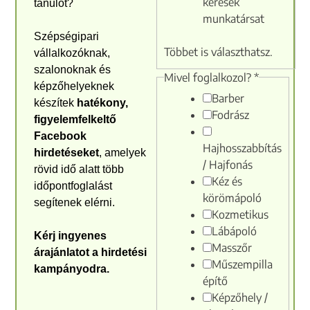
keresek
tanulót?
munkatársat
Szépségipari
Többet is választhatsz.
vállalkozóknak,
szalonoknak és
Mivel foglalkozol?
*
képzőhelyeknek
Barber
készítek
hatékony,
Fodrász
figyelemfelkeltő
Facebook
Hajhosszabbítás
hirdetéseket
, amelyek
/ Hajfonás
rövid idő alatt több
Kéz és
időpontfoglalást
körömápoló
segítenek elérni.
Kozmetikus
Lábápoló
Kérj ingyenes
Masszőr
árajánlatot a hirdetési
Műszempilla
kampányodra.
építő
Képzőhely /