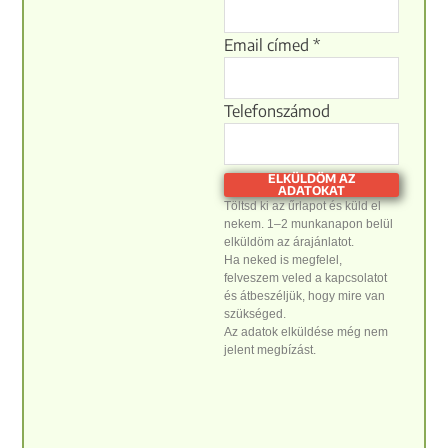
Email címed
*
hirdetéssel
Telefonszámod
szeretnél
kapcsolatos
ELKÜLDÖM AZ
ADATOKAT
Töltsd ki az űrlapot és küld el
nekem. 1–2 munkanapon belül
elküldöm az árajánlatot.
Ha neked is megfelel,
felveszem veled a kapcsolatot
és átbeszéljük, hogy mire van
szükséged.
Az adatok elküldése még nem
jelent megbízást.