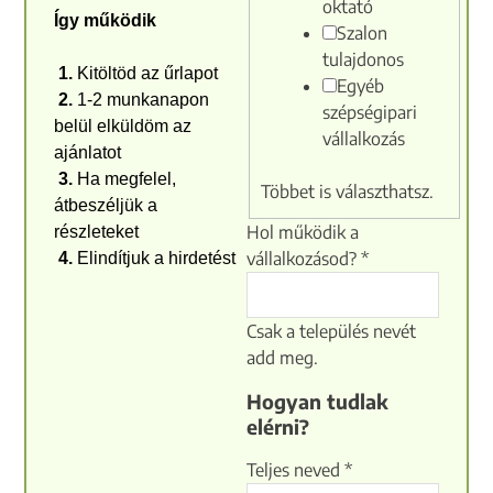
oktató
Így működik
Szalon
tulajdonos
1.
Kitöltöd az űrlapot
Egyéb
2.
1-2 munkanapon
szépségipari
belül elküldöm az
vállalkozás
ajánlatot
3.
Ha megfelel,
Többet is választhatsz.
átbeszéljük a
Hol működik a
részleteket
vállalkozásod?
*
4.
Elindítjuk a hirdetést
Csak a település nevét
add meg.
Hogyan tudlak
elérni?
Teljes neved
*