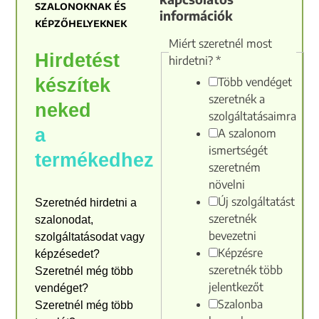
szalonoknak és
információk
képzőhelyeknek
Miért szeretnél most
Hirdetést
hirdetni?
*
Több vendéget
készítek
szeretnék a
neked
szolgáltatásaimra
a
A szalonom
ismertségét
termékedhez
szeretném
növelni
Új szolgáltatást
Szeretnéd hirdetni a
szeretnék
szalonodat,
bevezetni
szolgáltatásodat vagy
Képzésre
képzésedet?
szeretnék több
Szeretnél még több
jelentkezőt
vendéget?
Szalonba
Szeretnél még több