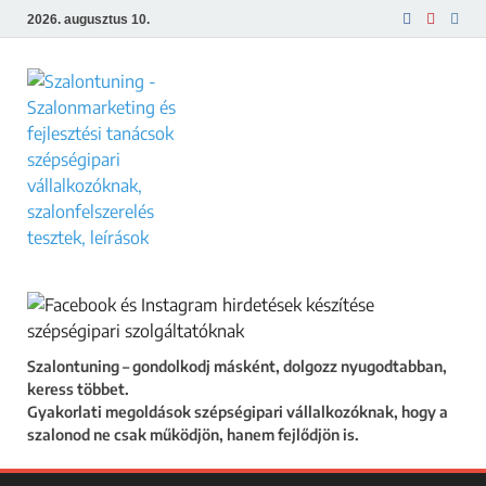
2026. augusztus 10.
Szalontuning
Gyakorlati megoldások szépségipari
vállalkozóknak, hogy a szalonod ne csak
működjön, hanem fejlődjön is.
Szalontuning – gondolkodj másként, dolgozz nyugodtabban,
keress többet.
Gyakorlati megoldások szépségipari vállalkozóknak, hogy a
szalonod ne csak működjön, hanem fejlődjön is.