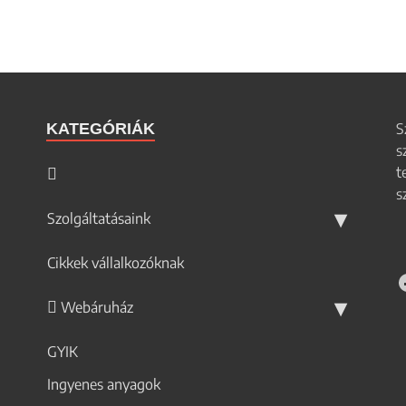
KATEGÓRIÁK
S
s
t
s
Szolgáltatásaink
Cikkek vállalkozóknak
Webáruház
GYIK
Ingyenes anyagok