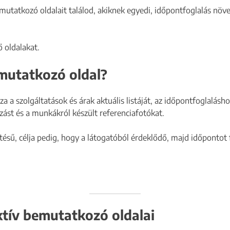
utatkozó oldalait találod, akiknek egyedi, időpontfoglalás növe
 oldalakat.
emutatkozó oldal?
za a szolgáltatások és árak aktuális listáját, az időpontfoglalás
zást és a munkákról készült referenciafotókat.
ítésű, célja pedig, hogy a látogatóból érdeklődő, majd időpontot
ktív bemutatkozó oldalai