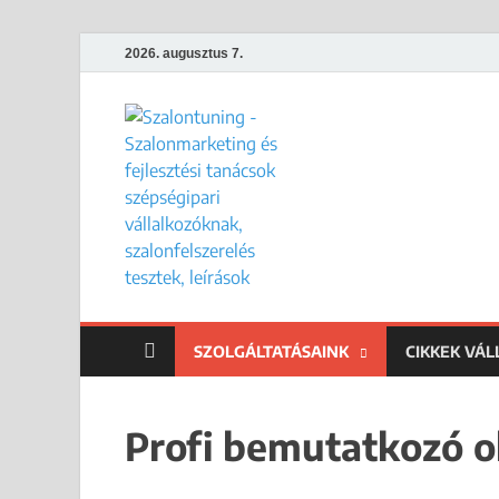
2026. augusztus 7.
Szalontun
Gyakorlati megoldások széps
SZOLGÁLTATÁSAINK
CIKKEK VÁ
Profi bemutatkozó ol