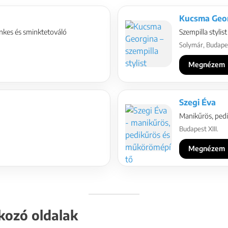
Kucsma Geo
nkes és sminktetováló
Szempilla stylist
Solymár, Budapest
Megnézem
Szegi Éva
Manikűrös, ped
Budapest XIII.
Megnézem
kozó oldalak