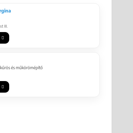
rgina
 III.
ikűrös és műkörömépítő