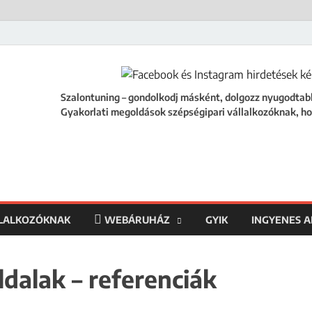
ing
égipari vállalkozóknak, hogy a szalonod ne csak működjön, hanem fejlődjön
Szalontuning – gondolkodj másként, dolgozz nyugodtab
Gyakorlati megoldások szépségipari vállalkozóknak, ho
LLALKOZÓKNAK
WEBÁRUHÁZ
GYIK
INGYENES 
dalak – referenciák