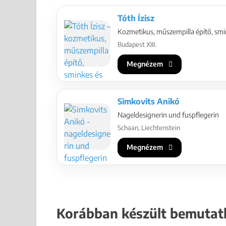
Tóth Ízisz
Kozmetikus, műszempilla építő, smi
Budapest XIII.
Megnézem
Simkovits Anikó
Nageldesignerin und fuspflegerin
Schaan, Liechtenstein
Megnézem
Korábban készült bemutat