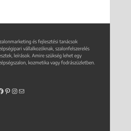
zalonmarketing és fejlesztési tanácsok
zépségipari vállalkozóknak, szalonfelszerelés
esztek, leírások. Amire szükség lehet egy
zépségszalon, kozmetika vagy fodrászüzletben.