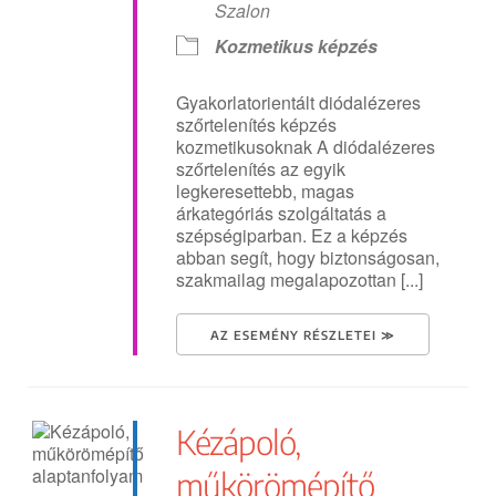
Szalon
Kozmetikus képzés
Gyakorlatorientált diódalézeres
szőrtelenítés képzés
kozmetikusoknak A diódalézeres
szőrtelenítés az egyik
legkeresettebb, magas
árkategóriás szolgáltatás a
szépségiparban. Ez a képzés
abban segít, hogy biztonságosan,
szakmailag megalapozottan [...]
AZ ESEMÉNY RÉSZLETEI ≫
Kézápoló,
műkörömépítő