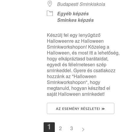
Budapesti Sminkiskola
Egyéb képzés
Sminkes képzés
Készülj fel egy lenyűgöző
Halloweenre az Halloween
Sminkworkshopon! Közeleg a
Halloween, és most itt a lehetőség,
hogy elkápráztasd barátaidat,
egyedi és félelmetesen szép
sminkeddel. Gyere és csatlakozz
hozzánk az "Halloween
Sminkworkshopon", hogy
megtanuld, hogyan készítsd el
saját Halloween sminkedet!
AZ ESEMÉNY RÉSZLETEI ≫
1
2
3