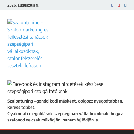
2026. augusztus 9.
Szalontuning
Gyakorlati megoldások szépségipari
vállalkozóknak, hogy a szalonod ne csak
működjön, hanem fejlődjön is.
Szalontuning – gondolkodj másként, dolgozz nyugodtabban,
keress többet.
Gyakorlati megoldások szépségipari vállalkozóknak, hogy a
szalonod ne csak működjön, hanem fejlődjön is.