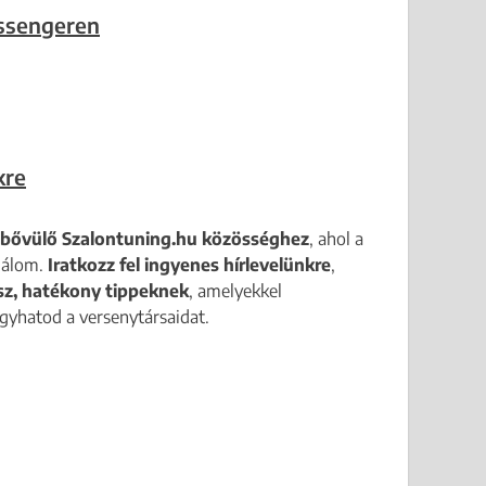
ssengeren
kre
 bővülő Szalontuning.hu közösséghez
, ahol a
 álom.
Iratkozz fel ingyenes hírlevelünkre
,
ész, hatékony tippeknek
, amelyekkel
yhatod a versenytársaidat.