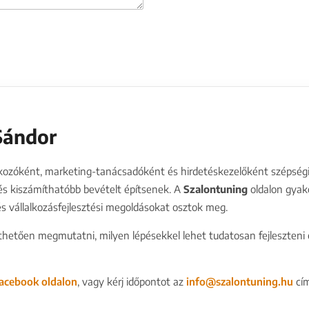
Sándor
kozóként, marketing-tanácsadóként és hirdetéskezelőként szépségip
és kiszámíthatóbb bevételt építsenek. A
Szalontuning
oldalon gyako
s vállalkozásfejlesztési megoldásokat osztok meg.
thetően megmutatni, milyen lépésekkel lehet tudatosan fejleszteni eg
acebook oldalon
, vagy kérj időpontot az
info@szalontuning.hu
cím