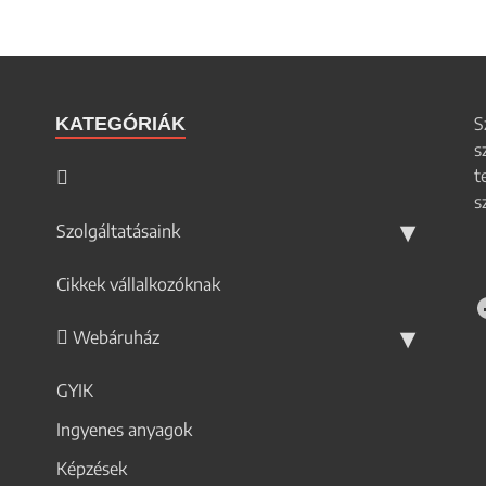
KATEGÓRIÁK
S
s
t
s
Szolgáltatásaink
Cikkek vállalkozóknak
Webáruház
GYIK
Ingyenes anyagok
Képzések