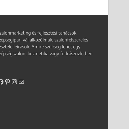
zalonmarketing és fejlesztési tanácsok
zépségipari vállalkozóknak, szalonfelszerelés
esztek, leírások. Amire szükség lehet egy
zépségszalon, kozmetika vagy fodrászüzletben.