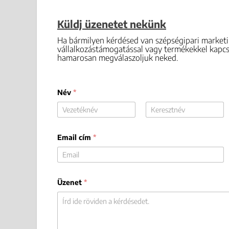
Küldj üzenetet nekünk
Ha bármilyen kérdésed van szépségipari marketi
vállalkozástámogatással vagy termékekkel kapcso
hamarosan megválaszoljuk neked.
Név
*
First
Last
Email cím
*
Üzenet
*