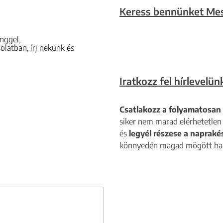
Keress bennünket Me
nggel,
latban, írj nekünk és
Iratkozz fel hírlevelün
Csatlakozz a folyamatosan
siker nem marad elérhetetlen
és
legyél részese a naprak
könnyedén magad mögött hag