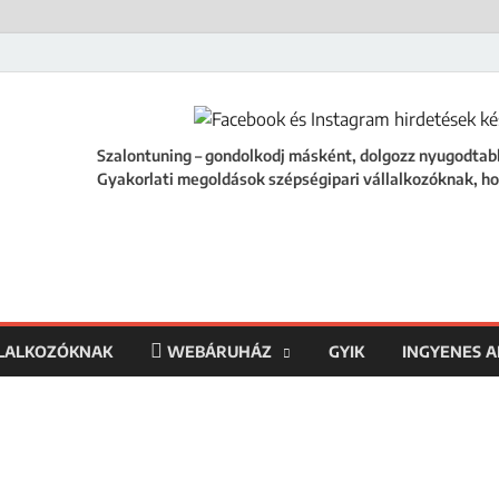
ing
égipari vállalkozóknak, hogy a szalonod ne csak működjön, hanem fejlődjön
Szalontuning – gondolkodj másként, dolgozz nyugodtab
Gyakorlati megoldások szépségipari vállalkozóknak, ho
LLALKOZÓKNAK
WEBÁRUHÁZ
GYIK
INGYENES 