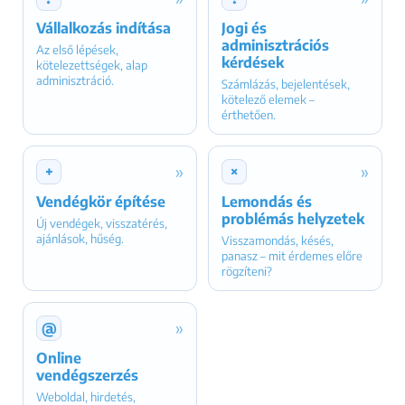
Vállalkozás indítása
Jogi és
adminisztrációs
Az első lépések,
kérdések
kötelezettségek, alap
adminisztráció.
Számlázás, bejelentések,
kötelező elemek –
érthetően.
»
»
+
×
Vendégkör építése
Lemondás és
problémás helyzetek
Új vendégek, visszatérés,
ajánlások, hűség.
Visszamondás, késés,
panasz – mit érdemes előre
rögzíteni?
»
@
Online
vendégszerzés
Weboldal, hirdetés,