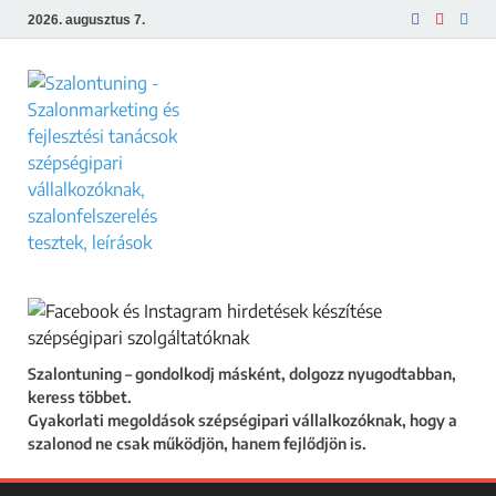
2026. augusztus 7.
Szalontuning
Gyakorlati megoldások szépségipari
vállalkozóknak, hogy a szalonod ne csak
működjön, hanem fejlődjön is.
Szalontuning – gondolkodj másként, dolgozz nyugodtabban,
keress többet.
Gyakorlati megoldások szépségipari vállalkozóknak, hogy a
szalonod ne csak működjön, hanem fejlődjön is.