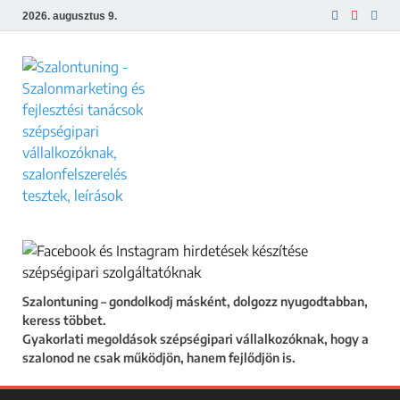
2026. augusztus 9.
Szalontuning
Gyakorlati megoldások szépségipari
vállalkozóknak, hogy a szalonod ne csak
működjön, hanem fejlődjön is.
Szalontuning – gondolkodj másként, dolgozz nyugodtabban,
keress többet.
Gyakorlati megoldások szépségipari vállalkozóknak, hogy a
szalonod ne csak működjön, hanem fejlődjön is.