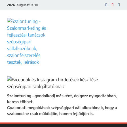
2026. augusztus 10.
Szalontuning
Gyakorlati megoldások szépségipari
vállalkozóknak, hogy a szalonod ne csak
működjön, hanem fejlődjön is.
Szalontuning – gondolkodj másként, dolgozz nyugodtabban,
keress többet.
Gyakorlati megoldások szépségipari vállalkozóknak, hogy a
szalonod ne csak működjön, hanem fejlődjön is.