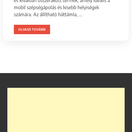
és kiválóan összerakott termék, amely ideális a
mobil szépségápolás és kisebb helyiségek
számára. Az állítható háttámla, …
OLVASS TOVÁBB