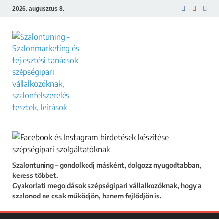
2026. augusztus 8.
Szalontuning
Gyakorlati megoldások szépségipari
vállalkozóknak, hogy a szalonod ne csak
működjön, hanem fejlődjön is.
Szalontuning – gondolkodj másként, dolgozz nyugodtabban,
keress többet.
Gyakorlati megoldások szépségipari vállalkozóknak, hogy a
szalonod ne csak működjön, hanem fejlődjön is.