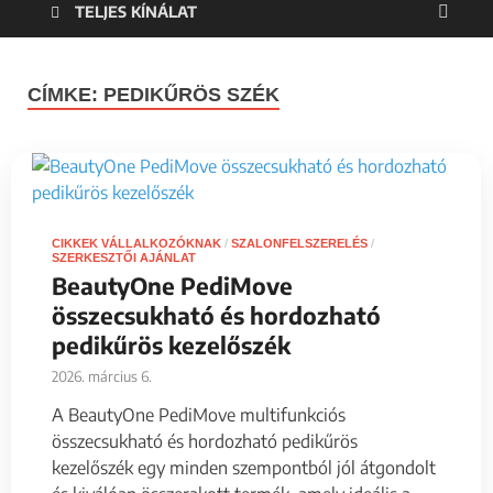
TELJES KÍNÁLAT
CÍMKE:
PEDIKŰRÖS SZÉK
CIKKEK VÁLLALKOZÓKNAK
/
SZALONFELSZERELÉS
/
SZERKESZTŐI AJÁNLAT
BeautyOne PediMove
összecsukható és hordozható
pedikűrös kezelőszék
2026. március 6.
A BeautyOne PediMove multifunkciós
összecsukható és hordozható pedikűrös
kezelőszék egy minden szempontból jól átgondolt