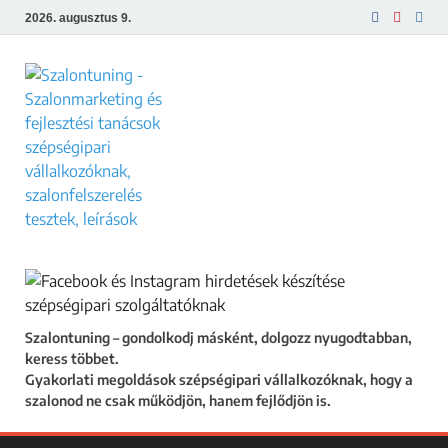
2026. augusztus 9.
Szalontuning
Gyakorlati megoldások szépségipari
vállalkozóknak, hogy a szalonod ne csak
működjön, hanem fejlődjön is.
Szalontuning – gondolkodj másként, dolgozz nyugodtabban,
keress többet.
Gyakorlati megoldások szépségipari vállalkozóknak, hogy a
szalonod ne csak működjön, hanem fejlődjön is.