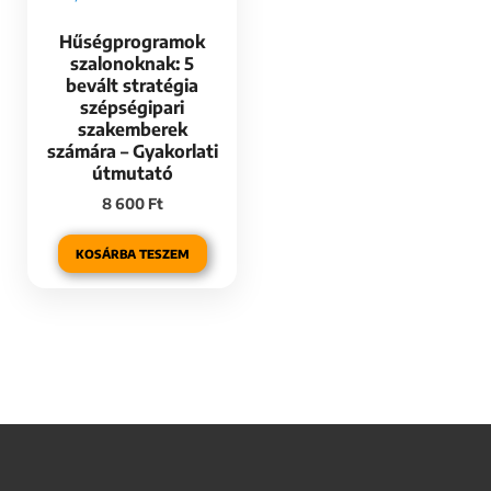
Hűségprogramok
szalonoknak: 5
bevált stratégia
szépségipari
szakemberek
számára – Gyakorlati
útmutató
8 600
Ft
KOSÁRBA TESZEM