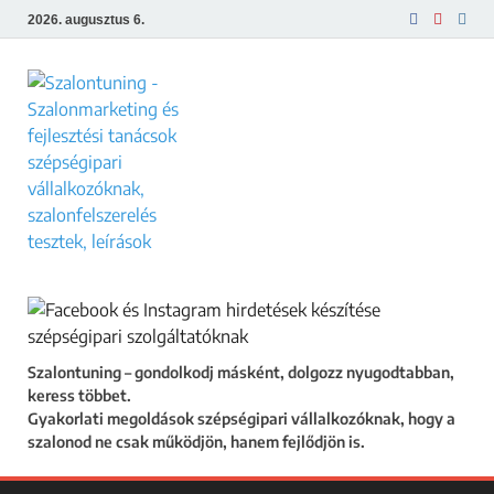
2026. augusztus 6.
Szalontuning
Gyakorlati megoldások szépségipari
vállalkozóknak, hogy a szalonod ne csak
működjön, hanem fejlődjön is.
Szalontuning – gondolkodj másként, dolgozz nyugodtabban,
keress többet.
Gyakorlati megoldások szépségipari vállalkozóknak, hogy a
szalonod ne csak működjön, hanem fejlődjön is.