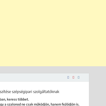
 is.
ban, keress többet.
gy a szalonod ne csak működjön, hanem fejlődjön is.