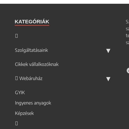
KATEGÓRIÁK
S
s
t
s
Szolgáltatásaink
Cikkek vállalkozóknak
Webáruház
GYIK
Ingyenes anyagok
Képzések