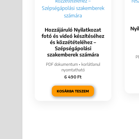
Nyi
Hozzájáruló Nyilatkozat
fotó és videó készítéséhez
és közzétételéhez –
Szépségápolási
szakemberek számára
P
PDF dokumentum • korlátlanul
nyomtatható
6 490
Ft
KOSÁRBA TESZEM