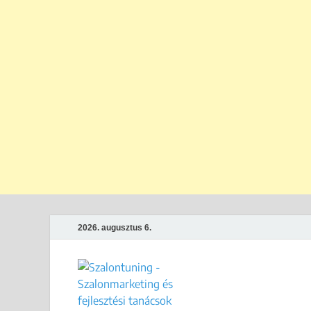
2026. augusztus 6.
Szalontun
Gyakorlati megoldások széps