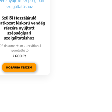
Szülői Hozzájáruló
latkozat kiskorú vendég
részére nyújtott
szépségipari
szolgáltatáshoz
DF dokumentum • korlátlanul
nyomtatható
2 600
Ft
KOSÁRBA TESZEM