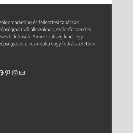
zalonmarketing és fejlesztési tanácsok
zépségipari vállalkozóknak, szalonfelszerelés
esztek, leírások. Amire szükség lehet egy
zépségszalon, kozmetika vagy fodrászüzletben.