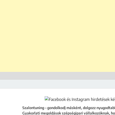
ing
égipari vállalkozóknak, hogy a szalonod ne csak működjön, hanem fejlődjön
Szalontuning – gondolkodj másként, dolgozz nyugodtab
Gyakorlati megoldások szépségipari vállalkozóknak, ho