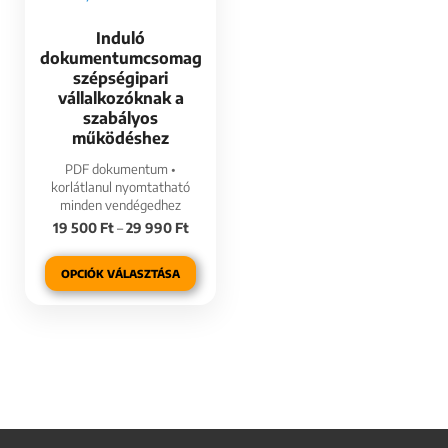
Induló
dokumentumcsomag
szépségipari
vállalkozóknak a
szabályos
működéshez
PDF dokumentum •
korlátlanul nyomtatható
minden vendégedhez
19 500
Ft
–
29 990
Ft
OPCIÓK VÁLASZTÁSA