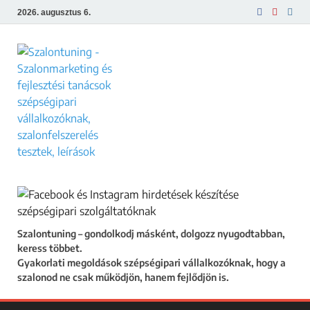
2026. augusztus 6.
Szalontuning
Gyakorlati megoldások szépségipari
vállalkozóknak, hogy a szalonod ne csak
működjön, hanem fejlődjön is.
Szalontuning – gondolkodj másként, dolgozz nyugodtabban,
keress többet.
Gyakorlati megoldások szépségipari vállalkozóknak, hogy a
szalonod ne csak működjön, hanem fejlődjön is.