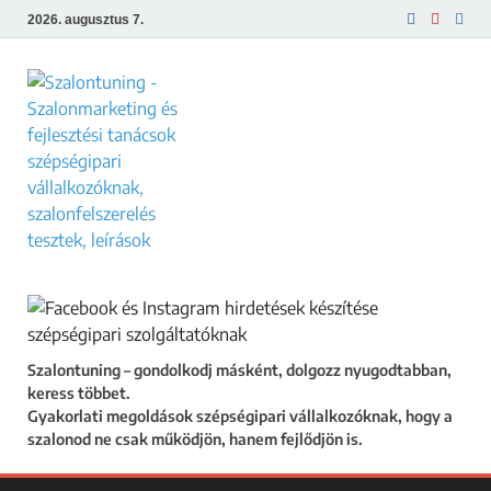
2026. augusztus 7.
Szalontuning
Gyakorlati megoldások szépségipari
vállalkozóknak, hogy a szalonod ne csak
működjön, hanem fejlődjön is.
Szalontuning – gondolkodj másként, dolgozz nyugodtabban,
keress többet.
Gyakorlati megoldások szépségipari vállalkozóknak, hogy a
szalonod ne csak működjön, hanem fejlődjön is.