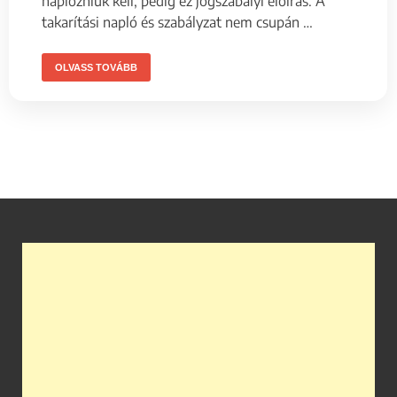
naplózniuk kell, pedig ez jogszabályi előírás. A
takarítási napló és szabályzat nem csupán …
OLVASS TOVÁBB