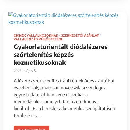
CIKKEK VÁLLALKOZÓKNAK
/
SZERKESZTŐI AJÁNLAT
/
VÁLLALKOZÁS MŰKÖDTETÉSE
Gyakorlatorientált diódalézeres
szőrtelenítés képzés
kozmetikusoknak
2026. május 5.
A lézeres szőrtelenítés iránti érdeklődés az utóbbi
években folyamatosan növekszik, a vendégek
egyre tudatosabban keresik azokat a
megoldásokat, amelyek tartós eredményt
kínálnak. Ez a kereslet a kozmetikai szolgáltatások
területén is …