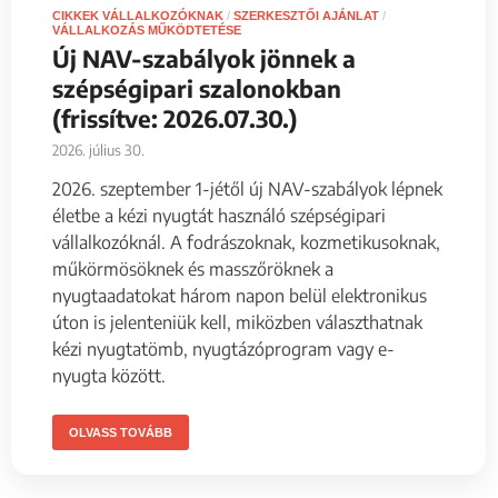
CIKKEK VÁLLALKOZÓKNAK
/
SZERKESZTŐI AJÁNLAT
/
VÁLLALKOZÁS MŰKÖDTETÉSE
Új NAV-szabályok jönnek a
szépségipari szalonokban
(frissítve: 2026.07.30.)
2026. július 30.
2026. szeptember 1-jétől új NAV-szabályok lépnek
életbe a kézi nyugtát használó szépségipari
vállalkozóknál. A fodrászoknak, kozmetikusoknak,
műkörmösöknek és masszőröknek a
nyugtaadatokat három napon belül elektronikus
úton is jelenteniük kell, miközben választhatnak
kézi nyugtatömb, nyugtázóprogram vagy e-
nyugta között.
OLVASS TOVÁBB