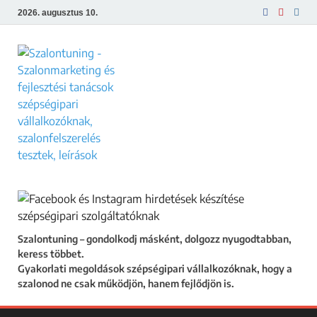
2026. augusztus 10.
Szalontuning
Gyakorlati megoldások szépségipari
vállalkozóknak, hogy a szalonod ne csak
működjön, hanem fejlődjön is.
Szalontuning – gondolkodj másként, dolgozz nyugodtabban,
keress többet.
Gyakorlati megoldások szépségipari vállalkozóknak, hogy a
szalonod ne csak működjön, hanem fejlődjön is.