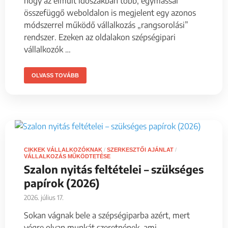
hogy az elmúlt időszakban több, egymással
összefüggő weboldalon is megjelent egy azonos
módszerrel működő vállalkozás „rangsorolási”
rendszer. Ezeken az oldalakon szépségipari
vállalkozók …
OLVASS TOVÁBB
CIKKEK VÁLLALKOZÓKNAK
/
SZERKESZTŐI AJÁNLAT
/
VÁLLALKOZÁS MŰKÖDTETÉSE
Szalon nyitás feltételei – szükséges
papírok (2026)
2026. július 17.
Sokan vágnak bele a szépségiparba azért, mert
végre olyan munkát szeretnének, ami