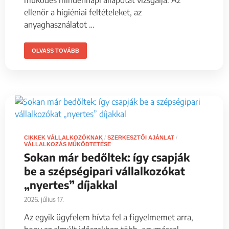
működés mindennapi állapotát vizsgálja. Az
ellenőr a higiéniai feltételeket, az
anyaghasználatot …
OLVASS TOVÁBB
CIKKEK VÁLLALKOZÓKNAK
/
SZERKESZTŐI AJÁNLAT
/
VÁLLALKOZÁS MŰKÖDTETÉSE
Sokan már bedőltek: így csapják
be a szépségipari vállalkozókat
„nyertes” díjakkal
2026. július 17.
Az egyik ügyfelem hívta fel a figyelmemet arra,