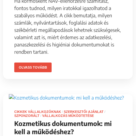
Ha körmösként NAV-ellenőrzésre számítasz,
fontos tudnod, milyen iratokkal igazolhatod a
szabályos működést. A cikk bemutatja, milyen
számlák, nyilvántartások, foglalási adatok és
székbérleti megállapodások lehetnek szükségesek,
valamint azt is, miért érdemes az adatkezelési,
panaszkezelési és higiéniai dokumentumokat is
rendben tartani.
OLVASS TOVÁBB
CIKKEK VÁLLALKOZÓKNAK
/
SZERKESZTŐI AJÁNLAT
/
SZPONZORÁLT
/
VÁLLALKOZÁS MŰKÖDTETÉSE
Kozmetikus dokumentumok: mi
kell a működéshez?