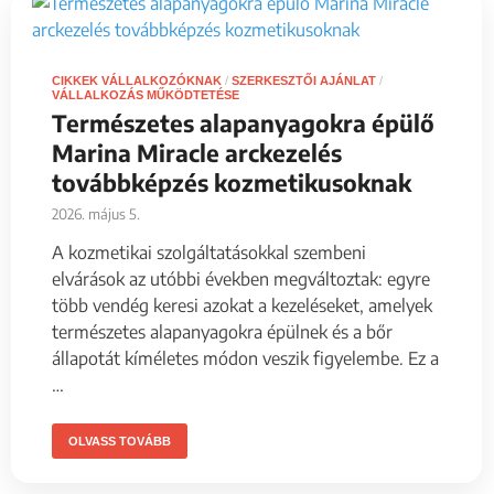
CIKKEK VÁLLALKOZÓKNAK
/
SZERKESZTŐI AJÁNLAT
/
VÁLLALKOZÁS MŰKÖDTETÉSE
Természetes alapanyagokra épülő
Marina Miracle arckezelés
továbbképzés kozmetikusoknak
2026. május 5.
A kozmetikai szolgáltatásokkal szembeni
elvárások az utóbbi években megváltoztak: egyre
több vendég keresi azokat a kezeléseket, amelyek
természetes alapanyagokra épülnek és a bőr
állapotát kíméletes módon veszik figyelembe. Ez a
…
OLVASS TOVÁBB