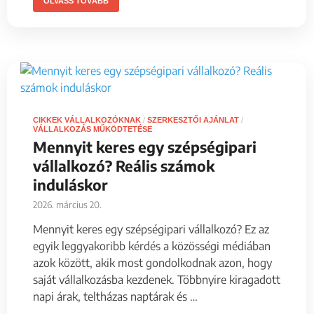
OLVASS TOVÁBB
CIKKEK VÁLLALKOZÓKNAK
/
SZERKESZTŐI AJÁNLAT
/
VÁLLALKOZÁS MŰKÖDTETÉSE
Mennyit keres egy szépségipari
vállalkozó? Reális számok
induláskor
2026. március 20.
Mennyit keres egy szépségipari vállalkozó? Ez az
egyik leggyakoribb kérdés a közösségi médiában
azok között, akik most gondolkodnak azon, hogy
saját vállalkozásba kezdenek. Többnyire kiragadott
napi árak, teltházas naptárak és …