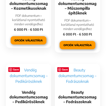
dokumentumcsomag
dokumentumcsomag
– Kozmetikusoknak
– Műszempilla
építőknek
PDF dokumentum •
korlátlanul nyomtatható
PDF dokumentum •
minden vendégedhez
korlátlanul nyomtatható
minden vendégedhez
6 000
Ft
–
6 500
Ft
6 000
Ft
–
6 500
Ft
OPCIÓK VÁLASZTÁSA
OPCIÓK VÁLASZTÁSA
Save
Save
Vendég
Beauty
dokumentumcsomag
dokumentumcsomag
– Pedikűrösöknek
– Fodrászoknak