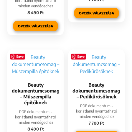
korlátlanul nyomtatható
minden vendégedhez
8 490
Ft
OPCIÓK VÁLASZTÁSA
OPCIÓK VÁLASZTÁSA
Save
Save
Beauty
Beauty
dokumentumcsomag
dokumentumcsomag
– Műszempilla
– Pedikűrösöknek
építőknek
PDF dokumentum •
korlátlanul nyomtatható
PDF dokumentum •
minden vendégedhez
korlátlanul nyomtatható
minden vendégedhez
7 700
Ft
8 490
Ft