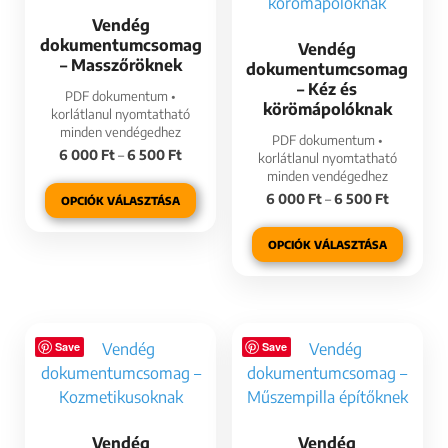
Vendég
dokumentumcsomag
Vendég
– Masszőröknek
dokumentumcsomag
– Kéz és
PDF dokumentum •
körömápolóknak
korlátlanul nyomtatható
minden vendégedhez
PDF dokumentum •
6 000
Ft
–
6 500
Ft
korlátlanul nyomtatható
minden vendégedhez
6 000
Ft
–
6 500
Ft
OPCIÓK VÁLASZTÁSA
OPCIÓK VÁLASZTÁSA
Save
Save
Vendég
Vendég