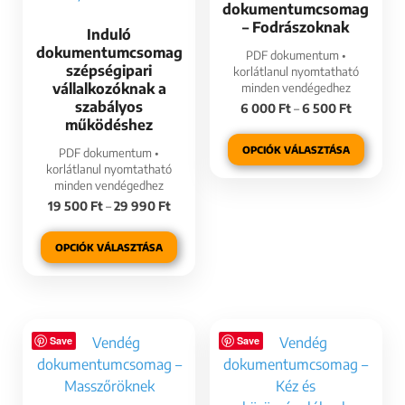
dokumentumcsomag
– Fodrászoknak
Induló
dokumentumcsomag
PDF dokumentum •
szépségipari
korlátlanul nyomtatható
vállalkozóknak a
minden vendégedhez
szabályos
6 000
Ft
–
6 500
Ft
működéshez
OPCIÓK VÁLASZTÁSA
PDF dokumentum •
korlátlanul nyomtatható
minden vendégedhez
19 500
Ft
–
29 990
Ft
OPCIÓK VÁLASZTÁSA
Save
Save