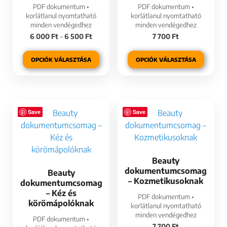
PDF dokumentum •
PDF dokumentum •
korlátlanul nyomtatható
korlátlanul nyomtatható
minden vendégedhez
minden vendégedhez
6 000
Ft
–
6 500
Ft
7 700
Ft
OPCIÓK VÁLASZTÁSA
OPCIÓK VÁLASZTÁSA
Save
Save
Beauty
dokumentumcsomag
Beauty
– Kozmetikusoknak
dokumentumcsomag
– Kéz és
PDF dokumentum •
körömápolóknak
korlátlanul nyomtatható
minden vendégedhez
PDF dokumentum •
7 700
Ft