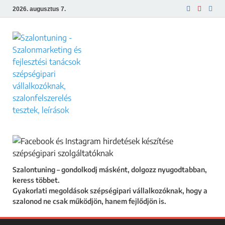
2026. augusztus 7.
Szalontuning
Gyakorlati megoldások szépségipari
vállalkozóknak, hogy a szalonod ne csak
működjön, hanem fejlődjön is.
Szalontuning – gondolkodj másként, dolgozz nyugodtabban,
keress többet.
Gyakorlati megoldások szépségipari vállalkozóknak, hogy a
szalonod ne csak működjön, hanem fejlődjön is.