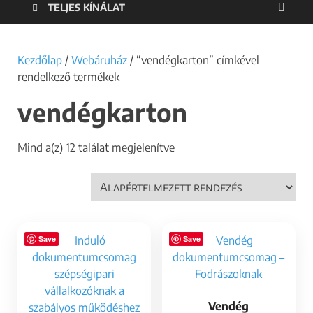
TELJES KÍNÁLAT
Kezdőlap
/
Webáruház
/ “vendégkarton” címkével
rendelkező termékek
vendégkarton
Mind a(z) 12 találat megjelenítve
Save
Save
Vendég