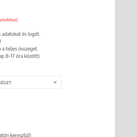
letekhez)
 adatokat és logót.
!
a teljes összeget.
p 8-17 óra között)
.
atón keresztül)