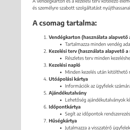
A vendégkarton és a kezelési terv kötelező ele
és személyre szabott szolgáltatást nyújthassana
A csomag tartalma:
Vendégkarton (használata alapvető 
Tartalmazza minden vendég adata
Kezelési terv (használata alapvető a
Részletes terv minden kezeléshe
Kezelési napló
Minden kezelés után kitölthető n
Utóápolási kártya
Információk az ügyfelek számár
Ajándékutalvány
Lehetőség ajándékutalványok kín
Időpontkártya
Segít az időpontok rendszerezés
Hűségkártya
Jutalmazza a visszatérő ügyfelek