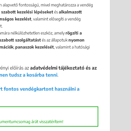
an alapvető fontosságú, mivel meghatározza a vendég
 szabott kezelési lépéseket
és
alkalmazott
nságos kezelést
, valamint elősegíti a vendég
t.
zámára nélkülözhetetlen eszköz, amely
rögzíti a
szabott szolgáltatást
és az állapotuk
nyomon
amációk
,
panaszok kezelését
, valamint a hatósági
ényi előírás az
adatvédelmi tájékoztató és az
nen tudsz a kosárba tenni
.
ért fontos vendégkartont használni a
kumentumcsomag árát visszatérítem!