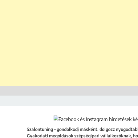
ing
égipari vállalkozóknak, hogy a szalonod ne csak működjön, hanem fejlődjön
Szalontuning – gondolkodj másként, dolgozz nyugodtab
Gyakorlati megoldások szépségipari vállalkozóknak, ho