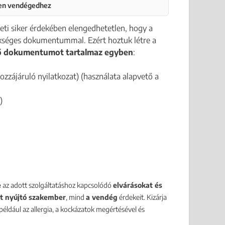
den vendégedhez
zleti siker érdekében elengedhetetlen, hogy a
séges dokumentummal. Ezért hoztuk létre a
tő dokumentumot tartalmaz egyben
:
zzájáruló nyilatkozat) (használata alapvető a
)
e
az adott szolgáltatáshoz kapcsolódó
elvárásokat és
st nyújtó szakember
, mind
a vendég
érdekeit. Kizárja
például az allergia, a kockázatok megértésével és