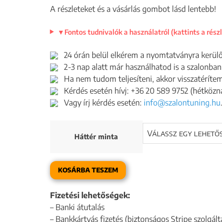
A részleteket és a vásárlás gombot lásd lentebb!
▼
Fontos tudnivalók a használatról (kattints a rész
24 órán belül elkérem a nyomtatványra kerülő
2-3 nap alatt már használhatod is a szalonban
Ha nem tudom teljesíteni, akkor visszatérítem 
Kérdés esetén hívj: +36 20 589 9752 (hétközna
Vagy írj kérdés esetén:
info@szalontuning.hu
Háttér minta
KOSÁRBA TESZEM
Fizetési lehetőségek:
– Banki átutalás
– Bankkártyás fizetés (biztonságos Stripe szolgált