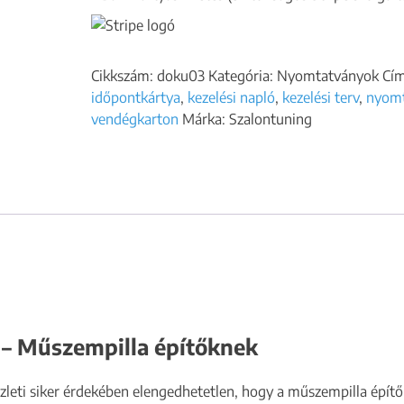
Cikkszám:
doku03
Kategória:
Nyomtatványok
Cí
időpontkártya
,
kezelési napló
,
kezelési terv
,
nyomt
vendégkarton
Márka:
Szalontuning
 Műszempilla építőknek
z üzleti siker érdekében elengedhetetlen, hogy a műszempilla ép