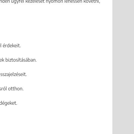
inden ügyfél kezelését nyomon lehessen követni,
 érdekeit.
ek biztosításában.
szajelzéseit.
ról otthon.
ndégeket.