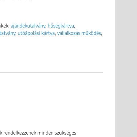
mkék:
ajándékutalvány
,
hűségkártya
,
atvány
,
utóápolási kártya
,
vállalkozás működés
,
ítők rendelkezzenek minden szükséges