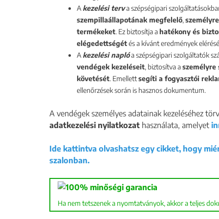
A
kezelési terv
a szépségipari szolgáltatásokb
szempillaállapotának megfelelő
,
személyre
termékeket
.
Ez biztosítja a
hatékony és bizto
elégedettségét
és a kívánt eredmények elérésé
A
kezelési napló
a szépségipari szolgáltatók s
vendégek kezeléseit
, biztosítva a
személyre 
követését
. Emellett
segíti a fogyasztói rekl
ellenőrzések során is hasznos dokumentum.
A vendégek személyes adatainak kezeléséhez törv
adatkezelési nyilatkozat
használata, amelyet
in
Ide kattintva olvashatsz egy cikket, hogy mi
szalonban.
Ha nem tetszenek a nyomtatványok, akkor a teljes do