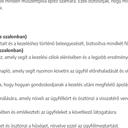
mek minden műszempilla építő számára. Ezek biztosítják, hogy m
k.
a szalonban)
it és a kezeléshez történő beleegyezését, biztosítva mindkét fél
 szalonban)
z, amely segít a kezelési célok elérésében és a legjobb eredmény
apló, amely segít nyomon követni az ügyfél előrehaladását és vis
a, hogy hogyan gondoskodjanak a kezelés utáni megfelelő ápolás
álására, amely növeli az ügyfélkört és ösztönzi a visszatérő ve
ében és emlékezteti az ügyfeleket a következő látogatásra.
et és ösztönzi a hűséget, növelve ezzel az ügyfélmegtartást.