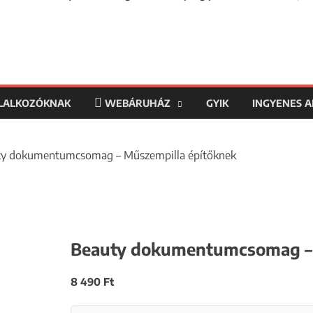
LLALKOZÓKNAK
WEBÁRUHÁZ
GYIK
INGYENES 
ty dokumentumcsomag – Műszempilla építőknek
Beauty dokumentumcsomag – 
8 490
Ft