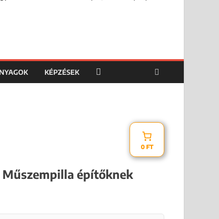
ANYAGOK
KÉPZÉSEK
0 FT
Műszempilla építőknek