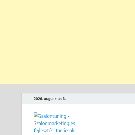
2026. augusztus 6.
Szalontun
Gyakorlati megoldások széps