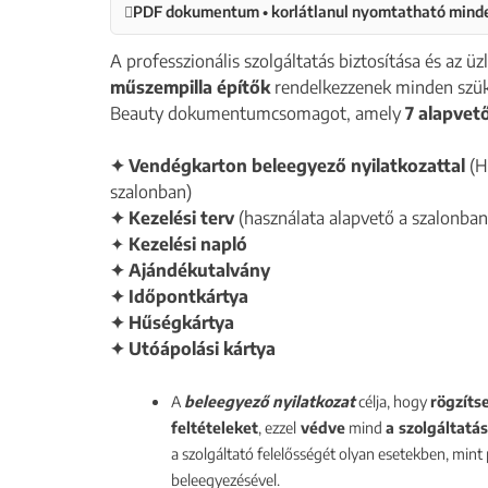
PDF dokumentum • korlátlanul nyomtatható min
A professzionális szolgáltatás biztosítása és az ü
műszempilla építők
rendelkezzenek minden szük
Beauty dokumentumcsomagot, amely
7 alapve
✦ Vendégkarton beleegyező nyilatkozattal
(Ho
szalonban)
✦ Kezelési terv
(használata alapvető a szalonban
✦
Kezelési napló
✦ Ajándékutalvány
✦ Időpontkártya
✦ Hűségkártya
✦ Utóápolási kártya
A
beleegyező nyilatkozat
célja, hogy
rögzíts
feltételeket
, ezzel
védve
mind
a szolgáltatá
a szolgáltató felelősségét olyan esetekben, mint 
beleegyezésével.