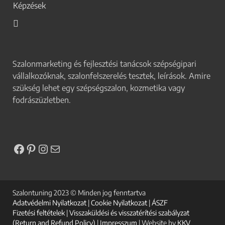
Képzések
Szalonmarketing és fejlesztési tanácsok szépségipari
vállalkozóknak, szalonfelszerelés tesztek, leírások. Amire
szükség lehet egy szépségszalon, kozmetika vagy
fodrászüzletben.
Szalontuning 2023 © Minden jog fenntartva
Adatvédelmi Nyilatkozat
|
Cookie Nyilatkozat
|
ÁSZF
Fizetési feltételek
|
Visszaküldési és visszatérítési szabályzat
(Return and Refund Policy)
|
Impresszum
| Website by
KKV