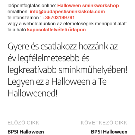
időpontfoglalás online:
Halloween sminkworkshop
emailben:
info@budapestisminkiskola.com
telefonszámon :
+36703199791
vagy a weboldalunkon az elérhetőségek menüpont alatt
található
kapcsolatfelvételi űrlapon
.
Gyere és csatlakozz hozzánk az
év legfélelmetesebb és
legkreatívabb sminkműhelyében!
Legyen ez a Halloween a Te
Halloweened!
ELŐZŐ CIKK
KÖVETKEZŐ CIKK
BPSI Halloween
BPSI Halloween