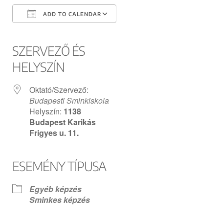
ADD TO CALENDAR
Download ICS
Google Calendar
iCalendar
Office 365
Outlook Live
SZERVEZŐ ÉS
HELYSZÍN
Oktató/Szervező:
Budapesti Sminkiskola
Helyszín:
1138
Budapest Karikás
Frigyes u. 11.
ESEMÉNY TÍPUSA
Egyéb képzés
Sminkes képzés