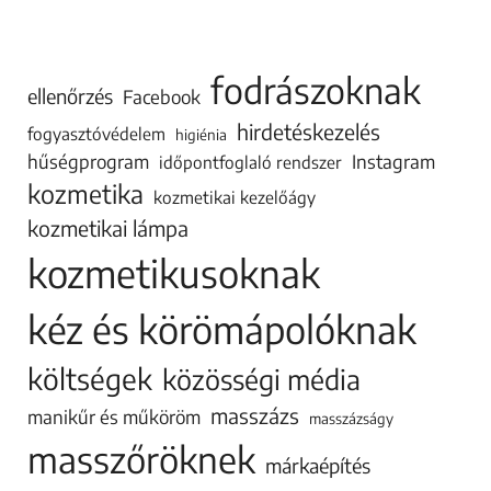
fodrászoknak
ellenőrzés
Facebook
hirdetéskezelés
fogyasztóvédelem
higiénia
hűségprogram
Instagram
időpontfoglaló rendszer
kozmetika
kozmetikai kezelőágy
kozmetikai lámpa
kozmetikusoknak
kéz és körömápolóknak
költségek
közösségi média
masszázs
manikűr és műköröm
masszázságy
masszőröknek
márkaépítés