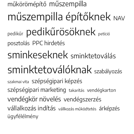
műszempilla
műkörömépítő
műszempilla építőknek
NAV
pedikűrösöknek
pedikűr
petíció
PPC hirdetés
posztolás
sminkeseknek
sminktetoválás
sminktetoválóknak
szabályozás
szépségipari képzés
szakmai vita
szépségipari marketing
vendégkarton
takarítás
vendégkör növelés
vendégszerzés
vállalkozás indítás
árképzés
vállkozás működtetés
ügyfélélmény