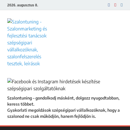
2026. augusztus 8.
Szalontuning
Gyakorlati megoldások szépségipari
vállalkozóknak, hogy a szalonod ne csak
működjön, hanem fejlődjön is.
Szalontuning – gondolkodj másként, dolgozz nyugodtabban,
keress többet.
Gyakorlati megoldások szépségipari vállalkozóknak, hogy a
szalonod ne csak működjön, hanem fejlődjön is.