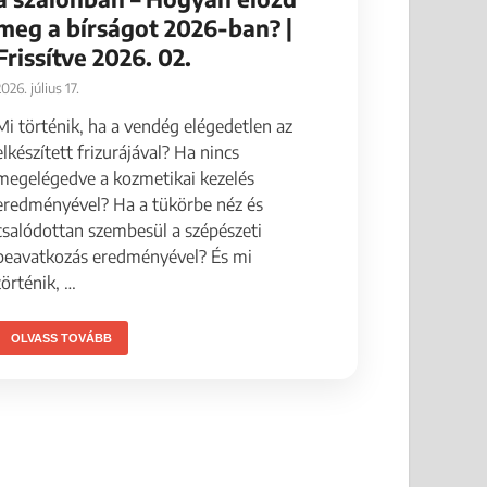
meg a bírságot 2026-ban? |
Frissítve 2026. 02.
026. július 17.
Mi történik, ha a vendég elégedetlen az
elkészített frizurájával? Ha nincs
megelégedve a kozmetikai kezelés
eredményével? Ha a tükörbe néz és
csalódottan szembesül a szépészeti
beavatkozás eredményével? És mi
történik, …
OLVASS TOVÁBB