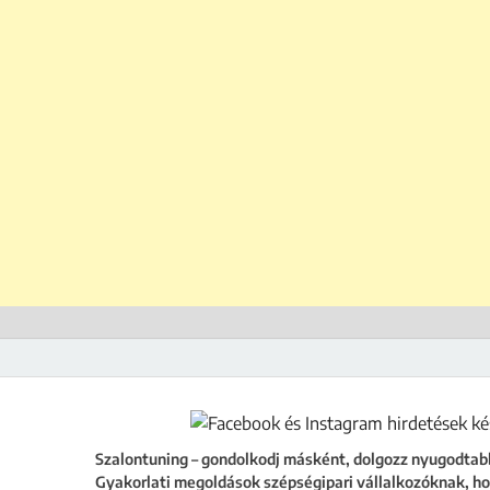
ing
égipari vállalkozóknak, hogy a szalonod ne csak működjön, hanem fejlődjön
Szalontuning – gondolkodj másként, dolgozz nyugodtab
Gyakorlati megoldások szépségipari vállalkozóknak, ho