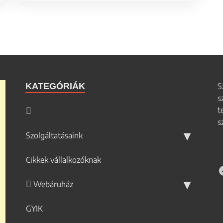
KATEGÓRIÁK
S
s
t
s
Szolgáltatásaink
Cikkek vállalkozóknak
Webáruház
GYIK