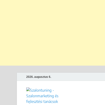
2026. augusztus 6.
Szalontun
Gyakorlati megoldások széps