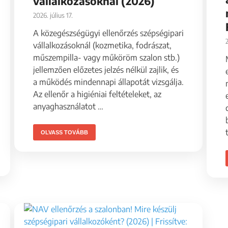
vállalkozásoknál (2026)
2026. július 17.
A közegészségügyi ellenőrzés szépségipari
2
vállalkozásoknál (kozmetika, fodrászat,
műszempilla- vagy műköröm szalon stb.)
jellemzően előzetes jelzés nélkül zajlik, és
a működés mindennapi állapotát vizsgálja.
Az ellenőr a higiéniai feltételeket, az
anyaghasználatot …
OLVASS TOVÁBB