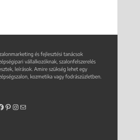
zalonmarketing és fejlesztési tanácsok
zépségipari vállalkozóknak, szalonfelszerelés
esztek, leírások. Amire szükség lehet egy
zépségszalon, kozmetika vagy fodrászüzletben.