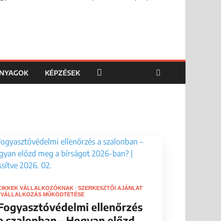
ANYAGOK
KÉPZÉSEK
CIKKEK VÁLLALKOZÓKNAK
/
SZERKESZTŐI AJÁNLAT
/
VÁLLALKOZÁS MŰKÖDTETÉSE
Fogyasztóvédelmi ellenőrzés
a szalonban – Hogyan előzd