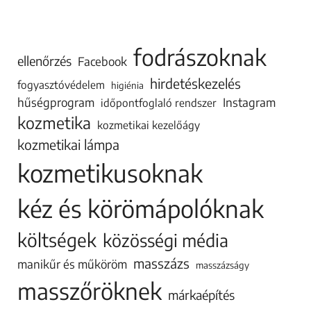
fodrászoknak
ellenőrzés
Facebook
hirdetéskezelés
fogyasztóvédelem
higiénia
hűségprogram
Instagram
időpontfoglaló rendszer
kozmetika
kozmetikai kezelőágy
kozmetikai lámpa
kozmetikusoknak
kéz és körömápolóknak
költségek
közösségi média
masszázs
manikűr és műköröm
masszázságy
masszőröknek
márkaépítés