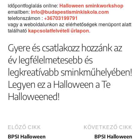
időpontfoglalás online:
Halloween sminkworkshop
emailben:
info@budapestisminkiskola.com
telefonszámon :
+36703199791
vagy a weboldalunkon az elérhetőségek menüpont alatt
található
kapcsolatfelvételi űrlapon
.
Gyere és csatlakozz hozzánk az
év legfélelmetesebb és
legkreatívabb sminkműhelyében!
Legyen ez a Halloween a Te
Halloweened!
ELŐZŐ CIKK
KÖVETKEZŐ CIKK
BPSI Halloween
BPSI Halloween