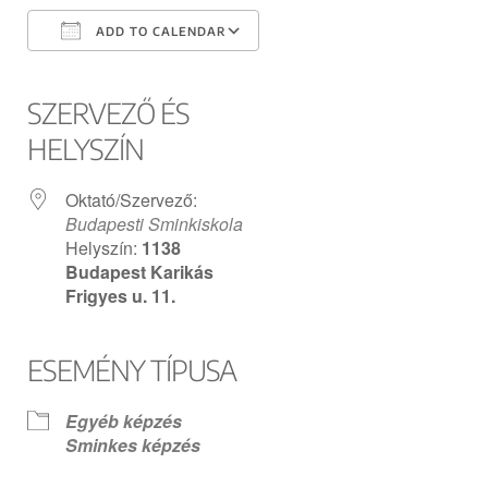
ADD TO CALENDAR
Download ICS
Google Calendar
iCalendar
Office 365
Outlook Live
SZERVEZŐ ÉS
HELYSZÍN
Oktató/Szervező:
Budapesti Sminkiskola
Helyszín:
1138
Budapest Karikás
Frigyes u. 11.
ESEMÉNY TÍPUSA
Egyéb képzés
Sminkes képzés