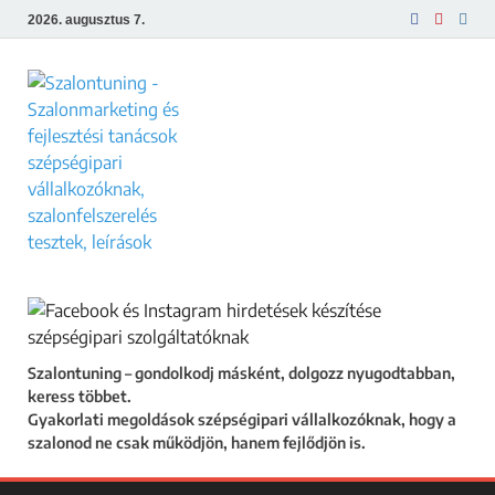
2026. augusztus 7.
Szalontuning
Gyakorlati megoldások szépségipari
vállalkozóknak, hogy a szalonod ne csak
működjön, hanem fejlődjön is.
Szalontuning – gondolkodj másként, dolgozz nyugodtabban,
keress többet.
Gyakorlati megoldások szépségipari vállalkozóknak, hogy a
szalonod ne csak működjön, hanem fejlődjön is.