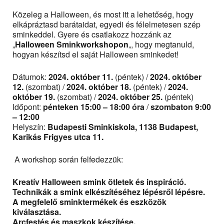
Közeleg a Halloween, és most itt a lehetőség, hogy
elkápráztasd barátaidat, egyedi és félelmetesen szép
sminkeddel. Gyere és csatlakozz hozzánk az
„
Halloween Sminkworkshopon
„, hogy megtanuld,
hogyan készítsd el saját Halloween sminkedet!
Dátumok:
2024. október 11.
(péntek) /
2024. október
12.
(szombat) /
2024. október 18.
(péntek) /
2024.
október 19.
(szombat) /
2024. október 25.
(péntek)
Időpont:
pénteken 15:00 – 18:00 óra
/
szombaton 9:00
– 12:00
Helyszín:
Budapesti Sminkiskola, 1138 Budapest,
Karikás Frigyes utca 11.
A workshop során felfedezzük:
Kreatív Halloween smink ötletek és inspiráció.
Technikák a smink elkészítéséhez lépésről lépésre.
A megfelelő sminktermékek és eszközök
kiválasztása.
Arcfestés és maszkok készítése.