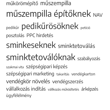
műszempilla
műkörömépítő
műszempilla építőknek
NAV
pedikűrösöknek
pedikűr
petíció
PPC hirdetés
posztolás
sminkeseknek
sminktetoválás
sminktetoválóknak
szabályozás
szépségipari képzés
szakmai vita
szépségipari marketing
vendégkarton
takarítás
vendégkör növelés
vendégszerzés
vállalkozás indítás
árképzés
vállkozás működtetés
ügyfélélmény