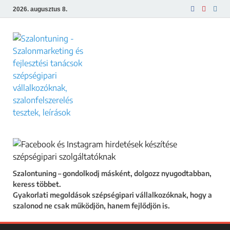
2026. augusztus 8.
Szalontuning
Gyakorlati megoldások szépségipari
vállalkozóknak, hogy a szalonod ne csak
működjön, hanem fejlődjön is.
Szalontuning – gondolkodj másként, dolgozz nyugodtabban,
keress többet.
Gyakorlati megoldások szépségipari vállalkozóknak, hogy a
szalonod ne csak működjön, hanem fejlődjön is.