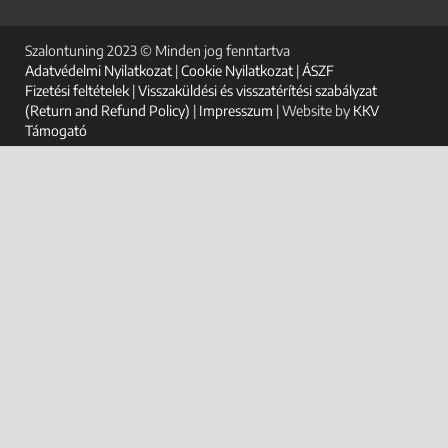
Szalontuning 2023 © Minden jog fenntartva
Adatvédelmi Nyilatkozat
|
Cookie Nyilatkozat
|
ÁSZF
Fizetési feltételek
|
Visszaküldési és visszatérítési szabályzat
(Return and Refund Policy)
|
Impresszum
| Website by
KKV
Támogató