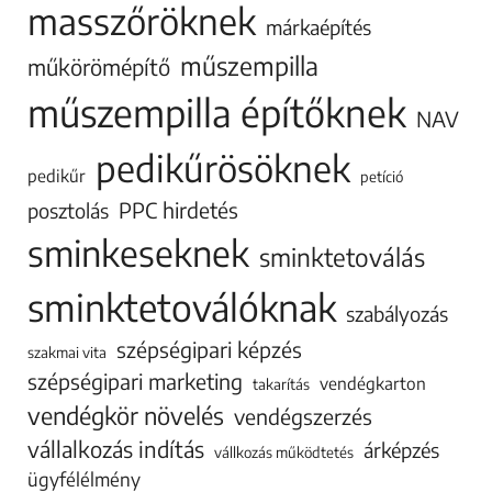
masszőröknek
márkaépítés
műszempilla
műkörömépítő
műszempilla építőknek
NAV
pedikűrösöknek
pedikűr
petíció
PPC hirdetés
posztolás
sminkeseknek
sminktetoválás
sminktetoválóknak
szabályozás
szépségipari képzés
szakmai vita
szépségipari marketing
vendégkarton
takarítás
vendégkör növelés
vendégszerzés
vállalkozás indítás
árképzés
vállkozás működtetés
ügyfélélmény