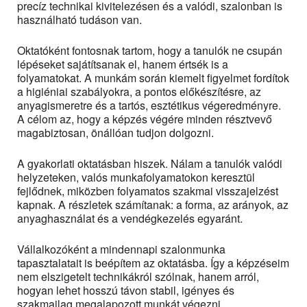
precíz technikai kivitelezésen és a valódi, szalonban is
használható tudáson van.
Oktatóként fontosnak tartom, hogy a tanulók ne csupán
lépéseket sajátítsanak el, hanem értsék is a
folyamatokat. A munkám során kiemelt figyelmet fordítok
a higiéniai szabályokra, a pontos előkészítésre, az
anyagismeretre és a tartós, esztétikus végeredményre.
A célom az, hogy a képzés végére minden résztvevő
magabiztosan, önállóan tudjon dolgozni.
A gyakorlati oktatásban hiszek. Nálam a tanulók valódi
helyzeteken, valós munkafolyamatokon keresztül
fejlődnek, miközben folyamatos szakmai visszajelzést
kapnak. A részletek számítanak: a forma, az arányok, az
anyaghasználat és a vendégkezelés egyaránt.
Vállalkozóként a mindennapi szalonmunka
tapasztalatait is beépítem az oktatásba. Így a képzéseim
nem elszigetelt technikákról szólnak, hanem arról,
hogyan lehet hosszú távon stabil, igényes és
szakmailag megalapozott munkát végezni.