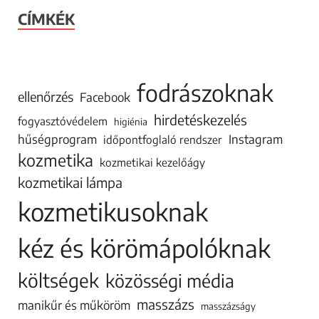
CÍMKÉK
fodrászoknak
ellenőrzés
Facebook
hirdetéskezelés
fogyasztóvédelem
higiénia
hűségprogram
Instagram
időpontfoglaló rendszer
kozmetika
kozmetikai kezelőágy
kozmetikai lámpa
kozmetikusoknak
kéz és körömápolóknak
költségek
közösségi média
masszázs
manikűr és műköröm
masszázságy