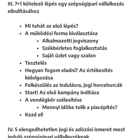
III. 7+1 kötelező lépés egy szépségipari vállalkozás
elindításához
Mi tehát az első lépés?
A működési forma kiválasztása
Alkalmazotti jogviszony
Székbérletes foglalkoztatás
Saját üzlet vagy szalon
Tesztelés
Hogyan fogom eladni? Az értékesítés
kidolgozása
Felkészülés az indulásra, jogi hercehurcák
Start! Az első kampány indítása
A vendégkör szélesítése
Mennyi időbe telik a piacépítés?
Kezd el!
IV. 5 elengedhetetlen jogi és adózási ismeret most
induló szépségipari vállalkozóknak