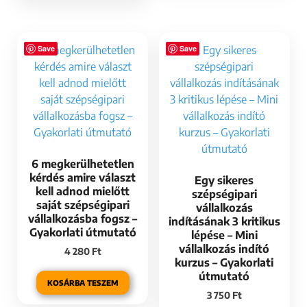
Save
Save
6 megkerülhetetlen
kérdés amire választ
Egy sikeres
kell adnod mielőtt
szépségipari
saját szépségipari
vállalkozás
vállalkozásba fogsz –
indításának 3 kritikus
Gyakorlati útmutató
lépése – Mini
vállalkozás indító
4 280
Ft
kurzus – Gyakorlati
útmutató
KOSÁRBA TESZEM
3 750
Ft