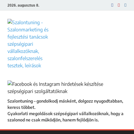
2026. augusztus 8.
Szalontuning
Gyakorlati megoldások szépségipari
vállalkozóknak, hogy a szalonod ne csak
működjön, hanem fejlődjön is.
Szalontuning – gondolkodj másként, dolgozz nyugodtabban,
keress többet.
Gyakorlati megoldások szépségipari vállalkozóknak, hogy a
szalonod ne csak működjön, hanem fejlődjön is.