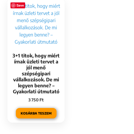
Save
3+1 titok, hogy miért
írnak üzleti tervet a
jól menő
szépségipari
vállalkozások. De mi
legyen benne? –
Gyakorlati útmutató
3 750
Ft
KOSÁRBA TESZEM