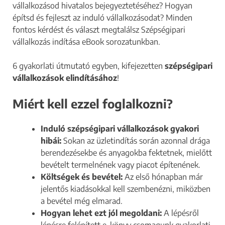
vállalkozásod hivatalos bejegyeztetéséhez? Hogyan
építsd és fejleszt az induló vállalkozásodat? Minden
fontos kérdést és választ megtalálsz Szépségipari
vállalkozás indítása eBook sorozatunkban.
6 gyakorlati útmutató egyben, kifejezetten
szépségipari
vállalkozások elindításához
!
Miért kell ezzel
foglalkozni?
Induló szépségipari vállalkozások gyakori
hibái:
Sokan az üzletindítás során azonnal drága
berendezésekbe és anyagokba fektetnek, mielőtt
bevételt termelnének vagy piacot építenének.
Költségek és bevétel:
Az első hónapban már
jelentős kiadásokkal kell szembenézni, miközben
a bevétel még elmarad.
Hogyan lehet ezt jól megoldani:
A lépésről
lépésre felépített e-könyv csomagunk gyakorlati