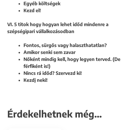
Egyéb költségek
Kezd el!
VI. 5 titok hogy hogyan lehet időd mindenre a
szépségipari vállalkozásodban
Fontos, sürgős vagy halaszthatatlan?
Amikor senki sem zavar
Nőként mindig kell, hogy legyen terved. (De
férfiként is!)
Nincs rá időd? Szervezd ki!
Kezdj neki!
Érdekelhetnek még…