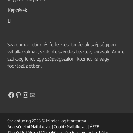
Képzések
Szalonmarketing és fejlesztési tanácsok szépségipari
vállalkozóknak, szalonfelszerelés tesztek, leírások. Amire
szükség lehet egy szépségszalon, kozmetika vagy
fodrászüzletben.
Szalontuning 2023 © Minden jog fenntartva
Adatvédelmi Nyilatkozat
|
Cookie Nyilatkozat
|
ÁSZF
Fizetési feltételek
|
Visszaküldési és visszatérítési szabályzat