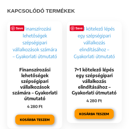
KAPCSOLÓDÓ TERMÉKEK
Save
Save
Finanszírozási
7+1 kötelező lépés
lehetőségek
egy szépségipari
szépségipari
vállalkozás
vállalkozások
elindításához –
számára – Gyakorlati
Gyakorlati útmutató
útmutató
4 280
Ft
4 280
Ft
KOSÁRBA TESZEM
KOSÁRBA TESZEM