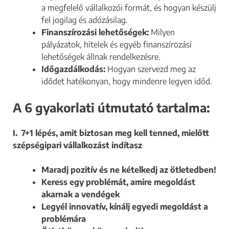
a megfelelő vállalkozói formát, és hogyan készülj
fel jogilag és adózásilag.
Finanszírozási lehetőségek:
Milyen
pályázatok, hitelek és egyéb finanszírozási
lehetőségek állnak rendelkezésre.
Időgazdálkodás:
Hogyan szervezd meg az
idődet hatékonyan, hogy mindenre legyen időd.
A 6 gyakorlati útmutató tartalma:
I. 7+1 lépés, amit biztosan meg kell tenned, mielőtt
szépségipari vállalkozást indítasz
Maradj pozitív és ne kételkedj az ötletedben!
Keress egy problémát, amire megoldást
akarnak a vendégek
Legyél innovatív, kínálj egyedi megoldást a
problémára