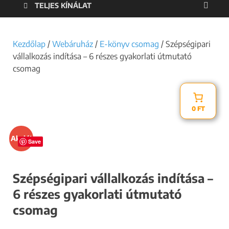
TELJES KÍNÁLAT
Kezdőlap
/
Webáruház
/
E-könyv csomag
/ Szépségipari
vállalkozás indítása – 6 részes gyakorlati útmutató
csomag
0 FT
Akció!
Save
Szépségipari vállalkozás indítása –
6 részes gyakorlati útmutató
csomag