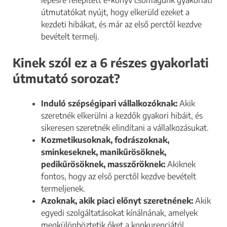
útmutatókat nyújt, hogy elkerüld ezeket a
kezdeti hibákat, és már az első perctől kezdve
bevételt termelj.
Kinek
szól ez a 6 részes gyakorlati
útmutató sorozat?
Induló szépségipari vállalkozóknak:
Akik
szeretnék elkerülni a kezdők gyakori hibáit, és
sikeresen szeretnék elindítani a vállalkozásukat.
Kozmetikusoknak, fodrászoknak,
sminkeseknek, manikűrösöknek,
pedikűrösöknek, masszőröknek:
Akiknek
fontos, hogy az első perctől kezdve bevételt
termeljenek.
Azoknak, akik piaci előnyt szeretnének:
Akik
egyedi szolgáltatásokat kínálnának, amelyek
megkülönböztetik őket a konkurenciától.