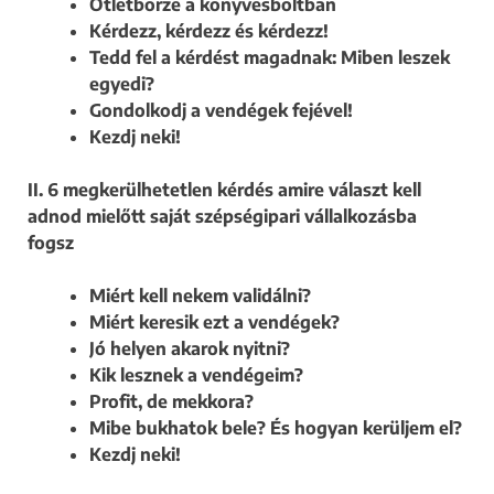
Ötletbörze a könyvesboltban
Kérdezz, kérdezz és kérdezz!
Tedd fel a kérdést magadnak: Miben leszek
egyedi?
Gondolkodj a vendégek fejével!
Kezdj neki!
II. 6 megkerülhetetlen kérdés amire választ kell
adnod mielőtt saját szépségipari vállalkozásba
fogsz
Miért kell nekem validálni?
Miért keresik ezt a vendégek?
Jó helyen akarok nyitni?
Kik lesznek a vendégeim?
Profit, de mekkora?
Mibe bukhatok bele? És hogyan kerüljem el?
Kezdj neki!