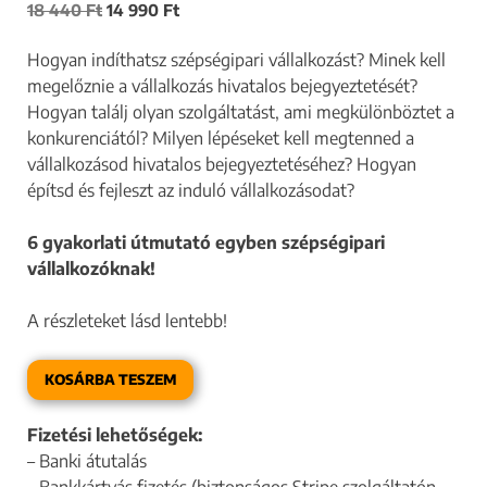
18 440
Ft
14 990
Ft
Hogyan indíthatsz szépségipari vállalkozást? Minek kell
megelőznie a vállalkozás hivatalos bejegyeztetését?
Hogyan találj olyan szolgáltatást, ami megkülönböztet a
konkurenciától? Milyen lépéseket kell megtenned a
vállalkozásod hivatalos bejegyeztetéséhez? Hogyan
építsd és fejleszt az induló vállalkozásodat?
6 gyakorlati útmutató egyben szépségipari
vállalkozóknak!
A részleteket lásd lentebb!
KOSÁRBA TESZEM
Fizetési lehetőségek:
– Banki átutalás
– Bankkártyás fizetés (biztonságos Stripe szolgáltatón