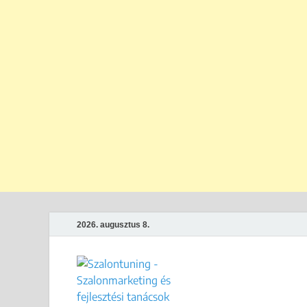
2026. augusztus 8.
Szalontun
Gyakorlati megoldások széps