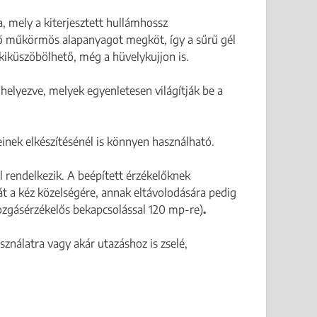
 mely a kiterjesztett hullámhossz
 műkörmös alapanyagot megköt, így a sűrű gél
kiküszöbölhető, még a hüvelykujjon is.
helyezve, melyek egyenletesen világítják be a
nek elkészítésénél is könnyen használható.
 rendelkezik. A beépített érzékelőknek
 a kéz közelségére, annak eltávolodására pedig
zgásérzékelős bekapcsolással 120 mp-re)
.
ználatra vagy akár utazáshoz is zselé,