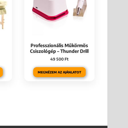
Professzionális Műkörmös
Csiszológép – Thunder Drill
49 500
Ft
MEGNÉZEM AZ AJÁNLATOT