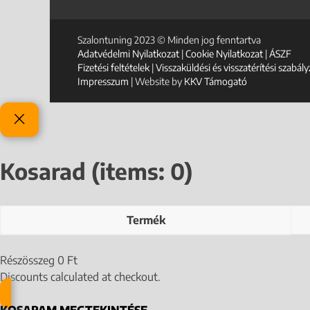
Szalontuning 2023 © Minden jog fenntartva
Adatvédelmi Nyilatkozat
|
Cookie Nyilatkozat
|
ÁSZF
Fizetési feltételek
|
Visszaküldési és visszatérítési szabá
Impresszum
| Website by
KKV Támogató
Kosarad
(items: 0)
Termék
Részösszeg
0 Ft
Discounts calculated at checkout.
KOSARAM MEGTEKINTÉSE