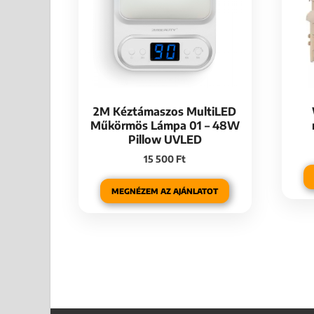
2M Kéztámaszos MultiLED
Műkörmös Lámpa 01 – 48W
Pillow UVLED
15 500
Ft
MEGNÉZEM AZ AJÁNLATOT