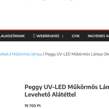
LLALKOZÓKNAK
WEBÁRUHÁZ
GYIK
INGYENES 
mékek
/
Műkörmös lámpa
/ Peggy UV-LED Műkörmös Lámpa Okoss
Peggy UV-LED Műkörmös Lámp
Levehető Alátéttel
19 700
Ft