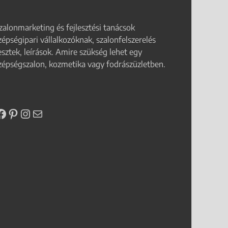
zalonmarketing és fejlesztési tanácsok
zépségipari vállalkozóknak, szalonfelszerelés
esztek, leírások. Amire szükség lehet egy
zépségszalon, kozmetika vagy fodrászüzletben.