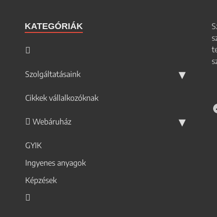
KATEGÓRIÁK
S
s
t
s
Szolgáltatásaink
Cikkek vállalkozóknak
Webáruház
GYIK
Ingyenes anyagok
Képzések