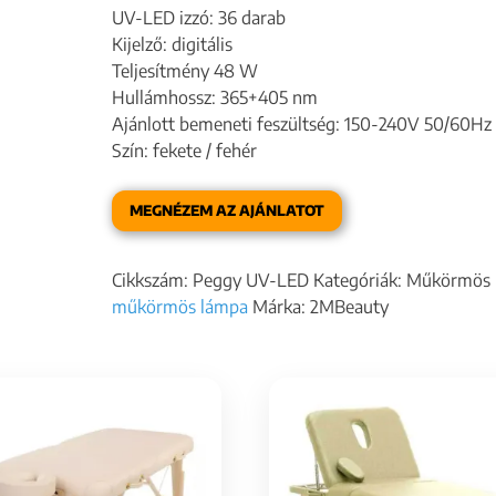
UV-LED izzó: 36 darab
Kijelző: digitális
Teljesítmény 48 W
Hullámhossz: 365+405 nm
Ajánlott bemeneti feszültség: 150-240V 50/60Hz
Szín: fekete / fehér
MEGNÉZEM AZ AJÁNLATOT
Cikkszám:
Peggy UV-LED
Kategóriák:
Műkörmös 
műkörmös lámpa
Márka:
2MBeauty