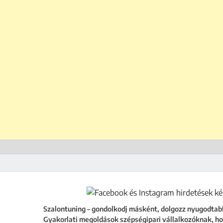
ing
égipari vállalkozóknak, hogy a szalonod ne csak működjön, hanem fejlődjön
Szalontuning – gondolkodj másként, dolgozz nyugodtab
Gyakorlati megoldások szépségipari vállalkozóknak, ho