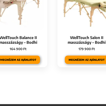
WellTouch Balance II
WellTouch Salon II
masszázságy – Bodhi
masszázságy – Bodhi
164 900
Ft
179 900
Ft
MEGNÉZEM AZ AJÁNLATOT
MEGNÉZEM AZ AJÁNLATOT