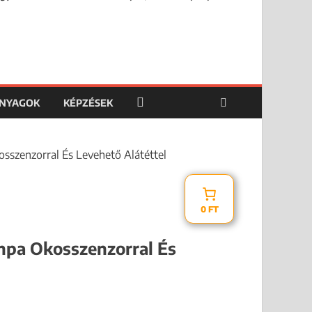
ANYAGOK
KÉPZÉSEK
zenzorral És Levehető Alátéttel
0 FT
a Okosszenzorral És