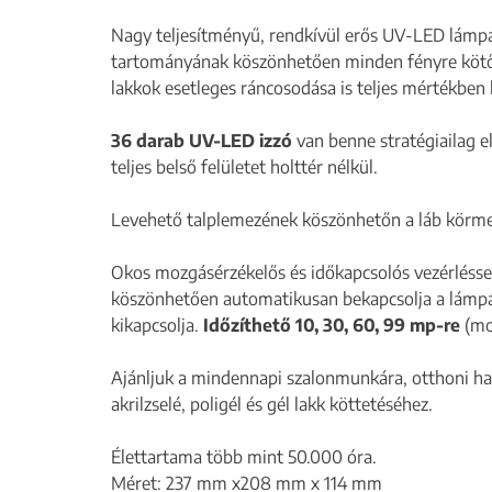
Nagy teljesítményű, rendkívül erős UV-LED lámpa,
tartományának köszönhetően minden fényre kötő
lakkok esetleges ráncosodása is teljes mértékben 
36 darab UV-LED izzó
van benne stratégiailag el
teljes belső felületet holttér nélkül.
Levehető talplemezének köszönhetőn a láb körmei
Okos mozgásérzékelős és időkapcsolós vezérléssel
köszönhetően automatikusan bekapcsolja a lámpát
kikapcsolja.
Időzíthető 10, 30, 60, 99 mp-re
(mo
Ajánljuk a mindennapi szalonmunkára, otthoni has
akrilzselé, poligél és gél lakk köttetéséhez.
Élettartama több mint 50.000 óra.
Méret: 237 mm x208 mm x 114 mm