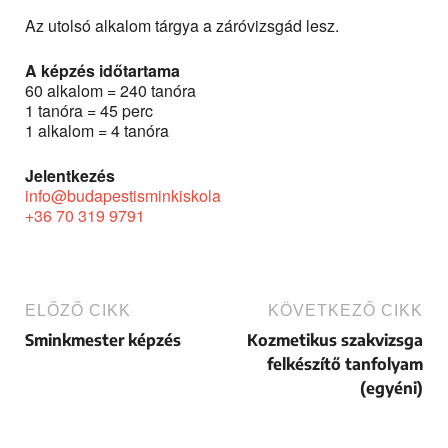
Az utolsó alkalom tárgya a záróvizsgád lesz.
A képzés időtartama
60 alkalom = 240 tanóra
1 tanóra = 45 perc
1 alkalom = 4 tanóra
Jelentkezés
info@budapestisminkiskola
+36 70 319 9791
ELŐZŐ CIKK
KÖVETKEZŐ CIKK
Sminkmester képzés
Kozmetikus szakvizsga
felkészítő tanfolyam
(egyéni)