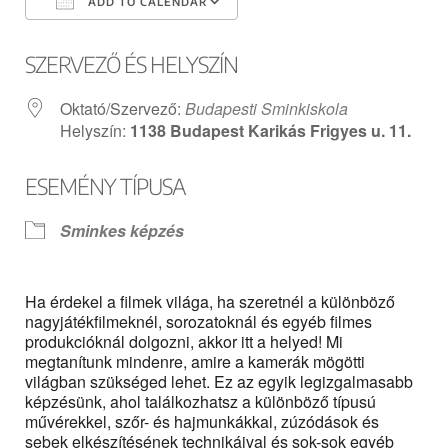
ADD TO CALENDAR
Download ICS
Google Calendar
SZERVEZŐ ÉS HELYSZÍN
Oktató/Szervező:
Budapesti Sminkiskola
Helyszín:
1138 Budapest Karikás Frigyes u. 11.
ESEMÉNY TÍPUSA
Sminkes képzés
Ha érdekel a filmek világa, ha szeretnél a különböző
nagyjátékfilmeknél, sorozatoknál és egyéb filmes
produkcióknál dolgozni, akkor itt a helyed! Mi
megtanítunk mindenre, amire a kamerák mögötti
világban szükséged lehet. Ez az egyik legizgalmasabb
képzésünk, ahol találkozhatsz a különböző típusú
művérekkel, szőr- és hajmunkákkal, zúzódások és
sebek elkészítésének technikáival és sok-sok egyéb