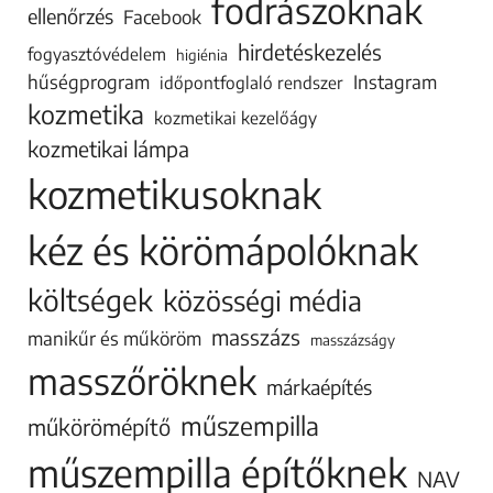
fodrászoknak
ellenőrzés
Facebook
hirdetéskezelés
fogyasztóvédelem
higiénia
hűségprogram
Instagram
időpontfoglaló rendszer
kozmetika
kozmetikai kezelőágy
kozmetikai lámpa
kozmetikusoknak
kéz és körömápolóknak
költségek
közösségi média
masszázs
manikűr és műköröm
masszázságy
masszőröknek
márkaépítés
műszempilla
műkörömépítő
műszempilla építőknek
NAV