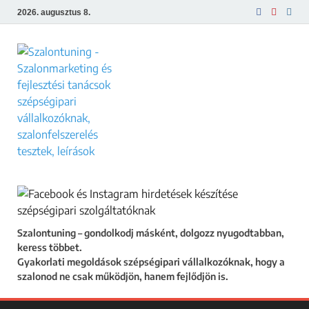
2026. augusztus 8.
Szalontuning
Gyakorlati megoldások szépségipari
vállalkozóknak, hogy a szalonod ne csak
működjön, hanem fejlődjön is.
Szalontuning – gondolkodj másként, dolgozz nyugodtabban,
keress többet.
Gyakorlati megoldások szépségipari vállalkozóknak, hogy a
szalonod ne csak működjön, hanem fejlődjön is.