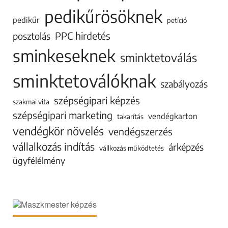
pedikűrösöknek
pedikűr
petíció
PPC hirdetés
posztolás
sminkeseknek
sminktetoválás
sminktetoválóknak
szabályozás
szépségipari képzés
szakmai vita
szépségipari marketing
vendégkarton
takarítás
vendégkör növelés
vendégszerzés
vállalkozás indítás
árképzés
vállkozás működtetés
ügyfélélmény