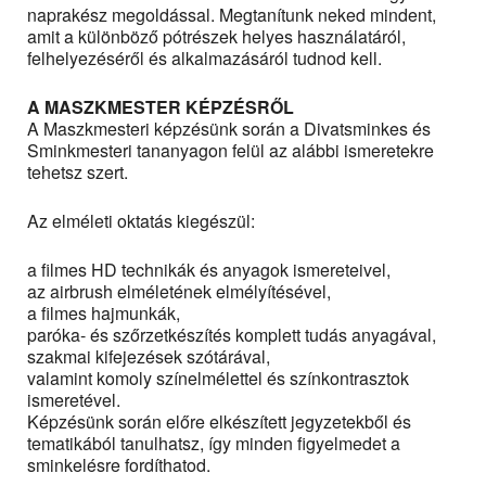
naprakész megoldással. Megtanítunk neked mindent,
amit a különböző pótrészek helyes használatáról,
felhelyezéséről és alkalmazásáról tudnod kell.
A MASZKMESTER KÉPZÉSRŐL
A Maszkmesteri képzésünk során a Divatsminkes és
Sminkmesteri tananyagon felül az alábbi ismeretekre
tehetsz szert.
Az elméleti oktatás kiegészül:
a filmes HD technikák és anyagok ismereteivel,
az airbrush elméletének elmélyítésével,
a filmes hajmunkák,
paróka- és szőrzetkészítés komplett tudás anyagával,
szakmai kifejezések szótárával,
valamint komoly színelmélettel és színkontrasztok
ismeretével.
Képzésünk során előre elkészített jegyzetekből és
tematikából tanulhatsz, így minden figyelmedet a
sminkelésre fordíthatod.