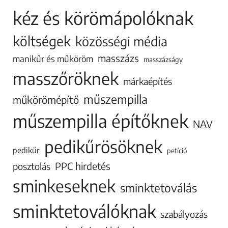
kéz és körömápolóknak
költségek
közösségi média
masszázs
manikűr és műköröm
masszázságy
masszőröknek
márkaépítés
műszempilla
műkörömépítő
műszempilla építőknek
NAV
pedikűrösöknek
pedikűr
petíció
PPC hirdetés
posztolás
sminkeseknek
sminktetoválás
sminktetoválóknak
szabályozás