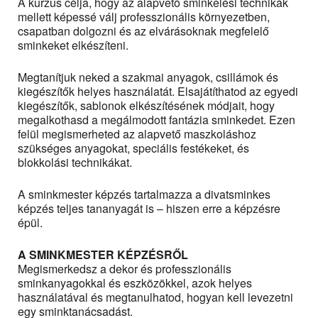
A kurzus célja, hogy az alapvető sminkelési technikák
mellett képessé válj professzionális környezetben,
csapatban dolgozni és az elvárásoknak megfelelő
sminkeket elkészíteni.
Megtanítjuk neked a szakmai anyagok, csillámok és
kiegészítők helyes használatát. Elsajátíthatod az egyedi
kiegészítők, sablonok elkészítésének módjait, hogy
megalkothasd a megálmodott fantázia sminkedet. Ezen
felül megismerheted az alapvető maszkoláshoz
szükséges anyagokat, speciális festékeket, és
blokkolási technikákat.
A sminkmester képzés tartalmazza a divatsminkes
képzés teljes tananyagát is – hiszen erre a képzésre
épül.
A SMINKMESTER KÉPZÉSRŐL
Megismerkedsz a dekor és professzionális
sminkanyagokkal és eszközökkel, azok helyes
használatával és megtanulhatod, hogyan kell levezetni
egy sminktanácsadást.