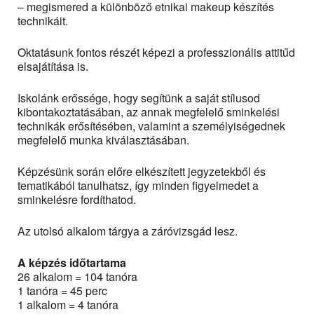
– megismered a különböző etnikai makeup készítés
technikáit.
Oktatásunk fontos részét képezi a professzionális attitűd
elsajátítása is.
Iskolánk erőssége, hogy segítünk a saját stílusod
kibontakoztatásában, az annak megfelelő sminkelési
technikák erősítésében, valamint a személyiségednek
megfelelő munka kiválasztásában.
Képzésünk során előre elkészített jegyzetekből és
tematikából tanulhatsz, így minden figyelmedet a
sminkelésre fordíthatod.
Az utolsó alkalom tárgya a záróvizsgád lesz.
A képzés időtartama
26 alkalom = 104 tanóra
1 tanóra = 45 perc
1 alkalom = 4 tanóra