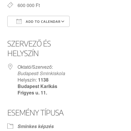
600 000 Ft
ADD TO CALENDAR
Download ICS
Google Calendar
iCalendar
Office 365
Outlook Live
SZERVEZŐ ÉS
HELYSZÍN
Oktató/Szervező:
Budapesti Sminkiskola
Helyszín:
1138
Budapest Karikás
Frigyes u. 11.
ESEMÉNY TÍPUSA
Sminkes képzés