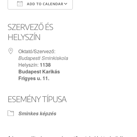
ADD TO CALENDAR
Download ICS
Google Calendar
iCalendar
Office 365
Outlook Live
SZERVEZŐ ÉS
HELYSZÍN
Oktató/Szervező:
Budapesti Sminkiskola
Helyszín:
1138
Budapest Karikás
Frigyes u. 11.
ESEMÉNY TÍPUSA
Sminkes képzés