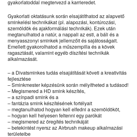
gyakorlatoddal megtervezd a karrieredet.
Gyakorlati oktatásunk során elsajátíthatod az alapvető
sminkelési technikákat (pl. alapozási, kontúrozási,
szemöldök és ajakformálási technikák). Ezek után
megtanulhatod a natúr, a nappali az esti, a báli és a
menyasszonyi sminkek jellemzőit és sajátosságait.
Emellett gyakorolhatod a műszempilla és a kövek
ragasztását, valamint egyéb díszítési technikák
alkalmazását.
– a Divatsminkes tudás elsajátítását követi a kreativitás
fejlesztése
– Sminkmester képzésünk során mélyítheted a tudásod!
– Megismered a HD smink készítés,
– a színpadi smink és a
– fantázia smink készítésének fortélyait
– megtanulhatod hogyan kell elfedni a szemöldököt,
– hogyan kell helyesen feltenni egy parókát
– megismered az öregítés technikáját
– betekintést nyersz az Airbrush makeup alkalmazási
területeibe