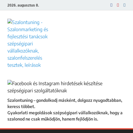
2026. augusztus 8.
Szalontuning
Gyakorlati megoldások szépségipari
vállalkozóknak, hogy a szalonod ne csak
működjön, hanem fejlődjön is.
Szalontuning – gondolkodj másként, dolgozz nyugodtabban,
keress többet.
Gyakorlati megoldások szépségipari vállalkozóknak, hogy a
szalonod ne csak működjön, hanem fejlődjön is.