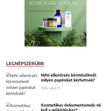
LEGNÉPSZERŰBB
NAV-ellenőrzés körmösöknél:
milyen papírokat kérhetnek?
2026. július 17.
Kozmetikus dokumentumok: mi
kell a működéshez?