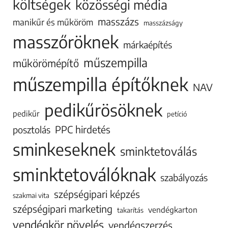
költségek
közösségi média
masszázs
manikűr és műköröm
masszázságy
masszőröknek
márkaépítés
műszempilla
műkörömépítő
műszempilla építőknek
NAV
pedikűrösöknek
pedikűr
petíció
PPC hirdetés
posztolás
sminkeseknek
sminktetoválás
sminktetoválóknak
szabályozás
szépségipari képzés
szakmai vita
szépségipari marketing
vendégkarton
takarítás
vendégkör növelés
vendégszerzés