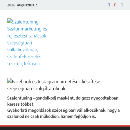
2026. augusztus 7.
Szalontuning
Gyakorlati megoldások szépségipari
vállalkozóknak, hogy a szalonod ne csak
működjön, hanem fejlődjön is.
Szalontuning – gondolkodj másként, dolgozz nyugodtabban,
keress többet.
Gyakorlati megoldások szépségipari vállalkozóknak, hogy a
szalonod ne csak működjön, hanem fejlődjön is.