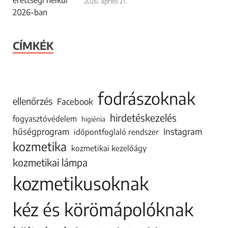
2026. április 21.
CÍMKÉK
fodrászoknak
ellenőrzés
Facebook
hirdetéskezelés
fogyasztóvédelem
higiénia
hűségprogram
Instagram
időpontfoglaló rendszer
kozmetika
kozmetikai kezelőágy
kozmetikai lámpa
kozmetikusoknak
kéz és körömápolóknak