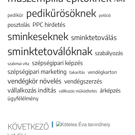
pedikűrösöknek
pedikűr
petíció
PPC hirdetés
posztolás
sminkeseknek
sminktetoválás
sminktetoválóknak
szabályozás
szépségipari képzés
szakmai vita
szépségipari marketing
vendégkarton
takarítás
vendégkör növelés
vendégszerzés
vállalkozás indítás
árképzés
vállkozás működtetés
ügyfélélmény
KÖVETKEZŐ