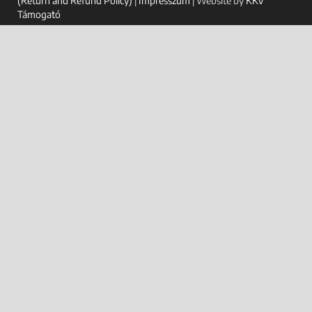
(Return and Refund Policy)
|
Impresszum
| Website by
KKV
Támogató