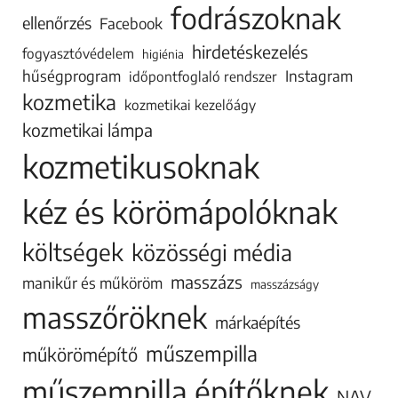
fodrászoknak
ellenőrzés
Facebook
hirdetéskezelés
fogyasztóvédelem
higiénia
hűségprogram
Instagram
időpontfoglaló rendszer
kozmetika
kozmetikai kezelőágy
kozmetikai lámpa
kozmetikusoknak
kéz és körömápolóknak
költségek
közösségi média
masszázs
manikűr és műköröm
masszázságy
masszőröknek
márkaépítés
műszempilla
műkörömépítő
műszempilla építőknek
NAV