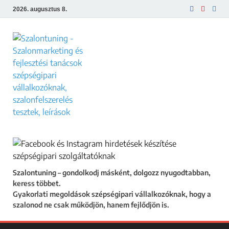
2026. augusztus 8.
Szalontuning
Gyakorlati megoldások szépségipari
vállalkozóknak, hogy a szalonod ne csak
működjön, hanem fejlődjön is.
Szalontuning – gondolkodj másként, dolgozz nyugodtabban,
keress többet.
Gyakorlati megoldások szépségipari vállalkozóknak, hogy a
szalonod ne csak működjön, hanem fejlődjön is.