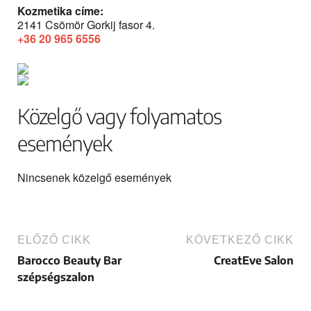
Kozmetika címe:
2141 Csömör Gorkij fasor 4.
+36 20 965 6556
Közelgő vagy folyamatos
események
Nincsenek közelgő események
ELŐZŐ CIKK
KÖVETKEZŐ CIKK
Barocco Beauty Bar
CreatEve Salon
szépségszalon