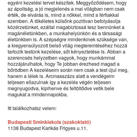
egyéni kezelési tervet készítek. Meggyőződésem, hogy
az ápoltság, a jó megjelenés a mai világban nem csak
érték, de elvárás is, mind a nőkkel, mind a férfiakkal
szemben. A tökéletes külsőnk pozitívan befolyásolja
közérzetünket, ezáltal magabiztossá tesz bennünket a
magánéletünkben, a munkahelyünkön és a társasági
életünkben is. A szépségre mindenkinek szüksége van,
a kiegyensúlyozott belső világ megteremtéséhez hozzá
tartozik testünk kezelése, sőt kényeztetése is. Abban a
szerencsés helyzetben vagyok, hogy munkámmal
hozzájárulhatok, hogy Te jobban érezhesd magad a
bőrödben A kezeléseim során nem csak a test újul meg,
hanem a lélek is. Arcmasszázs alatt a vendégeim
teljesen ellazulnak így a kezelés végén teljesen
megnyugodva, kipihenve és feltöltődve vetik bele
magukat a mindennapokba.
Itt találkozhatsz velem:
Budapesti Sminkiskola (szakoktató)
1138 Budapest Karikás Frigyes u.11.