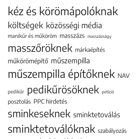
kéz és körömápolóknak
költségek
közösségi média
masszázs
manikűr és műköröm
masszázságy
masszőröknek
márkaépítés
műszempilla
műkörömépítő
műszempilla építőknek
NAV
pedikűrösöknek
pedikűr
petíció
PPC hirdetés
posztolás
sminkeseknek
sminktetoválás
sminktetoválóknak
szabályozás