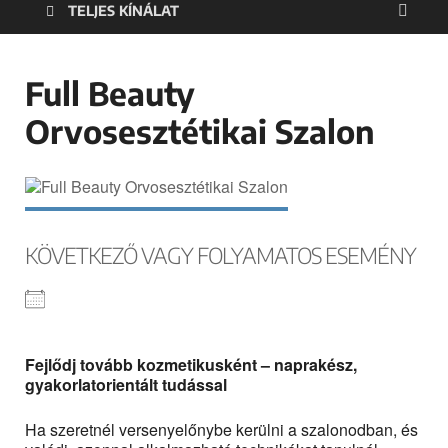
TELJES KÍNÁLAT
Full Beauty
Orvosesztétikai Szalon
KÖVETKEZŐ VAGY FOLYAMATOS ESEMÉNY
Fejlődj tovább kozmetikusként – naprakész,
gyakorlatorientált tudással
Ha szeretnél versenyelőnybe kerülni a szalonodban, és