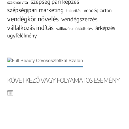
szépségipari képzés
szakmai vita
szépségipari marketing
vendégkarton
takarítás
vendégkör növelés
vendégszerzés
vállalkozás indítás
árképzés
vállkozás működtetés
ügyfélélmény
KÖVETKEZŐ VAGY FOLYAMATOS ESEMÉNY