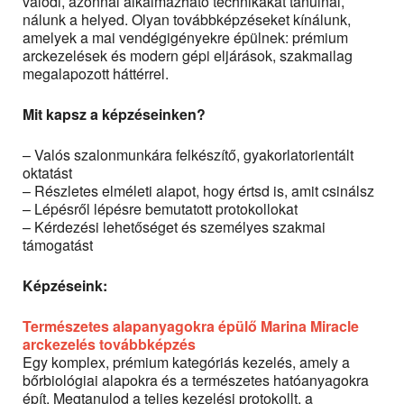
valódi, azonnal alkalmazható technikákat tanulnál,
nálunk a helyed. Olyan továbbképzéseket kínálunk,
amelyek a mai vendégigényekre épülnek: prémium
arckezelések és modern gépi eljárások, szakmailag
megalapozott háttérrel.
Mit kapsz a képzéseinken?
– Valós szalonmunkára felkészítő, gyakorlatorientált
oktatást
– Részletes elméleti alapot, hogy értsd is, amit csinálsz
– Lépésről lépésre bemutatott protokollokat
– Kérdezési lehetőséget és személyes szakmai
támogatást
Képzéseink:
Természetes alapanyagokra épülő Marina Miracle
arckezelés továbbképzés
Egy komplex, prémium kategóriás kezelés, amely a
bőrbiológiai alapokra és a természetes hatóanyagokra
épít. Megtanulod a teljes kezelési protokollt, a