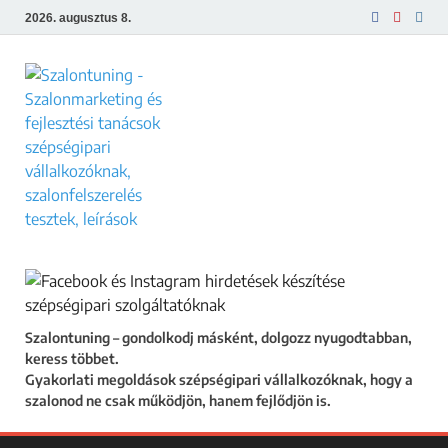
2026. augusztus 8.
Szalontuning
Gyakorlati megoldások szépségipari
vállalkozóknak, hogy a szalonod ne csak
működjön, hanem fejlődjön is.
Szalontuning – gondolkodj másként, dolgozz nyugodtabban,
keress többet.
Gyakorlati megoldások szépségipari vállalkozóknak, hogy a
szalonod ne csak működjön, hanem fejlődjön is.