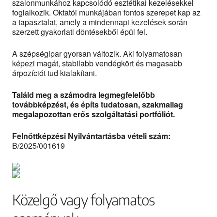
szalonmunkához kapcsolódó esztétikai kezelésekkel
foglalkozik. Oktatói munkájában fontos szerepet kap az
a tapasztalat, amely a mindennapi kezelések során
szerzett gyakorlati döntésekből épül fel.
A szépségipar gyorsan változik. Aki folyamatosan
képezi magát, stabilabb vendégkört és magasabb
árpozíciót tud kialakítani.
Találd meg a számodra legmegfelelőbb
továbbképzést, és építs tudatosan, szakmailag
megalapozottan erős szolgáltatási portfóliót.
Felnőttképzési Nyilvántartásba vételi szám:
B/2025/001619
Közelgő vagy folyamatos