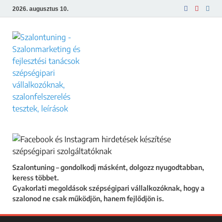
2026. augusztus 10.
Szalontuning
Gyakorlati megoldások szépségipari
vállalkozóknak, hogy a szalonod ne csak
működjön, hanem fejlődjön is.
Szalontuning – gondolkodj másként, dolgozz nyugodtabban,
keress többet.
Gyakorlati megoldások szépségipari vállalkozóknak, hogy a
szalonod ne csak működjön, hanem fejlődjön is.