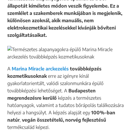
állapotát kíméletes módon veszik figyelembe. Ez a
szemlélet a szakemberek munkájában is megjelenik,
különösen azoknál, akik manuális, nem
elektrokozmetikai kezelésekkel kívánják bővíteni
szolgáltatásaikat.
A
Marina Miracle arckezelés
továbbképzés
kozmetikusoknak
erre az igényre kínál
gyakorlatorientált, valódi szalonmunkára épülő
továbbképzési lehetőséget. A
Budapesten
megrendezésre kerülő
képzés a természetes
hatóanyagok, valamint a tudatos bőrápolás találkozására
helyezi a hangsúlyt. A képzés alapját egy
100%-ban
natúr
,
vegán összetételű, norvég fejlesztésű
termékcsalád képezi.