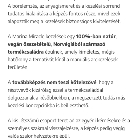
A bőrelemzés, az anyagismeret és a kezelési sorrend
tudatos kialakítása a képzés fontos része, mivel ezek
alapozzák meg a kezelések biztonságos kivitelezését.
A Marina Miracle kezelések egy
100%-ban natúr
,
vegán összetételű
,
Norvégiából származó
termékcsaládra
épülnek, amely kíméletes, mégis
hatékony alternatívát kínál a manuális arckezelések
területén.
A
továbbképzés nem teszi kötelezővé
, hogy a
résztvevők kizárólag ezzel a termékcsaláddal
dolgozzanak a későbbiekben, a megszerzett tudás más
kezelési koncepciókba is beilleszthető.
A kis létszámú csoport teret ad az egyéni kérdésekre és a
személyes szakmai visszajelzésre, a képzés pedig végig
valós szalonhelyzetekre épül.