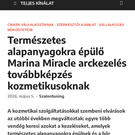
TELJES KÍNÁLAT
CIKKEK VÁLLALKOZÓKNAK
/
SZERKESZTŐI AJÁNLAT
/
VÁLLALKOZÁS
MŰKÖDTETÉSE
Természetes
alapanyagokra épülő
Marina Miracle arckezelés
továbbképzés
kozmetikusoknak
2026. május 5.
-
Szalontuning
A kozmetikai szolgáltatásokkal szembeni elvárások
az utóbbi években megváltoztak: egyre több
vendég keresi azokat a kezeléseket, amelyek
természetes alapanyagokra épülnek és a bőr