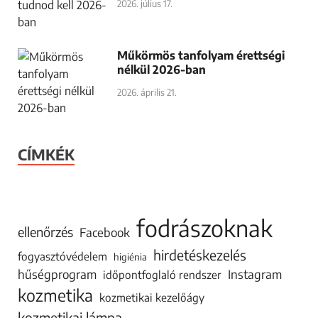
2026. július 17.
Műkörmös tanfolyam érettségi
nélkül 2026-ban
2026. április 21.
CÍMKÉK
fodrászoknak
ellenőrzés
Facebook
hirdetéskezelés
fogyasztóvédelem
higiénia
hűségprogram
Instagram
időpontfoglaló rendszer
kozmetika
kozmetikai kezelőágy
kozmetikai lámpa