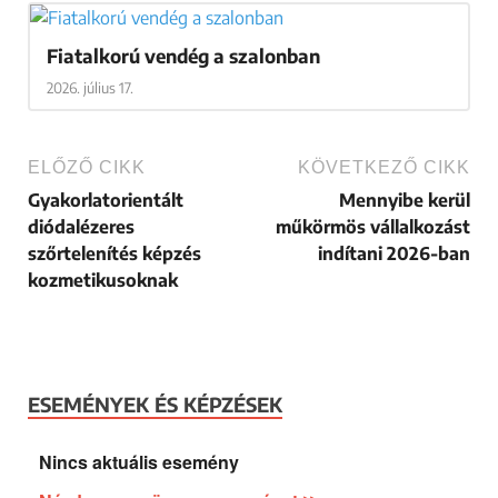
Fiatalkorú vendég a szalonban
2026. július 17.
ELŐZŐ CIKK
KÖVETKEZŐ CIKK
Gyakorlatorientált
Mennyibe kerül
diódalézeres
műkörmös vállalkozást
szőrtelenítés képzés
indítani 2026-ban
kozmetikusoknak
ESEMÉNYEK ÉS KÉPZÉSEK
Nincs aktuális esemény