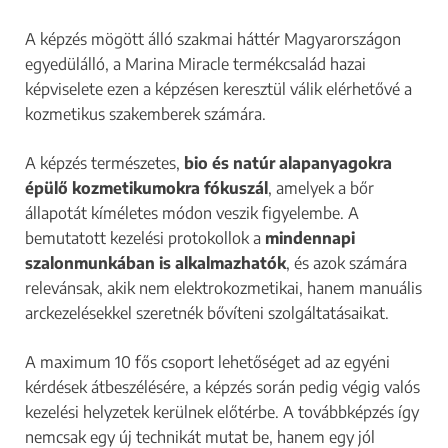
A képzés mögött álló szakmai háttér Magyarországon
egyedülálló, a Marina Miracle termékcsalád hazai
képviselete ezen a képzésen keresztül válik elérhetővé a
kozmetikus szakemberek számára.
A képzés természetes,
bio és natúr alapanyagokra
épülő kozmetikumokra fókuszál
, amelyek a bőr
állapotát kíméletes módon veszik figyelembe. A
bemutatott kezelési protokollok a
mindennapi
szalonmunkában is alkalmazhatók
, és azok számára
relevánsak, akik nem elektrokozmetikai, hanem manuális
arckezelésekkel szeretnék bővíteni szolgáltatásaikat.
A maximum 10 fős csoport lehetőséget ad az egyéni
kérdések átbeszélésére, a képzés során pedig végig valós
kezelési helyzetek kerülnek előtérbe. A továbbképzés így
nemcsak egy új technikát mutat be, hanem egy jól