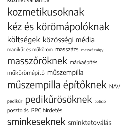
kozmetikusoknak
kéz és körömápolóknak
költségek
közösségi média
masszázs
manikűr és műköröm
masszázságy
masszőröknek
márkaépítés
műszempilla
műkörömépítő
műszempilla építőknek
NAV
pedikűrösöknek
pedikűr
petíció
PPC hirdetés
posztolás
sminkeseknek
sminktetoválás