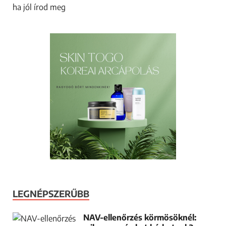
LEGNÉPSZERŰBB
NAV-ellenőrzés körmösöknél: