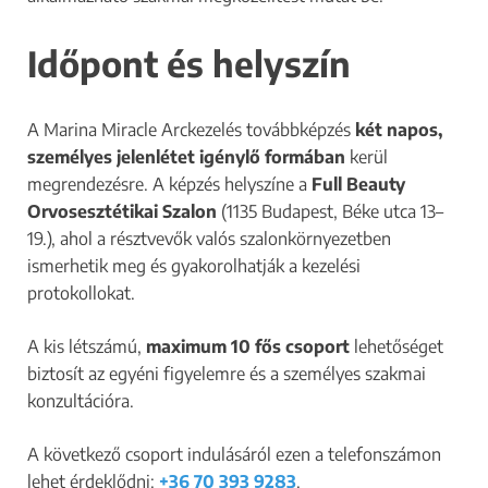
Időpont és helyszín
A Marina Miracle Arckezelés továbbképzés
két napos,
személyes jelenlétet igénylő formában
kerül
megrendezésre. A képzés helyszíne a
Full Beauty
Orvosesztétikai Szalon
(1135 Budapest, Béke utca 13–
19.), ahol a résztvevők valós szalonkörnyezetben
ismerhetik meg és gyakorolhatják a kezelési
protokollokat.
A kis létszámú,
maximum 10 fős csoport
lehetőséget
biztosít az egyéni figyelemre és a személyes szakmai
konzultációra.
A következő csoport indulásáról ezen a telefonszámon
lehet érdeklődni:
+36 70 393 9283
.