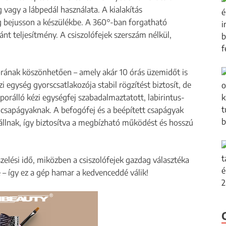
g vagy a lábpedál használata. A kialakítás
 bejusson a készülékbe. A 360°-ban forgatható
nt teljesítmény. A csiszolófejek szerszám nélkül,
ának köszönhetően – amely akár 10 órás üzemidőt is
i egység gyorscsatlakozója stabil rögzítést biztosít, de
 porálló kézi egységfej szabadalmaztatott, labirintus-
 csapágyaknak. A befogófej és a beépített csapágyak
állnak, így biztosítva a megbízható működést és hosszú
szelési idő, miközben a csiszolófejek gazdag választéka
 – így ez a gép hamar a kedvenceddé válik!