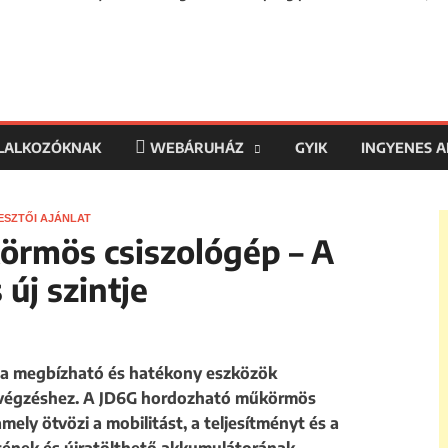
LLALKOZÓKNAK
WEBÁRUHÁZ
GYIK
INGYENES 
ESZTŐI AJÁNLAT
rmös csiszológép – A
 új szintje
 a megbízható és hatékony eszközök
avégzéshez. A JD6G hordozható műkörmös
ely ötvözi a mobilitást, a teljesítményt és a