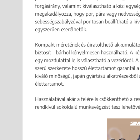
forgásirány, valamint kiválasztható a kézi egysé
megakadályozza, hogy por, pára vagy nedvesség
sebességszabályzóval pontosan beállítható a kívá
egyszerűen cserélhetők.
Kompakt méretének és újratölthető akkumulátor
biztosít – bárhol kényelmesen használható. A kéz
egy mozdulattal le is választható a vezérlőről. A
szerű szerkezete hosszú élettartamot garantál a
kiváló minőségű, japán gyártású alkatrészekből 
élettartamot.
Használatával akár a felére is csökkenthető a re
rendkívül sokoldalú munkavégzést tesz lehetővé