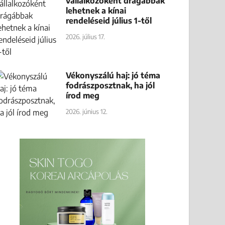
vállalkozóként drágábbak
lehetnek a kínai
rendeléseid július 1-től
2026. július 17.
Vékonyszálú haj: jó téma
fodrászposztnak, ha jól
írod meg
2026. június 12.