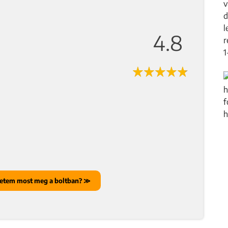
4.8
etem most meg a boltban? ≫