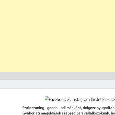
ing
égipari vállalkozóknak, hogy a szalonod ne csak működjön, hanem fejlődjön
Szalontuning – gondolkodj másként, dolgozz nyugodtab
Gyakorlati megoldások szépségipari vállalkozóknak, ho