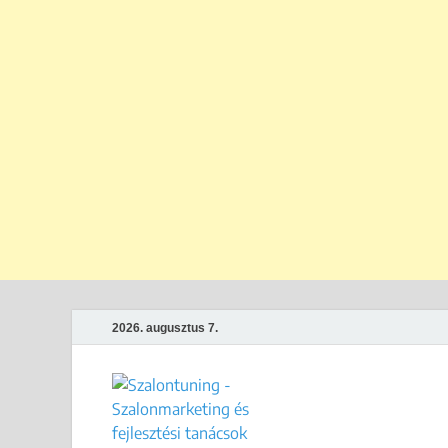
2026. augusztus 7.
Szalontun
Gyakorlati megoldások széps