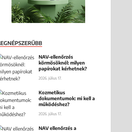
LEGNÉPSZERŰBB
NAV-ellenőrzés
körmösöknél: milyen
papírokat kérhetnek?
2026. július 17.
Kozmetikus
dokumentumok: mi kell a
működéshez?
2026. július 17.
NAV ellenőrzés a