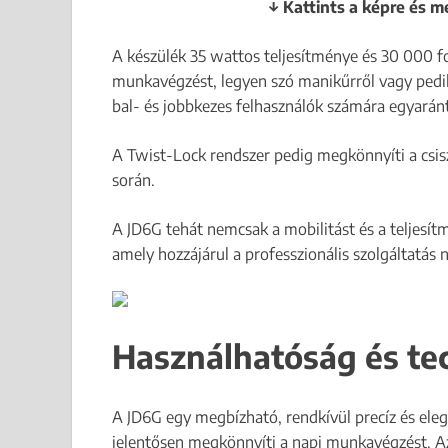
↓ Kattints a képre és m
A készülék 35 wattos teljesítménye és 30 000 fo
munkavégzést, legyen szó manikűrről vagy pedi
bal- és jobbkezes felhasználók számára egyarán
A Twist-Lock rendszer pedig megkönnyíti a csisz
során.
A JD6G tehát nemcsak a mobilitást és a teljesítm
amely hozzájárul a professzionális szolgáltatás 
Használhatóság és tec
A JD6G egy megbízható, rendkívül precíz és el
jelentősen megkönnyíti a napi munkavégzést. Az