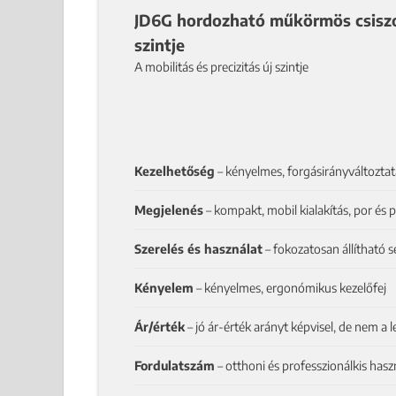
JD6G hordozható műkörmös csiszoló
szintje
A mobilitás és precizitás új szintje
Kezelhetőség
– kényelmes, forgásirányváltoztatá
Megjelenés
– kompakt, mobil kialakítás, por és 
Szerelés és használat
– fokozatosan állítható s
Kényelem
– kényelmes, ergonómikus kezelőfej
Ár/érték
– jó ár-érték arányt képvisel, de nem a 
Fordulatszám
– otthoni és professzionálkis hasz