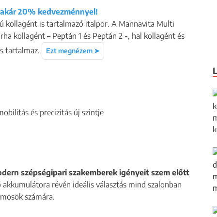
t akár 20% kedvezménnyel!
ípusú kollagént is tartalmazó italpor. A Mannavita Multi
rha kollagént – Peptán 1 és Peptán 2 -, hal kollagént és
is tartalmaz.
Ezt megnézem ➤
dern szépségipari szakemberek igényeit szem előtt
 akkumulátora révén ideális választás mind szalonban
örmösök számára.