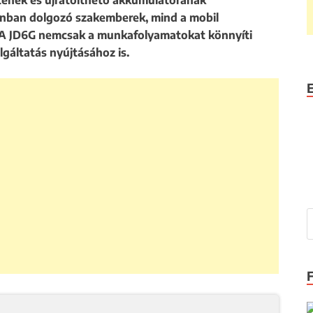
tének és újratölthető akkumulátorának
lonban dolgozó szakemberek, mind a mobil
 A JD6G nemcsak a munkafolyamatokat könnyíti
lgáltatás nyújtásához is.