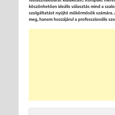
felhasználóbarát kialakítást. Kompakt mére
köszönhetően ideális választás mind a sza
szolgáltatást nyújtó műkörmösök számára.
meg, hanem hozzájárul a professzionális szo