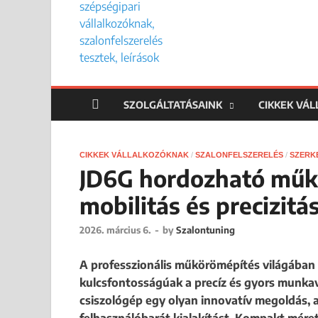
SZOLGÁLTATÁSAINK
CIKKEK VÁ
CIKKEK VÁLLALKOZÓKNAK
/
SZALONFELSZERELÉS
/
SZERK
JD6G hordozható műkö
mobilitás és precizitás
2026. március 6.
-
by
Szalontuning
A professzionális műkörömépítés világában
kulcsfontosságúak a precíz és gyors munk
csiszológép egy olyan innovatív megoldás, am