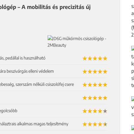
gép – A mobilitás és precizitás új
s, pedállal is használható
pára beszivárgás elleni védelem
ebesség, szerszám nélküli csiszolófej csere
legolcsóbb
nálaztrais alkalmas magas teljesítmény