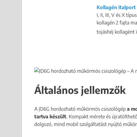
Kollagén italpor
I, II, III, V és X t
kollagén 2 fajta ma
tojáshéj kollagént 
Általános jellemzők
A JD6G hordozható műkörmös csiszológép
a mo
tartva készült
. Kompakt mérete és újratölthető
dolgozó, mind mobil szolgáltatást nyújtó műk