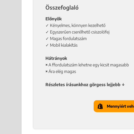
Összefoglaló
Előnyök
✓ Kényelmes, könnyen kezelhető
✓ Egyszerűen cserélhető csiszolófej
✓ Magas fordulatszám
✓ Mobil kialakítás
Hátrányok
×
A ffordulatszám lehetne egy kicsit magasabb
×
Ára elég magas
Részletes írásunkhoz görgess lejjebb ↓
Mennyiért veh