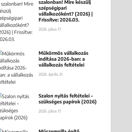
szalonban! Mire készülj
szépségipari
vállalkozóként? (2026) |
Frissítve: 2026.03.
2026. július 17.
Műkörmös vállalkozás
indítása 2026-ban: a
vállalkozás feltételei
2026. április 21.
Szalon nyitás feltételei –
szükséges papírok (2026)
2026. július 17.
Műszempilla építő