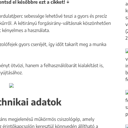
entsd el későbbre ezt a cikket! ↓
rdulat/perc sebessége lehetővé teszi a gyors és precíz
kűrről. A kétirányú forgásirány-váltásnak köszönhetően
t kényelmes a használata.
olófejek gyors cseréjét, így időt takarít meg a munka
ényt ötvözi, hanem a felhasználóbarát kialakítást is,
nyújtásához.
hnikai adatok​
egáns megjelenésű műkörmös csiszológép, amely
 érintőkapcsolón keresztül könnyedén állítható a