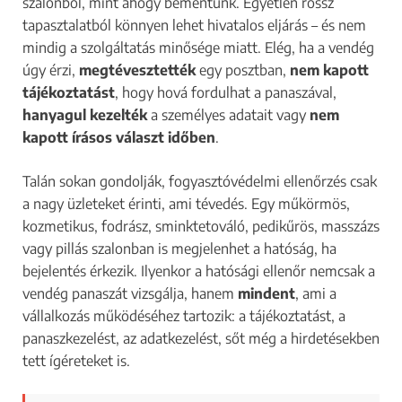
szalonból, mint ahogy bementünk. Egyetlen rossz
tapasztalatból könnyen lehet hivatalos eljárás – és nem
mindig a szolgáltatás minősége miatt. Elég, ha a vendég
úgy érzi,
megtévesztették
egy posztban,
nem kapott
tájékoztatást
, hogy hová fordulhat a panaszával,
hanyagul kezelték
a személyes adatait vagy
nem
kapott írásos választ időben
.
Talán sokan gondolják, fogyasztóvédelmi ellenőrzés csak
a nagy üzleteket érinti, ami tévedés. Egy műkörmös,
kozmetikus, fodrász, sminktetováló, pedikűrös, masszázs
vagy pillás szalonban is megjelenhet a hatóság, ha
bejelentés érkezik. Ilyenkor a hatósági ellenőr nemcsak a
vendég panaszát vizsgálja, hanem
mindent
, ami a
vállalkozás működéséhez tartozik: a tájékoztatást, a
panaszkezelést, az adatkezelést, sőt még a hirdetésekben
tett ígéreteket is.