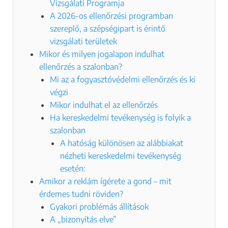
Vizsgálati Programja
A 2026-os ellenőrzési programban
szereplő, a szépségipart is érintő
vizsgálati területek
Mikor és milyen jogalapon indulhat
ellenőrzés a szalonban?
Mi az a fogyasztóvédelmi ellenőrzés és ki
végzi
Mikor indulhat el az ellenőrzés
Ha kereskedelmi tevékenység is folyik a
szalonban
A hatóság különösen az alábbiakat
nézheti kereskedelmi tevékenység
esetén:
Amikor a reklám ígérete a gond – mit
érdemes tudni röviden?
Gyakori problémás állítások
A „bizonyítás elve”