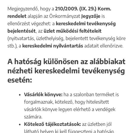
Megjegyzendő, hogy a
210/2009. (IX. 29.) Korm.
rendelet
alapján az Önkormányzat
Jegyzője
is
ellenőrzést végezhet: a
kereskedelmi tevékenység
bejelentését
, az
üzlet működési feltételeit
(nyitvatartás, üzlethelyiség, bejelentett tevékenység köre
stb.), a
kereskedelmi nyilvántartás
adatait ellenőrizve.
A hatóság különösen az alábbiakat
nézheti kereskedelmi tevékenység
esetén:
Vásárlók könyve:
ha a szalonban terméket is
forgalmaznak, kötelező, hogy hitelesített
vásárlók könyve legyen elérhető a vendégek
számára.
Kötelező tájékoztatások:
az üzletben jól
látható helyen ki kell függeszteni a hatóság,