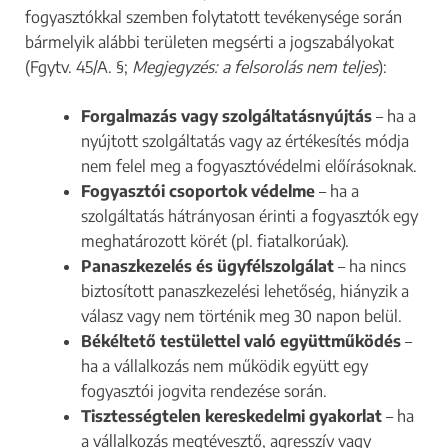
fogyasztókkal szemben folytatott tevékenysége során
bármelyik alábbi területen megsérti a jogszabályokat
(Fgytv. 45/A. §;
Megjegyzés: a felsorolás nem teljes
):
Forgalmazás vagy szolgáltatásnyújtás
– ha a
nyújtott szolgáltatás vagy az értékesítés módja
nem felel meg a fogyasztóvédelmi előírásoknak.
Fogyasztói csoportok védelme
– ha a
szolgáltatás hátrányosan érinti a fogyasztók egy
meghatározott körét (pl. fiatalkorúak).
Panaszkezelés és ügyfélszolgálat
– ha nincs
biztosított panaszkezelési lehetőség, hiányzik a
válasz vagy nem történik meg 30 napon belül.
Békéltető testülettel való együttműködés
–
ha a vállalkozás nem működik együtt egy
fogyasztói jogvita rendezése során.
Tisztességtelen kereskedelmi gyakorlat
– ha
a vállalkozás megtévesztő, agresszív vagy