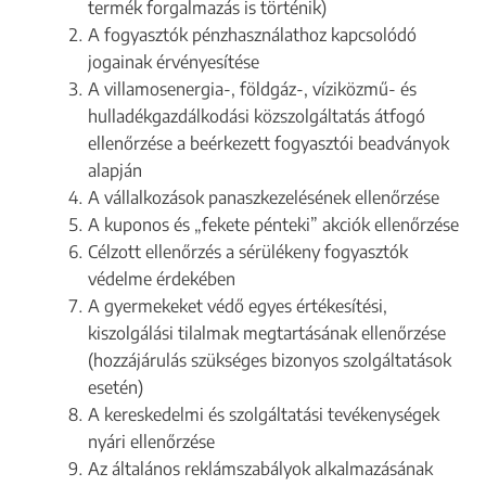
termék forgalmazás is történik)
A fogyasztók pénzhasználathoz kapcsolódó
jogainak érvényesítése
A villamosenergia-, földgáz-, víziközmű- és
hulladékgazdálkodási közszolgáltatás átfogó
ellenőrzése a beérkezett fogyasztói beadványok
alapján
A vállalkozások panaszkezelésének ellenőrzése
A kuponos és „fekete pénteki” akciók ellenőrzése
Célzott ellenőrzés a sérülékeny fogyasztók
védelme érdekében
A gyermekeket védő egyes értékesítési,
kiszolgálási tilalmak megtartásának ellenőrzése
(hozzájárulás szükséges bizonyos szolgáltatások
esetén)
A kereskedelmi és szolgáltatási tevékenységek
nyári ellenőrzése
Az általános reklámszabályok alkalmazásának