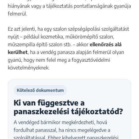
hiányának vagy a tájékoztatás pontatlanságának gyanúja
felmerül.
Ez azt jelenti, ha egy szalon szépségápolási szolgáltatást
nyújt – például kozmetika, műkörömépítő szalon,
műszempilla építő szalon stb. – akkor
ellenőrzés alá
kerülhet
, ha a vendég panasza alapján felmerül olyan
gyanú, hogy nem felel meg a fogyasztóvédelmi
követelményeknek.
Kötelező dokumentum
Ki van függesztve a
panaszkezelési tájékoztatód?
A vendéged bármikor megkérdezheti, hová
fordulhat panasszal, ha nincs megelégedve a
szolgáltatással. Ehhez kihelyezett panaszkezelési