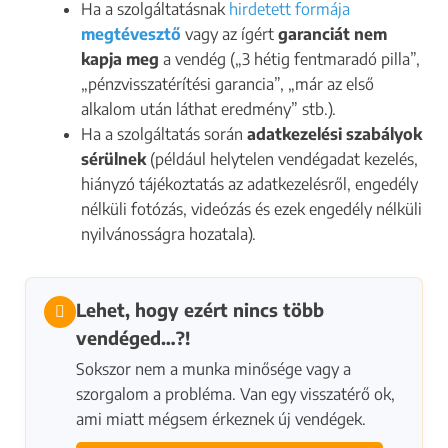
Ha a szolgáltatásnak
hirdetett formája
megtévesztő
vagy az ígért
garanciát nem
kapja meg
a vendég („3 hétig fentmaradó pilla”,
„pénzvisszatérítési garancia”, „már az első
alkalom után láthat eredmény” stb.).
Ha a szolgáltatás során
adatkezelési szabályok
sérülnek
(például helytelen vendégadat kezelés,
hiányzó tájékoztatás az adatkezelésről, engedély
nélküli fotózás, videózás és ezek engedély nélküli
nyilvánosságra hozatala).
Lehet, hogy ezért nincs több
vendéged…?!
Sokszor nem a munka minősége vagy a
szorgalom a probléma. Van egy visszatérő ok,
ami miatt mégsem érkeznek új vendégek.