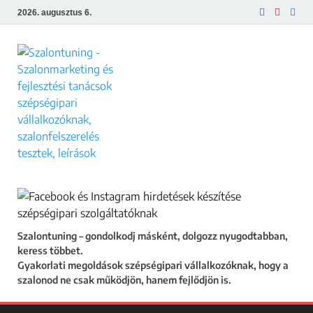
2026. augusztus 6.
Szalontuning
Gyakorlati megoldások szépségipari
vállalkozóknak, hogy a szalonod ne csak
működjön, hanem fejlődjön is.
Szalontuning – gondolkodj másként, dolgozz nyugodtabban,
keress többet.
Gyakorlati megoldások szépségipari vállalkozóknak, hogy a
szalonod ne csak működjön, hanem fejlődjön is.