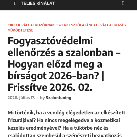
TELJES KÍNÁLAT
CIKKEK VÁLLALKOZÓKNAK
/
SZERKESZTŐI AJÁNLAT
/
VÁLLALKOZÁS
MŰKÖDTETÉSE
Fogyasztóvédelmi
ellenőrzés a szalonban –
Hogyan előzd meg a
bírságot 2026-ban? |
Frissítve 2026. 02.
2026. július 17.
-
by
Szalontuning
Mi történik, ha a vendég elégedetlen az elkészített
frizurájával? Ha nincs megelégedve a kozmetikai
kezelés eredményével? Ha a tükörbe néz és
csalódottan szembesül a szépészeti beavatkozás