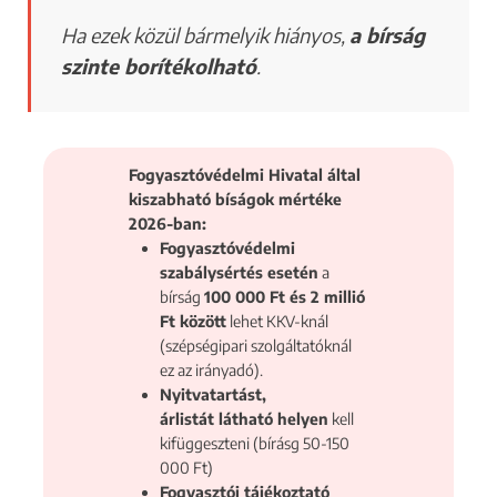
Ha ezek közül bármelyik hiányos,
a bírság
szinte borítékolható
.
Fogyasztóvédelmi Hivatal által
kiszabható bíságok mértéke
2026-ban:
Fogyasztóvédelmi
szabálysértés esetén
a
bírság
100 000 Ft és 2 millió
Ft között
lehet KKV-knál
(szépségipari szolgáltatóknál
ez az irányadó).
Nyitvatartást,
árlistát látható helyen
kell
kifüggeszteni (bírásg 50-150
000 Ft)
Fogyasztói tájékoztató