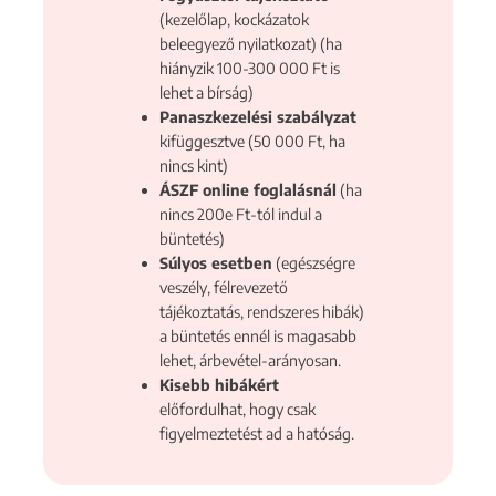
(kezelőlap, kockázatok
beleegyező nyilatkozat) (ha
hiányzik 100-300 000 Ft is
lehet a bírság)
Panaszkezelési szabályzat
kifüggesztve (50 000 Ft, ha
nincs kint)
ÁSZF online foglalásnál
(ha
nincs 200e Ft-tól indul a
büntetés)
Súlyos esetben
(egészségre
veszély, félrevezető
tájékoztatás, rendszeres hibák)
a büntetés ennél is magasabb
lehet, árbevétel-arányosan.
Kisebb hibákért
előfordulhat, hogy csak
figyelmeztetést ad a hatóság.