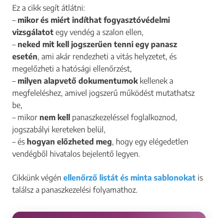
Ez a cikk segít átlátni:
–
mikor és miért indíthat fogyasztóvédelmi
vizsgálatot
egy vendég a szalon ellen,
–
neked mit kell jogszerűen tenni egy panasz
esetén
, ami akár rendezheti a vitás helyzetet, és
megelőzheti a hatósági ellenőrzést,
–
milyen alapvető dokumentumok
kellenek a
megfeleléshez, amivel jogszerű működést mutathatsz
be,
– mikor
nem kell
panaszkezeléssel foglalkoznod,
jogszabályi kereteken belül,
– és
hogyan előzheted meg
, hogy egy elégedetlen
vendégből hivatalos bejelentő legyen.
Cikkünk végén
ellenőrző listát és minta sablonokat
is
találsz a panaszkezelési folyamathoz.