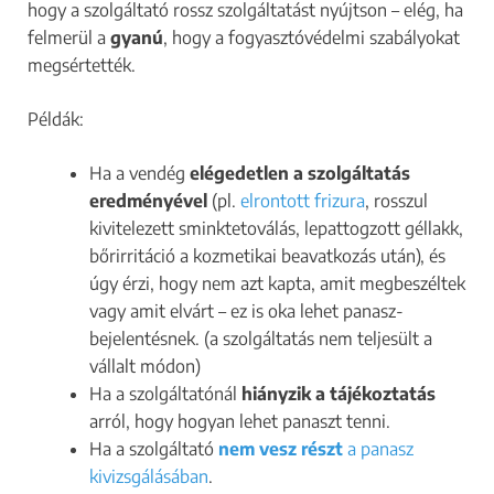
hogy a szolgáltató rossz szolgáltatást nyújtson – elég, ha
felmerül a
gyanú
, hogy a fogyasztóvédelmi szabályokat
megsértették.
Példák:
Ha a vendég
elégedetlen a szolgáltatás
eredményével
(pl.
elrontott frizura
, rosszul
kivitelezett sminktetoválás, lepattogzott gél­lakk,
bőrirritáció a kozmetikai beavatkozás után), és
úgy érzi, hogy nem azt kapta, amit megbeszéltek
vagy amit elvárt – ez is oka lehet panasz-
bejelentésnek. (a szolgáltatás nem teljesült a
vállalt módon)
Ha a szolgáltatónál
hiányzik a tájékoztatás
arról, hogy hogyan lehet panaszt tenni.
Ha a szolgáltató
nem vesz részt
a panasz
kivizsgálásában
.