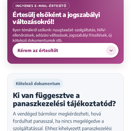
INGYENES E-MAIL-ÉRTESÍTŐ
Értesülj elsőként a jogszabályi
változásokról!
Ilyen témákról szólunk: nyugtaadat-szolgáltatás, NAV-
ellenőrzések, adózási változások, jogszabályi frissítések, új
kötelező dokumentumok stb.
Kérem az értesítőt
Kötelező dokumentum
Ki van függesztve a
panaszkezelési tájékoztatód?
A vendéged bármikor megkérdezheti, hová
fordulhat panasszal, ha nincs megelégedve a
szolgáltatással. Ehhez kihelyezett panaszkezelési