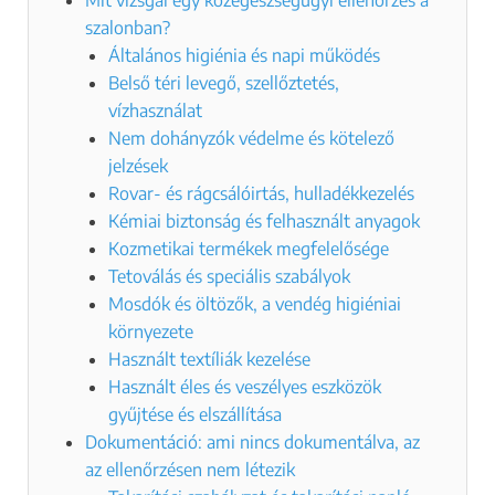
Mit vizsgál egy közegészségügyi ellenőrzés a
szalonban?
Általános higiénia és napi működés
Belső téri levegő, szellőztetés,
vízhasználat
Nem dohányzók védelme és kötelező
jelzések
Rovar- és rágcsálóirtás, hulladékkezelés
Kémiai biztonság és felhasznált anyagok
Kozmetikai termékek megfelelősége
Tetoválás és speciális szabályok
Mosdók és öltözők, a vendég higiéniai
környezete
Használt textíliák kezelése
Használt éles és veszélyes eszközök
gyűjtése és elszállítása
Dokumentáció: ami nincs dokumentálva, az
az ellenőrzésen nem létezik