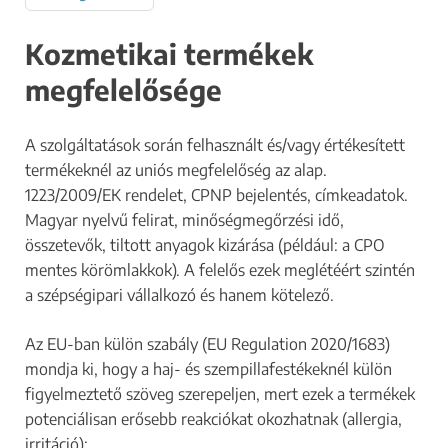
Kozmetikai termékek
megfelelősége
A szolgáltatások során felhasznált és/vagy értékesített
termékeknél az uniós megfelelőség az alap.
1223/2009/EK rendelet, CPNP bejelentés, címkeadatok.
Magyar nyelvű felirat, minőségmegőrzési idő,
összetevők, tiltott anyagok kizárása (például: a CPO
mentes körömlakkok). A felelős ezek meglétéért szintén
a szépségipari vállalkozó és hanem kötelező.
Az EU-ban külön szabály (EU Regulation 2020/1683)
mondja ki, hogy a haj- és szempillafestékeknél külön
figyelmeztető szöveg szerepeljen, mert ezek a termékek
potenciálisan erősebb reakciókat okozhatnak (allergia,
irritáció):