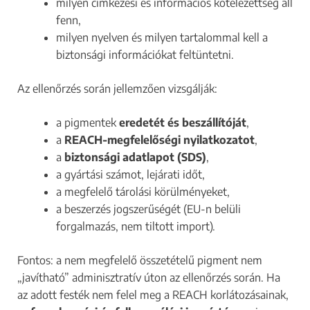
milyen címkézési és információs kötelezettség áll
fenn,
milyen nyelven és milyen tartalommal kell a
biztonsági információkat feltüntetni.
Az ellenőrzés során jellemzően vizsgálják:
a pigmentek
eredetét és beszállítóját
,
a
REACH-megfelelőségi nyilatkozatot
,
a
biztonsági adatlapot (SDS)
,
a gyártási számot, lejárati időt,
a megfelelő tárolási körülményeket,
a beszerzés jogszerűségét (EU-n belüli
forgalmazás, nem tiltott import).
Fontos: a nem megfelelő összetételű pigment nem
„javítható” adminisztratív úton az ellenőrzés során. Ha
az adott festék nem felel meg a REACH korlátozásainak,