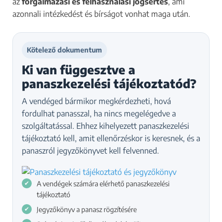
az
forgalmazási és felhasználási jogsértés
, ami
azonnali intézkedést és bírságot vonhat maga után.
Kötelező dokumentum
Ki van függesztve a
panaszkezelési tájékoztatód?
A vendéged bármikor megkérdezheti, hová
fordulhat panasszal, ha nincs megelégedve a
szolgáltatással. Ehhez kihelyezett panaszkezelési
tájékoztató kell, amit ellenőrzéskor is keresnek, és a
panaszról jegyzőkönyvet kell felvenned.
A vendégek számára elérhető panaszkezelési
tájékoztató
Jegyzőkönyv a panasz rögzítésére