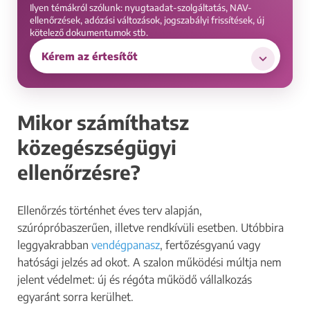
Ilyen témákról szólunk: nyugtaadat-szolgáltatás, NAV-
ellenőrzések, adózási változások, jogszabályi frissítések, új
kötelező dokumentumok stb.
Kérem az értesítőt
Mikor számíthatsz
közegészségügyi
ellenőrzésre?
Ellenőrzés történhet éves terv alapján,
szúrópróbaszerűen, illetve rendkívüli esetben. Utóbbira
leggyakrabban
vendégpanasz
, fertőzésgyanú vagy
hatósági jelzés ad okot. A szalon működési múltja nem
jelent védelmet: új és régóta működő vállalkozás
egyaránt sorra kerülhet.