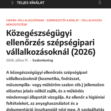
TELJES KÍNÁLAT
CIKKEK VÁLLALKOZÓKNAK
/
SZERKESZTŐI AJÁNLAT
/
VÁLLALKOZÁS
MŰKÖDTETÉSE
Közegészségügyi
ellenőrzés szépségipari
vállalkozásoknál (2026)
2026. július 17.
-
Szalontuning
A közegészségügyi ellenőrzés szépségipari
vállalkozásoknál (kozmetika, fodrászat,
műszempilla- vagy műköröm szalon stb.) jellemzően
előzetes jelzés nélkül zajlik, és a működés
mindennapi állapotát vizsgálja. Az ellenőr a higiéniai
feltételeket, az anyaghasználatot és a
dokumentáció összhangját nézi meg. A szolgáltatás