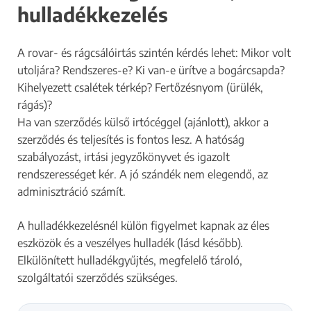
hulladékkezelés
A rovar- és rágcsálóirtás szintén kérdés lehet: Mikor volt
utoljára? Rendszeres-e? Ki van-e ürítve a bogárcsapda?
Kihelyezett csalétek térkép? Fertőzésnyom (ürülék,
rágás)?
Ha van szerződés külső irtócéggel (ajánlott), akkor a
szerződés és teljesítés is fontos lesz. A hatóság
szabályozást, irtási jegyzőkönyvet és igazolt
rendszerességet kér. A jó szándék nem elegendő, az
adminisztráció számít.
A hulladékkezelésnél külön figyelmet kapnak az éles
eszközök és a veszélyes hulladék (lásd később).
Elkülönített hulladékgyűjtés, megfelelő tároló,
szolgáltatói szerződés szükséges.