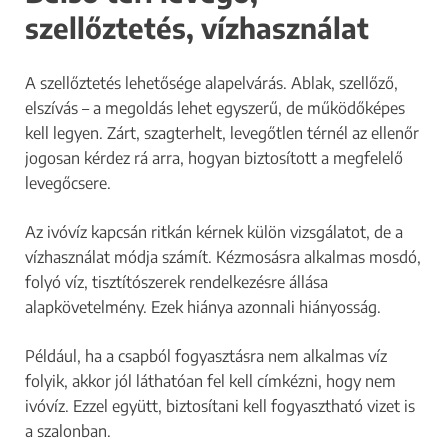
szellőztetés, vízhasználat
A szellőztetés lehetősége alapelvárás. Ablak, szellőző,
elszívás – a megoldás lehet egyszerű, de működőképes
kell legyen. Zárt, szagterhelt, levegőtlen térnél az ellenőr
jogosan kérdez rá arra, hogyan biztosított a megfelelő
levegőcsere.
Az ivóvíz kapcsán ritkán kérnek külön vizsgálatot, de a
vízhasználat módja számít. Kézmosásra alkalmas mosdó,
folyó víz, tisztítószerek rendelkezésre állása
alapkövetelmény. Ezek hiánya azonnali hiányosság.
Például, ha a csapból fogyasztásra nem alkalmas víz
folyik, akkor jól láthatóan fel kell címkézni, hogy nem
ivóvíz. Ezzel együtt, biztosítani kell fogyasztható vizet is
a szalonban.