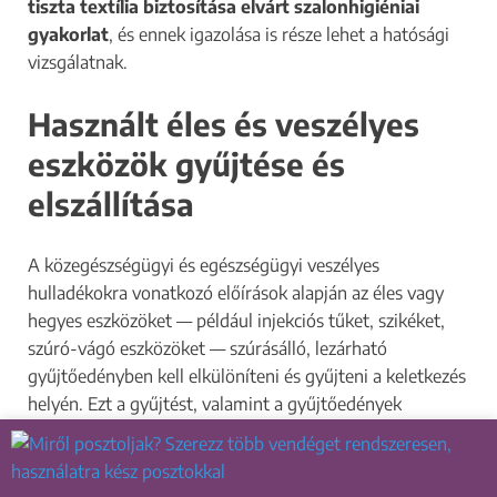
tiszta textília biztosítása elvárt szalonhigiéniai
gyakorlat
, és ennek igazolása is része lehet a hatósági
vizsgálatnak.
Használt éles és veszélyes
eszközök gyűjtése és
elszállítása
A közegészségügyi és egészségügyi veszélyes
hulladékokra vonatkozó előírások alapján az éles vagy
hegyes eszközöket — például injekciós tűket, szikéket,
szúró-vágó eszközöket — szúrásálló, lezárható
gyűjtőedényben kell elkülöníteni és gyűjteni a keletkezés
helyén. Ezt a gyűjtést, valamint a gyűjtőedények
megfelelőségét, jelölését a hatóság vizsgálja, és a
hulladék további kezeléséről, elszállításáról is
gondoskodni kell a vonatkozó jogszabályi és szakmai