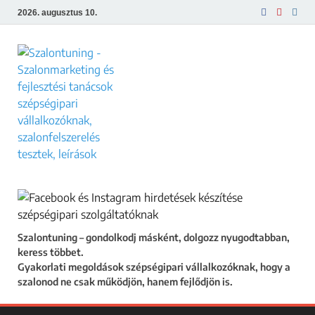
2026. augusztus 10.
Szalontuning
Gyakorlati megoldások szépségipari
vállalkozóknak, hogy a szalonod ne csak
működjön, hanem fejlődjön is.
Szalontuning – gondolkodj másként, dolgozz nyugodtabban,
keress többet.
Gyakorlati megoldások szépségipari vállalkozóknak, hogy a
szalonod ne csak működjön, hanem fejlődjön is.