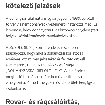
kötelező jelzések
A dohányzás tilalmát a magyar jogban a 1999. évi XLII.
törvény a nemdohányzók védelméről határozza meg. Ez
kimondja, hogy dohányozni tilos bizonyos helyeken (zárt
helyek, közintézmények, munkahelyek stb.).
A 39/2013. (II. 14.) Korm. rendelet részletesen
szabályozza, hogy ahol a dohányzási korlátozás
érvényes, ott milyen jelzéseket és feliratokat kell
alkalmazni: „TILOS A DOHÁNYZÁS” vagy
„DOHÁNYZÁSRA KIJELÖLT HELY”. A jelöléseket
megfelelő formában, méretben és betűtípussal kell
elhelyezni az érintett helyeken és közterületeken, így a
szalonban is.
Rovar- és rágcsálóirtás,