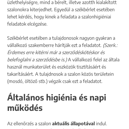
üzlethelyiségre, mind a bérelt, illetve azotth kialakított
szalonokra kiterjedhet. Egyedül a székbérlet esetében
lehet kérdés, hogy kinek a feladata a szalonhigiéniai
feladatok elcégzése.
Székbérlet esetében a tulajdonosok nagyon gyakran a
vállalkozó szakemberre hárítják ezt a feladatot.
(Szerk.:
Érdemes erre kitérni már a szerződéskötéskor és
belefoglalni a szerződésbe is.)
A vállalkozó felel az általa
használ munkaterület és eszközök tisztításáért és
takarításáért. A tulajdnosok a szalon közös területein
(mosdó, öltöző stb.) végzik csak ezt a feladatot.
Általános higiénia és napi
működés
Az ellenőrzés a szalon
aktuális állapotával
indul.