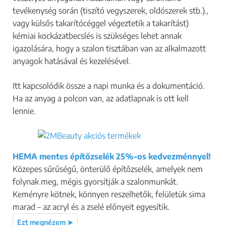
tevékenység során (tiszító vegyszerek, oldószerek stb.).,
vagy külsős takarítócéggel végeztetik a takarítást)
kémiai kockázatbecslés is szükséges lehet annak
igazolására, hogy a szalon tisztában van az alkalmazott
anyagok hatásával és kezelésével.
Itt kapcsolódik össze a napi munka és a dokumentáció.
Ha az anyag a polcon van, az adatlapnak is ott kell
lennie.
HEMA mentes építőzselék 25%-os kedvezménnyel!
Közepes sűrűségű, önterülő építőzselék, amelyek nem
folynak meg, mégis gyorsítják a szalonmunkát.
Keményre kötnek, könnyen reszelhetők, felületük sima
marad – az acryl és a zselé előnyeit egyesítik.
Ezt megnézem ➤