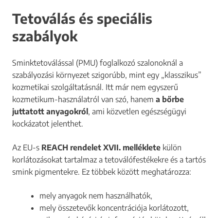
Tetoválás és speciális
szabályok
Sminktetoválással (PMU) foglalkozó szalonoknál a
szabályozási környezet szigorúbb, mint egy „klasszikus”
kozmetikai szolgáltatásnál. Itt már nem egyszerű
kozmetikum-használatról van szó, hanem
a bőrbe
juttatott anyagokról
, ami közvetlen egészségügyi
kockázatot jelenthet.
Az EU-s
REACH rendelet XVII. melléklete
külön
korlátozásokat tartalmaz a tetoválófestékekre és a tartós
smink pigmentekre. Ez többek között meghatározza:
mely anyagok nem használhatók,
mely összetevők koncentrációja korlátozott,