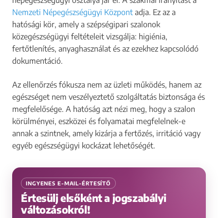
népegészségügyi osztálya jár el. A szakmai irányítást a
Nemzeti Népegészségügyi Központ
adja. Ez az a
hatósági kör, amely a szépségipari szalonok
közegészségügyi feltételeit vizsgálja: higiénia,
fertőtlenítés, anyaghasználat és az ezekhez kapcsolódó
dokumentáció.
Az ellenőrzés fókusza nem az üzleti működés, hanem az
egészséget nem veszélyeztető szolgáltatás biztonsága és
megfelelősége. A hatóság azt nézi meg, hogy a szalon
körülményei, eszközei és folyamatai megfelelnek-e
annak a szintnek, amely kizárja a fertőzés, irritáció vagy
egyéb egészségügyi kockázat lehetőségét.
INGYENES E-MAIL-ÉRTESÍTŐ
Értesülj elsőként a jogszabályi
változásokról!