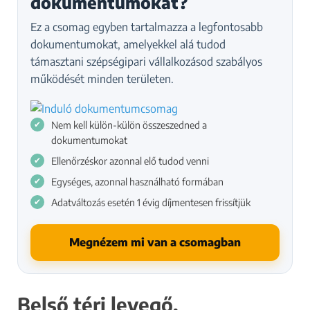
dokumentumokat?
Ez a csomag egyben tartalmazza a legfontosabb
dokumentumokat, amelyekkel alá tudod
támasztani szépségipari vállalkozásod szabályos
működését minden területen.
Nem kell külön-külön összeszedned a
dokumentumokat
Ellenőrzéskor azonnal elő tudod venni
Egységes, azonnal használható formában
Adatváltozás esetén 1 évig díjmentesen frissítjük
Megnézem mi van a csomagban
Belső téri levegő,