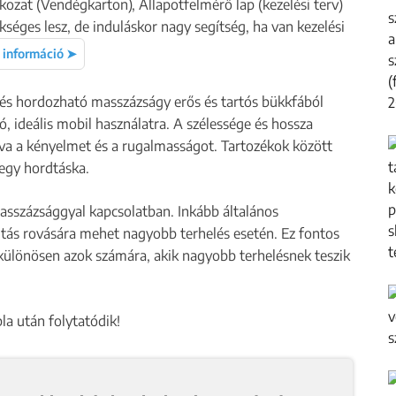
kozat (Vendégkarton), Állapotfelmérő lap (kezelési terv)
éges lesz, de induláskor nagy segítség, ha van kezelési
 információ ➤
és hordozható masszázságy erős és tartós bükkfából
, ideális mobil használatra. A szélessége és hossza
ítva a kényelmet és a rugalmasságot. Tartozékok között
 egy hordtáska.
masszázsággyal kapcsolatban. Inkább általános
itás rovására mehet nagyobb terhelés esetén. Ez fontos
különösen azok számára, akik nagyobb terhelésnek teszik
bla után folytatódik!