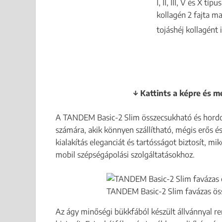
I, II, III, V és X t
kollagén 2 fajta ma
tojáshéj kollagént 
↓ Kattints a képre és m
A TANDEM Basic-2 Slim összecsukható és hordo
számára, akik könnyen szállítható, mégis erős 
kialakítás eleganciát és tartósságot biztosít, 
mobil szépségápolási szolgáltatásokhoz.
TANDEM Basic-2 Slim favázas ös
Az ágy minőségi bükkfából készült állvánnyal ren