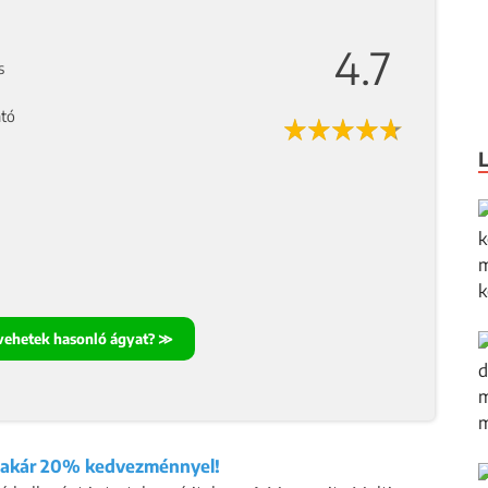
4.7
s
ató
vehetek hasonló ágyat? ≫
t akár 20% kedvezménnyel!