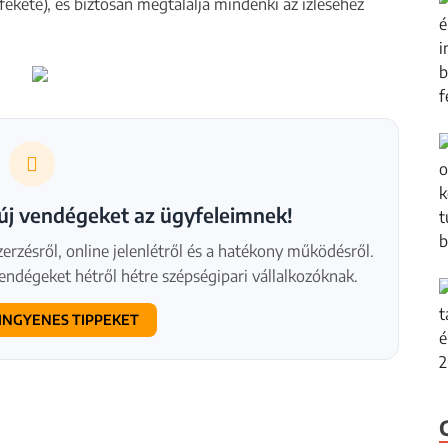
s fekete), és biztosan megtalálja mindenki az ízléséhez
 új vendégeket az ügyfeleimnek!
rzésről, online jelenlétről és a hatékony működésről.
 vendégeket hétről hétre szépségipari vállalkozóknak.
INGYENES TIPPEKET