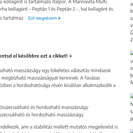
ípusú kollagént is tartalmazó italpor. A Mannavita Multi
rha kollagént – Peptán 1 és Peptán 2 -, hal kollagént és
is tartalmaz.
Ezt megnézem ➤
entsd el későbbre ezt a cikket! ↓
zható masszázságy egy tökéletes választás mindazok
és megbízható masszázságyat keresnek. A favázas
miközben a hordozhatósága révén kiválóan alkalmazkodik a
szecsukható és hordozható masszázságy
delkezik, ami a stabilitás mellett mutatós megjelenést is