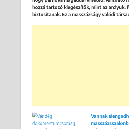
hogy bárhová magaddal viheted. Állítható m
hozzá tartozó kiegészítők, mint az arclyuk
biztosítanak. Ez a masszázságy valódi társa
Vannak elengedhe
masszázsszalon