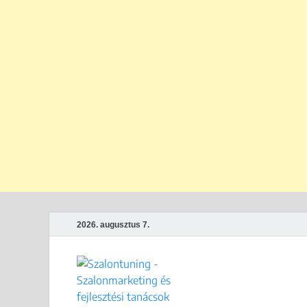
2026. augusztus 7.
Szalontun
Gyakorlati megoldások széps