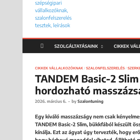
SZOLGÁLTATÁSAINK
CIKKEK VÁ
CIKKEK VÁLLALKOZÓKNAK
/
SZALONFELSZERELÉS
/
SZERK
TANDEM Basic-2 Slim 
hordozható masszázság
2026. március 6.
-
by
Szalontuning
Egy kiváló masszázságy nem csak kényelmes,
TANDEM Basic-2 Slim, bükkfából készült ö
kínálja. Ezt az ágyat úgy tervezték, hogy e