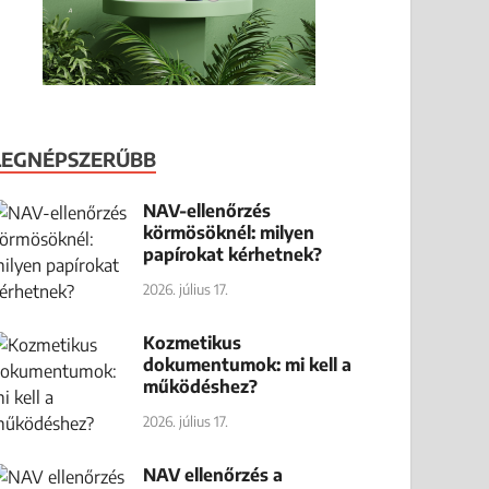
LEGNÉPSZERŰBB
NAV-ellenőrzés
körmösöknél: milyen
papírokat kérhetnek?
2026. július 17.
Kozmetikus
dokumentumok: mi kell a
működéshez?
2026. július 17.
NAV ellenőrzés a