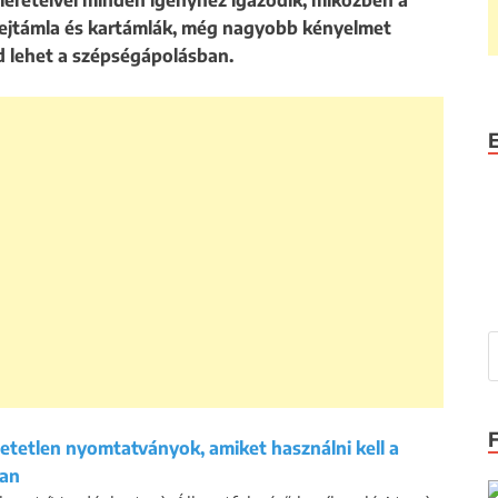
éreteivel minden igényhez igazodik, miközben a
, fejtámla és kartámlák, még nagyobb kényelmet
d lehet a szépségápolásban.
tetlen nyomtatványok, amiket használni kell a
ban