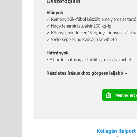
Összefoglaló
Előnyök
✓ Kemény bükkfából készült, amely erős és tartó
✓ Nagy teherbírású, akár 250 kg-ig
✓ Könnyű, mindössze 13 kg, így könnyen szállíth
✓ Szélessége és hosszúsága bővíthető
Hátrányok
×
A hordozhatóság a stabilitás rovására mehet
Részletes írásunkhoz görgess lejjebb ↓
Mennyiért 
Kollagén italpor