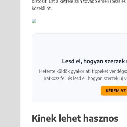
biztosít. Ezt a kétféle szín tovább emeli (bézs é
közelállót.
Lesd el, hogyan szerzek
Hetente küldök gyakorlati tippeket vendégsze
Iratkozz fel, és lesd el, hogyan szerzek új
KÉREM AZ 
Kinek lehet hasznos