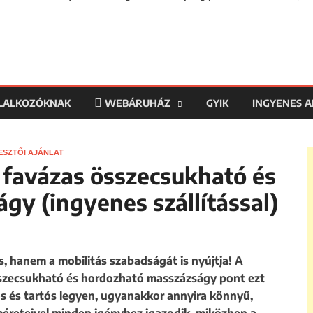
LLALKOZÓKNAK
WEBÁRUHÁZ
GYIK
INGYENES 
ESZTŐI AJÁNLAT
favázas összecsukható és
y (ingyenes szállítással)
 hanem a mobilitás szabadságát is nyújtja! A
sszecsukható és hordozható masszázságy pont ezt
rős és tartós legyen, ugyanakkor annyira könnyű,