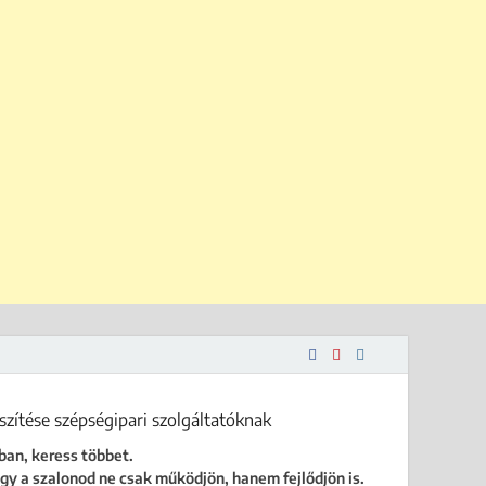
 is.
ban, keress többet.
gy a szalonod ne csak működjön, hanem fejlődjön is.