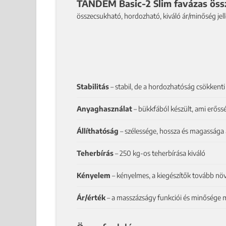
TANDEM Basic-2 Slim favázas öss
összecsukható, hordozható, kiváló ár/minőség je
Stabilitás
– stabil, de a hordozhatóság csökkenti a
Anyaghasználat
– bükkfából készült, ami erőssé
Állíthatóság
– szélessége, hossza és magassága á
Teherbírás
– 250 kg-os teherbírása kiváló
Kényelem
– kényelmes, a kiegészítők tovább növ
Ár/érték
– a masszázságy funkciói és minősége m