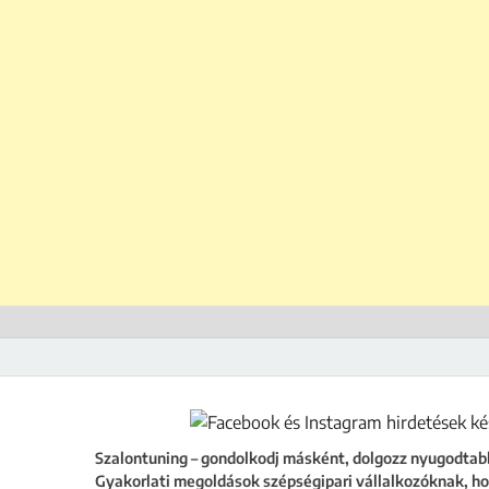
ing
égipari vállalkozóknak, hogy a szalonod ne csak működjön, hanem fejlődjön
Szalontuning – gondolkodj másként, dolgozz nyugodtab
Gyakorlati megoldások szépségipari vállalkozóknak, ho