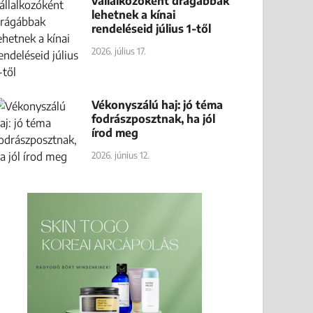
vállalkozóként drágábbak
lehetnek a kínai
rendeléseid július 1-től
2026. július 17.
Vékonyszálú haj: jó téma
fodrászposztnak, ha jól
írod meg
2026. június 12.