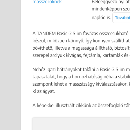
Beleeggyező nyilat
mindenképpen szüks
naplód is.
További
A TANDEM Basic-2 Slim favázas összecsukható 
készül, miközben könnyű, így könnyen szállítható
bővíthető, illetve a magassága állítható, biztos
szerepel arclyuk kivágás, fejtámla, kartámlák és
Nehéz igazi hátrányokat találni a Basic-2 Slim 
tapasztalat, hogy a hordozhatóság néha a stabil
szempont lehet a masszázságy kiválasztásakor, 
ki az ágyat.
A képekkel illusztrált cikkünk az összefoglaló tá