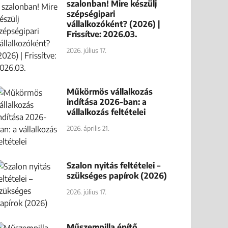
szalonban! Mire készülj
szépségipari
vállalkozóként? (2026) |
Frissítve: 2026.03.
2026. július 17.
Műkörmös vállalkozás
indítása 2026-ban: a
vállalkozás feltételei
2026. április 21.
Szalon nyitás feltételei –
szükséges papírok (2026)
2026. július 17.
Műszempilla építő