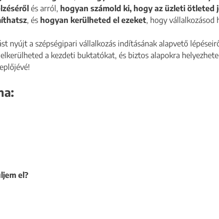
elzéséről
és arról,
hogyan számold ki, hogy az üzleti ötleted
íthatsz
, és
hogyan kerülheted el ezeket
, hogy vállalkozásod 
t nyújt a szépségipari vállalkozás indításának alapvető lépéseirő
el elkerülheted a kezdeti buktatókat, és biztos alapokra helyezhe
eplőjévé!
ma:
ljem el?