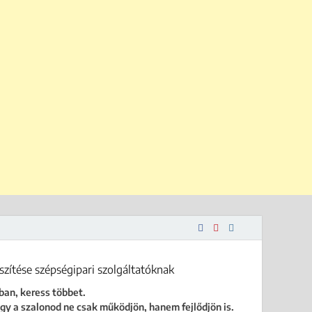
 is.
ban, keress többet.
gy a szalonod ne csak működjön, hanem fejlődjön is.