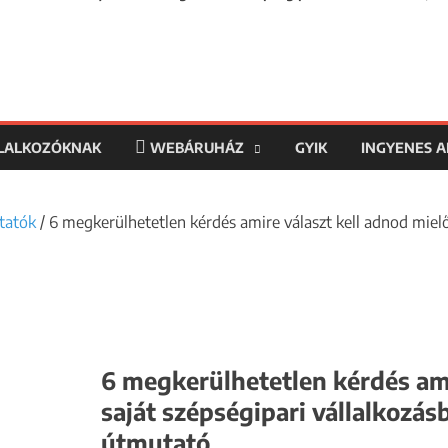
LLALKOZÓKNAK
WEBÁRUHÁZ
GYIK
INGYENES 
tatók
/ 6 megkerülhetetlen kérdés amire választ kell adnod mielőt
6 megkerülhetetlen kérdés ami
saját szépségipari vállalkozás
útmutató