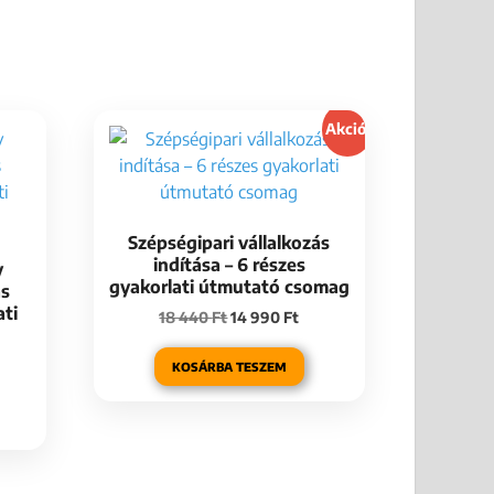
Akció!
Szépségipari vállalkozás
indítása – 6 részes
y
gyakorlati útmutató csomag
ás
ati
18 440
Ft
14 990
Ft
KOSÁRBA TESZEM