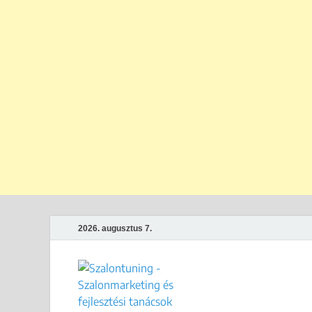
2026. augusztus 7.
Szalontun
Gyakorlati megoldások széps