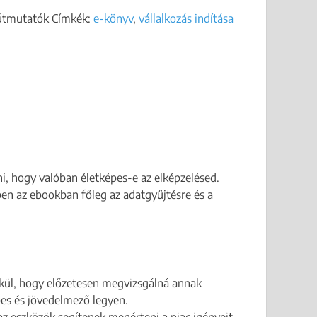
 útmutatók
Címkék:
e-könyv
,
vállalkozás indítása
ni, hogy valóban életképes-e az elképzelésed.
ben az ebookban főleg az adatgyűjtésre és a
élkül, hogy előzetesen megvizsgálná annak
épes és jövedelmező legyen.
az eszközök segítenek megérteni a piac igényeit,