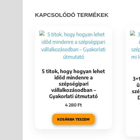
KAPCSOLÓDÓ TERMÉKEK
5 titok, hogy hogyan lehet
időd mindenre a
3+1
szépségipari
ü
vállalkozásodban –
szé
Gyakorlati útmutató
4 280
Ft
KOSÁRBA TESZEM