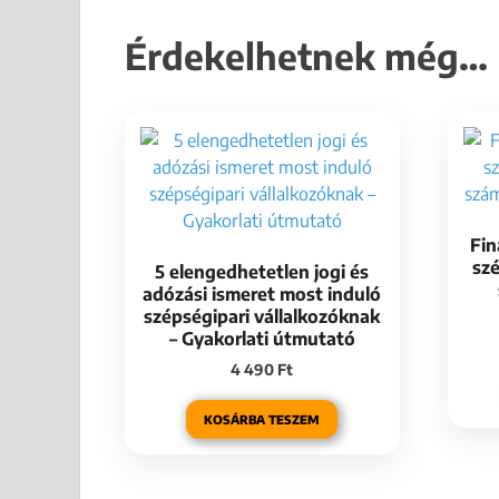
Érdekelhetnek még…
Fin
szé
5 elengedhetetlen jogi és
adózási ismeret most induló
szépségipari vállalkozóknak
– Gyakorlati útmutató
4 490
Ft
KOSÁRBA TESZEM