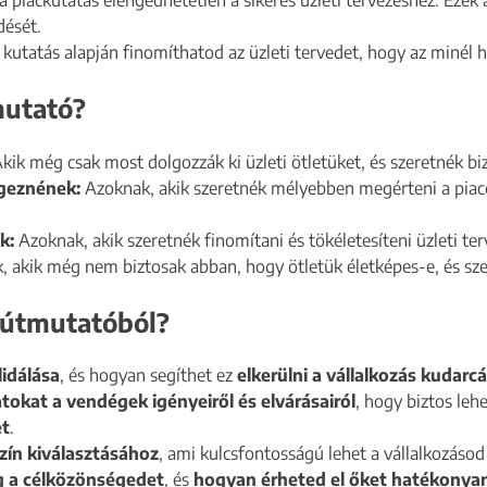
dését.
a kutatás alapján finomíthatod az üzleti tervedet, hogy az minél
mutató?
kik még csak most dolgozzák ki üzleti ötletüket, és szeretnék biz
égeznének:
Azoknak, akik szeretnék mélyebben megérteni a piacot
k:
Azoknak, akik szeretnék finomítani és tökéletesíteni üzleti terv
 akik még nem biztosak abban, hogy ötletük életképes-e, és szere
 útmutatóból?
lidálása
, és hogyan segíthet ez
elkerülni a vállalkozás kudarcá
okat a vendégek igényeiről és elvárásairól
, hogy biztos leh
et
.
zín kiválasztásához
, ami kulcsfontosságú lehet a vállalkozásod
 a célközönségedet
, és
hogyan érheted el őket hatékonya