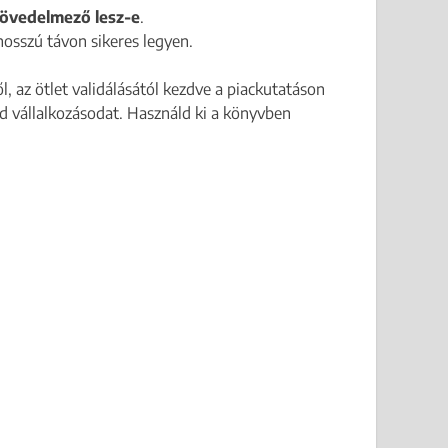
 jövedelmező lesz-e
.
hosszú távon sikeres legyen.
l, az ötlet validálásától kezdve a piackutatáson
ted vállalkozásodat. Használd ki a könyvben