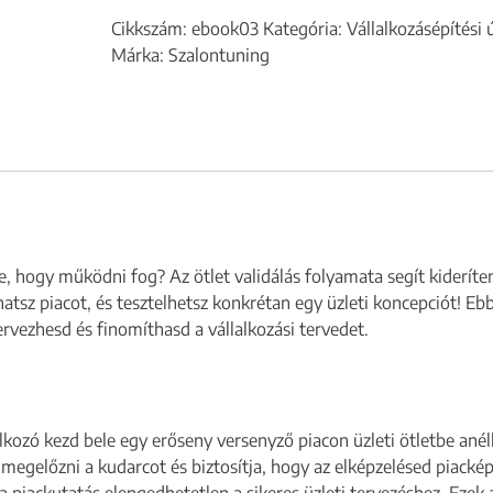
Cikkszám:
ebook03
Kategória:
Vállalkozásépítési
Márka:
Szalontuning
e, hogy működni fog? Az ötlet validálás folyamata segít kideríte
tsz piacot, és tesztelhetsz konkrétan egy üzleti koncepciót! Eb
rvezhesd és finomíthasd a vállalkozási tervedet.
lkozó kezd bele egy erőseny versenyző piacon üzleti ötletbe an
t megelőzni a kudarcot és biztosítja, hogy az elképzelésed piack
a piackutatás elengedhetetlen a sikeres üzleti tervezéshez. Ezek 