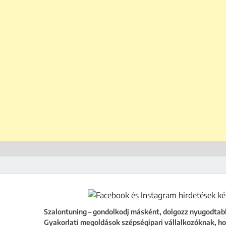
ing
égipari vállalkozóknak, hogy a szalonod ne csak működjön, hanem fejlődjön
Szalontuning – gondolkodj másként, dolgozz nyugodtab
Gyakorlati megoldások szépségipari vállalkozóknak, ho