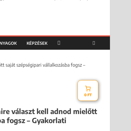
ANYAGOK
KÉPZÉSEK
t saját szépségipari vállalkozásba fogsz –
0 FT
re választ kell adnod mielőtt
ba fogsz – Gyakorlati