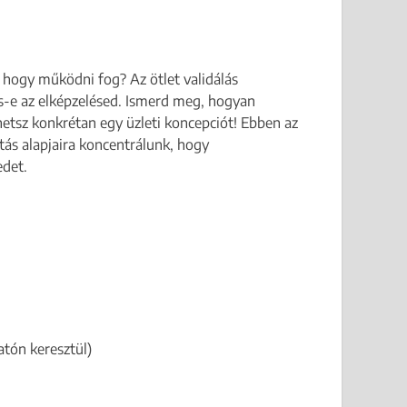
 hogy működni fog? Az ötlet validálás
es-e az elképzelésed. Ismerd meg, hogyan
lhetsz konkrétan egy üzleti koncepciót! Ebben az
tás alapjaira koncentrálunk, hogy
edet.
atón keresztül)