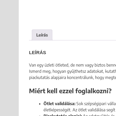
Leírás
LEÍRÁS
Van egy üzleti ötleted, de nem vagy biztos benn
Ismerd meg, hogyan gyűjthetsz adatokat, kutatha
piackutatás alapjaira koncentrálunk, hogy megte
Miért kell ezzel foglalkozni?
Ötlet validálása:
Sok szépségipari válla
életképességét. Az ötlet validálása segí
Piackutatás alapjai:
Az adatgyűjtés és 