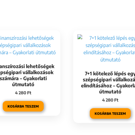
anszírozási lehetőségek
pségipari vállalkozások
7+1 kötelező lépés eg
számára – Gyakorlati
szépségipari vállalkoz
útmutató
elindításához – Gyakorl
útmutató
4 280
Ft
4 280
Ft
KOSÁRBA TESZEM
KOSÁRBA TESZEM