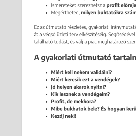
Ismereteket szerezhetsz a
profit előrej
Megértheted,
milyen buktatókra szám
Ez az útmutató részletes, gyakorlati iránymutatás
át a végső üzleti terv elkészítéséig. Segítségév
található tudást, és válj a piac meghatározó szer
A gyakorlati útmutató tartal
Miért kell nekem validálni?
Miért keresik ezt a vendégek?
Jó helyen akarok nyitni?
Kik lesznek a vendégeim?
Profit, de mekkora?
Mibe bukhatok bele? És hogyan kerü
Kezdj neki!