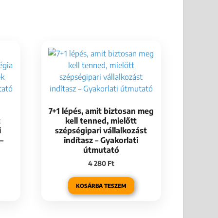
7+1 lépés, amit biztosan meg
t
kell tenned, mielőtt
i
szépségipari vállalkozást
–
indítasz – Gyakorlati
útmutató
4 280
Ft
KOSÁRBA TESZEM