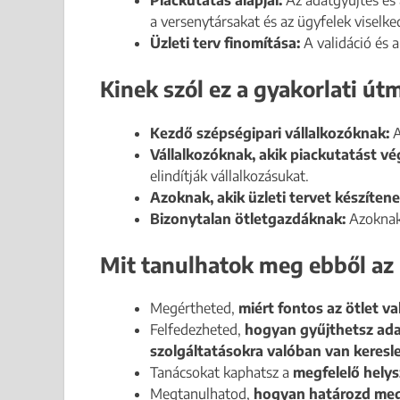
a versenytársakat és az ügyfelek viselke
Üzleti terv finomítása:
A validáció és 
Kinek szól ez a gyakorlati út
Kezdő szépségipari vállalkozóknak:
A
Vállalkozóknak, akik piackutatást v
elindítják vállalkozásukat.
Azoknak, akik üzleti tervet készítene
Bizonytalan ötletgazdáknak:
Azoknak,
Mit tanulhatok meg ebből az
Megértheted,
miért fontos az ötlet va
Felfedezheted,
hogyan gyűjthetsz adat
szolgáltatásokra valóban van keresl
Tanácsokat kaphatsz a
megfelelő helys
Megtanulhatod,
hogyan határozd meg