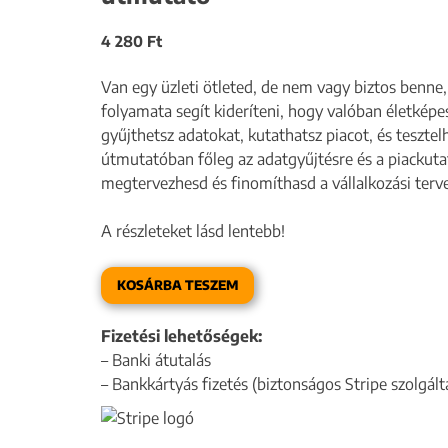
4 280
Ft
Van egy üzleti ötleted, de nem vagy biztos benne,
folyamata segít kideríteni, hogy valóban életkép
gyűjthetsz adatokat, kutathatsz piacot, és teszte
útmutatóban főleg az adatgyűjtésre és a piackuta
megtervezhesd és finomíthasd a vállalkozási terv
A részleteket lásd lentebb!
KOSÁRBA TESZEM
Fizetési lehetőségek:
– Banki átutalás
– Bankkártyás fizetés (biztonságos Stripe szolgált