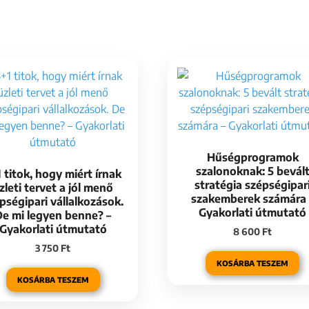
Hűségprogramok
szalonoknak: 5 bevál
 titok, hogy miért írnak
stratégia szépségipar
zleti tervet a jól menő
szakemberek számára 
pségipari vállalkozások.
Gyakorlati útmutató
De mi legyen benne? –
Gyakorlati útmutató
8 600
Ft
3 750
Ft
KOSÁRBA TESZEM
KOSÁRBA TESZEM