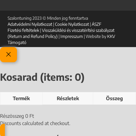
Szalontuning 2023 © Minden jog fenntartva
Adatvédelmi Nyilatkozat
|
Cookie Nyilatkozat
|
ÁSZF
Fizetési feltételek
|
Visszaküldési és visszatérítési szabályzat
(Return and Refund Policy)
|
Impresszum
| Website by
KKV
Támogató
Kosarad
(items: 0)
Termék
Részletek
Összeg
Részösszeg
0 Ft
Discounts calculated at checkout.