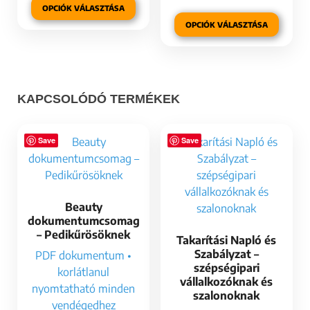
OPCIÓK VÁLASZTÁSA
OPCIÓK VÁLASZTÁSA
KAPCSOLÓDÓ TERMÉKEK
Save
Save
Beauty
dokumentumcsomag
– Pedikűrösöknek
Takarítási Napló és
Szabályzat –
PDF dokumentum •
szépségipari
korlátlanul
vállalkozóknak és
nyomtatható minden
szalonoknak
vendégedhez