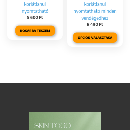
korlátlanul
korlátlanul
nyomtatható
nyomtatható minden
5 600
Ft
vendégedhez
8 490
Ft
KOSÁRBA TESZEM
OPCIÓK VÁLASZTÁSA