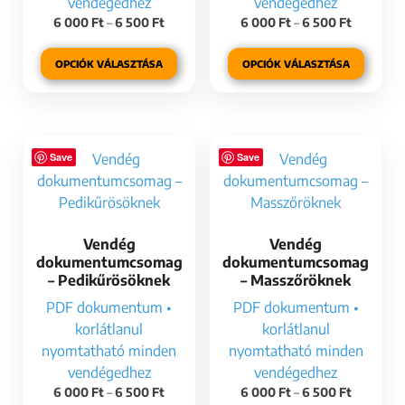
vendégedhez
vendégedhez
6 000
Ft
–
6 500
Ft
6 000
Ft
–
6 500
Ft
OPCIÓK VÁLASZTÁSA
OPCIÓK VÁLASZTÁSA
Save
Save
Vendég
Vendég
dokumentumcsomag
dokumentumcsomag
– Pedikűrösöknek
– Masszőröknek
PDF dokumentum •
PDF dokumentum •
korlátlanul
korlátlanul
nyomtatható minden
nyomtatható minden
vendégedhez
vendégedhez
6 000
Ft
–
6 500
Ft
6 000
Ft
–
6 500
Ft