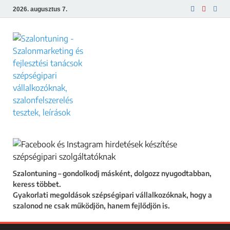
2026. augusztus 7.
Szalontuning
Gyakorlati megoldások szépségipari
vállalkozóknak, hogy a szalonod ne csak
működjön, hanem fejlődjön is.
Szalontuning – gondolkodj másként, dolgozz nyugodtabban,
keress többet.
Gyakorlati megoldások szépségipari vállalkozóknak, hogy a
szalonod ne csak működjön, hanem fejlődjön is.