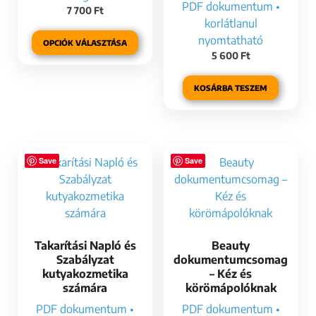
PDF dokumentum •
7 700
Ft
korlátlanul
nyomtatható
OPCIÓK VÁLASZTÁSA
5 600
Ft
KOSÁRBA TESZEM
Save
Save
Takarítási Napló és
Beauty
Szabályzat
dokumentumcsomag
kutyakozmetika
– Kéz és
számára
körömápolóknak
PDF dokumentum •
PDF dokumentum •