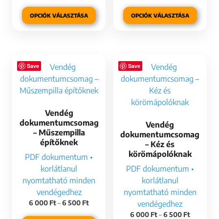
OPCIÓK VÁLASZTÁSA
OPCIÓK VÁLASZTÁSA
Save
Save
Vendég
dokumentumcsomag
Vendég
– Műszempilla
dokumentumcsomag
építőknek
– Kéz és
körömápolóknak
PDF dokumentum •
korlátlanul
PDF dokumentum •
nyomtatható minden
korlátlanul
vendégedhez
nyomtatható minden
6 000
Ft
–
6 500
Ft
vendégedhez
6 000
Ft
–
6 500
Ft