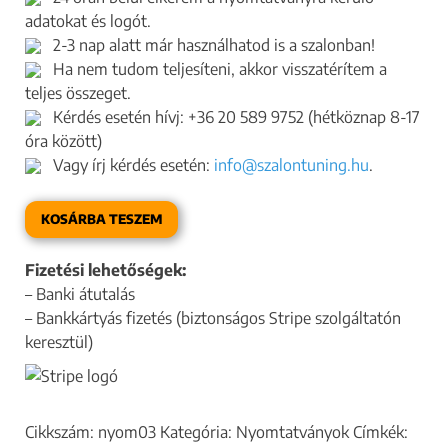
adatokat és logót.
2-3 nap alatt már használhatod is a szalonban!
Ha nem tudom teljesíteni, akkor visszatérítem a
teljes összeget.
Kérdés esetén hívj: +36 20 589 9752 (hétköznap 8-17
óra között)
Vagy írj kérdés esetén:
info@szalontuning.hu
.
KOSÁRBA TESZEM
Fizetési lehetőségek:
– Banki átutalás
– Bankkártyás fizetés (biztonságos Stripe szolgáltatón
keresztül)
Cikkszám:
nyom03
Kategória:
Nyomtatványok
Címkék: