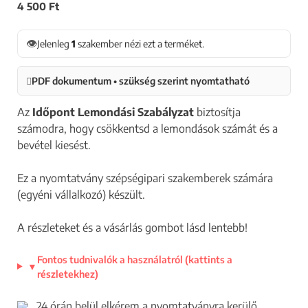
4 500
Ft
👁
Jelenleg
1
szakember nézi ezt a terméket.
PDF dokumentum • szükség szerint nyomtatható
Az
Időpont Lemondási Szabályzat
biztosítja
számodra, hogy csökkentsd a lemondások számát és a
bevétel kiesést.
Ez a nyomtatvány szépségipari szakemberek számára
(egyéni vállalkozó) készült.
A részleteket és a vásárlás gombot lásd lentebb!
Fontos tudnivalók a használatról (kattints a
▼
részletekhez)
24 órán belül elkérem a nyomtatványra kerülő