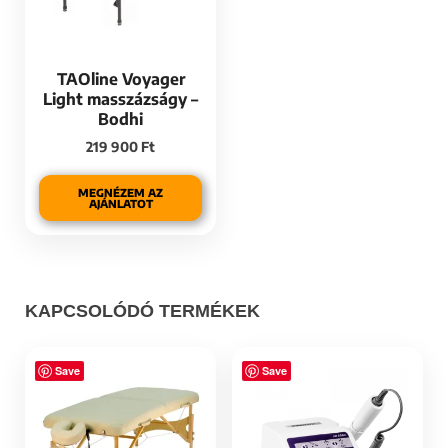
TAOline Voyager
Light masszázságy –
Bodhi
219 900
Ft
MEGNÉZEM AZ
AJÁNLATOT
KAPCSOLÓDÓ TERMÉKEK
Save
Save