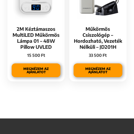
2M Kéztámaszos
Műkörmös
MultiLED Műkörmös
Csiszológép –
Lámpa 01 – 48W
Hordozható, Vezeték
Pillow UVLED
Nélküli – JD201H
15 500
Ft
33 500
Ft
MEGNÉZEM AZ
MEGNÉZEM AZ
AJÁNLATOT
AJÁNLATOT