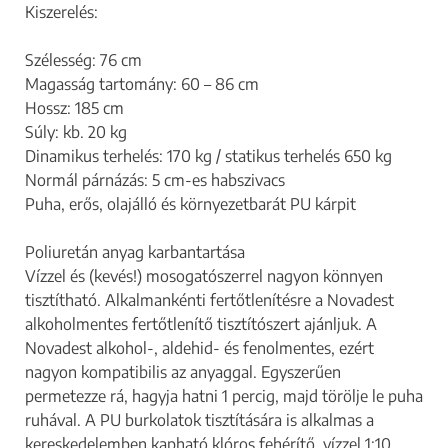
Kiszerelés:
Szélesség: 76 cm
Magasság tartomány: 60 – 86 cm
Hossz: 185 cm
Súly: kb. 20 kg
Dinamikus terhelés: 170 kg / statikus terhelés 650 kg
Normál párnázás: 5 cm-es habszivacs
Puha, erős, olajálló és környezetbarát PU kárpit
Poliuretán anyag karbantartása
Vízzel és (kevés!) mosogatószerrel nagyon könnyen
tisztítható. Alkalmankénti fertőtlenítésre a Novadest
alkoholmentes fertőtlenítő tisztítószert ajánljuk. A
Novadest alkohol-, aldehid- és fenolmentes, ezért
nagyon kompatibilis az anyaggal. Egyszerűen
permetezze rá, hagyja hatni 1 percig, majd törölje le puha
ruhával. A PU burkolatok tisztítására is alkalmas a
kereskedelemben kapható klóros fehérítő, vízzel 1:10