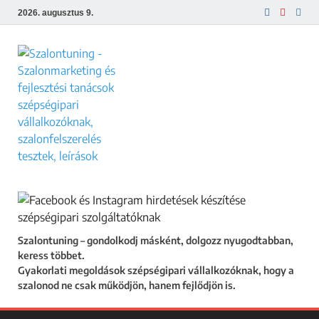
2026. augusztus 9.
Szalontuning
Gyakorlati megoldások szépségipari
vállalkozóknak, hogy a szalonod ne csak
működjön, hanem fejlődjön is.
Szalontuning – gondolkodj másként, dolgozz nyugodtabban,
keress többet.
Gyakorlati megoldások szépségipari vállalkozóknak, hogy a
szalonod ne csak működjön, hanem fejlődjön is.