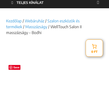
TELJES KÍNÁLAT
Kezdőlap
/
Webáruház
/
Szalon eszközök és
termékek
/
Masszázságy
/ WellTouch Salon II
masszázságy – Bodhi
0 FT
Save