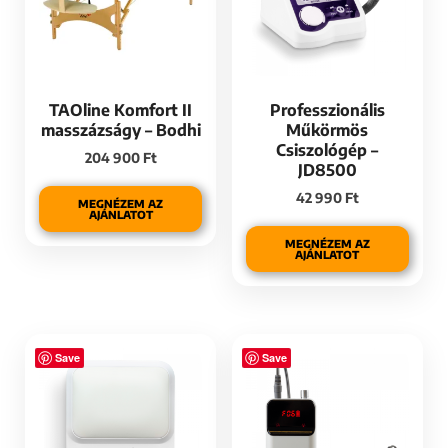
TAOline Komfort II
Professzionális
masszázságy – Bodhi
Műkörmös
Csiszológép –
204 900
Ft
JD8500
42 990
Ft
MEGNÉZEM AZ
AJÁNLATOT
MEGNÉZEM AZ
AJÁNLATOT
Save
Save