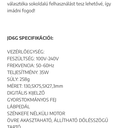
választéka sokoldalú felhasználást tesz lehetővé, így
imádni fogod!
JD6G SPECIFIKÁCIÓI:
VEZÉRLŐEGYSÉG:
FESZÜLTSÉG: 100V-240V
FREKVENCIA: 50-60Hz
TELJESÍTMÉNY: 35W
SÚLY: 258g
MÉRET: 130,5X75,5X27,3mm
DIGITÁLIS KIJELZŐ
GYORSTOKMÁNYOS FEJ
LÁBPEDÁL
SZÉNKEFE NÉLKÜLI MOTOR
ÖVRE AKASZTAHATÓ, ÁLLÍTHATÓ DŐLÉSSZÖGŰ
TARTÓ