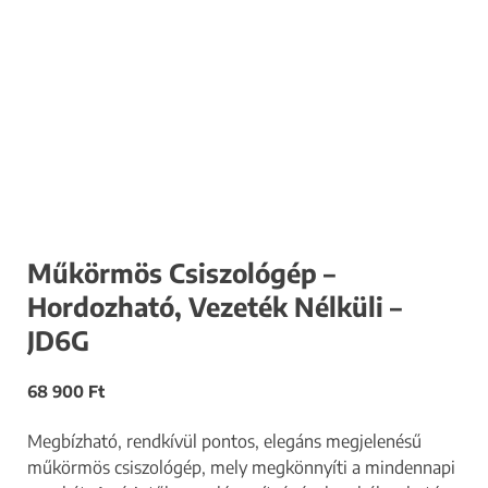
Műkörmös Csiszológép –
Hordozható, Vezeték Nélküli –
JD6G
68 900
Ft
Megbízható, rendkívül pontos, elegáns megjelenésű
műkörmös csiszológép, mely megkönnyíti a mindennapi