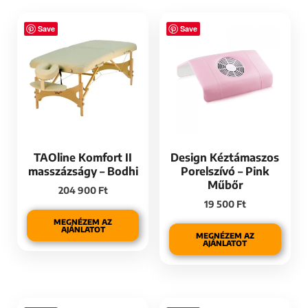
Save
Save
TAOline Komfort II
Design Kéztámaszos
masszázságy – Bodhi
Porelszívó – Pink
Műbőr
204 900
Ft
19 500
Ft
MEGNÉZEM AZ
AJÁNLATOT
MEGNÉZEM AZ
AJÁNLATOT