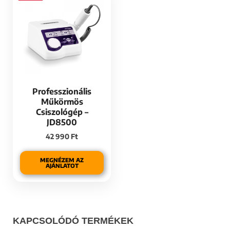
Professzionális
Műkörmös
Csiszológép –
JD8500
42 990
Ft
MEGNÉZEM AZ
AJÁNLATOT
KAPCSOLÓDÓ TERMÉKEK