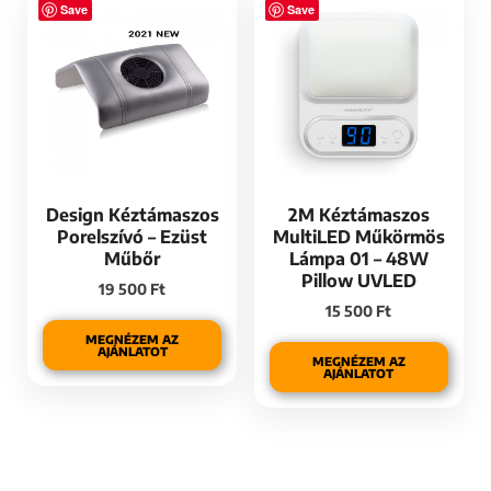
Save
Save
Design Kéztámaszos
2M Kéztámaszos
Porelszívó – Ezüst
MultiLED Műkörmös
Műbőr
Lámpa 01 – 48W
Pillow UVLED
19 500
Ft
15 500
Ft
MEGNÉZEM AZ
AJÁNLATOT
MEGNÉZEM AZ
AJÁNLATOT