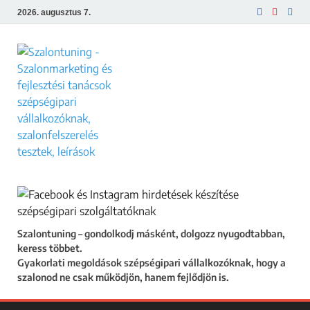
2026. augusztus 7.
Szalontuning
Gyakorlati megoldások szépségipari
vállalkozóknak, hogy a szalonod ne csak
működjön, hanem fejlődjön is.
Szalontuning – gondolkodj másként, dolgozz nyugodtabban,
keress többet.
Gyakorlati megoldások szépségipari vállalkozóknak, hogy a
szalonod ne csak működjön, hanem fejlődjön is.