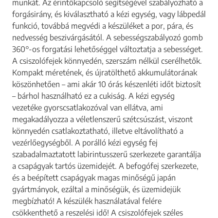
munkát. Az érintőkapcsoló segítségével szabályozható a
forgásirány, és kiválasztható a kézi egység, vagy lábpedál
funkció, továbbá megvédi a készüléket a por, pára, és
nedvesség beszivárgásától. A sebességszabályozó gomb
360°-os forgatási lehetőséggel változtatja a sebességet.
A csiszolófejek könnyedén, szerszám nélkül cserélhetők.
Kompakt méretének, és újratölthető akkumulátorának
köszönhetően – ami akár 10 órás készenléti időt biztosít
– bárhol használható ez a cukiság. A kézi egység
vezetéke gyorscsatlakozóval van ellátva, ami
megakadályozza a véletlenszerű szétcsúszást, viszont
könnyedén csatlakoztatható, illetve eltávolítható a
vezérlőegységből. A porálló kézi egység fej
szabadalmaztatott labirintusszerű szerkezete garantálja
a csapágyak tartós üzemidejét. A befogófej szerkezete,
és a beépített csapágyak magas minőségű japán
gyártmányok, ezáltal a minőségük, és üzemidejük
megbízható! A készülék használatával felére
csökkenthető a reszelési idő! A csiszolófejek széles