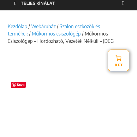
TELJES KÍNÁLAT
Kezdőlap
/
Webáruház
/
Szalon eszközök és
termékek
/
Műkörmös csiszológép
/ Műkörmös
Csiszológép – Hordozható, Vezeték Nélküli – JD6G
0 FT
Save