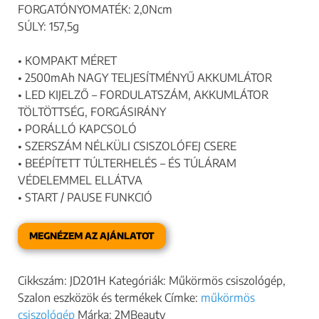
FORGATÓNYOMATÉK: 2,0Ncm
SÚLY: 157,5g
• KOMPAKT MÉRET
• 2500mAh NAGY TELJESÍTMÉNYŰ AKKUMLÁTOR
• LED KIJELZŐ – FORDULATSZÁM, AKKUMLÁTOR
TÖLTÖTTSÉG, FORGÁSIRÁNY
• PORÁLLÓ KAPCSOLÓ
• SZERSZÁM NÉLKÜLI CSISZOLÓFEJ CSERE
• BEÉPÍTETT TÚLTERHELÉS – ÉS TÚLÁRAM
VÉDELEMMEL ELLÁTVA
• START / PAUSE FUNKCIÓ
MEGNÉZEM AZ AJÁNLATOT
Cikkszám:
JD201H
Kategóriák:
Műkörmös csiszológép
,
Szalon eszközök és termékek
Címke:
műkörmös
csiszológép
Márka:
2MBeauty