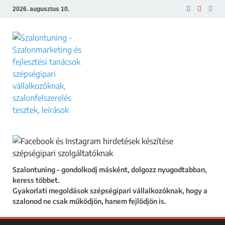
2026. augusztus 10.
Szalontuning
Gyakorlati megoldások szépségipari
vállalkozóknak, hogy a szalonod ne csak
működjön, hanem fejlődjön is.
Szalontuning – gondolkodj másként, dolgozz nyugodtabban,
keress többet.
Gyakorlati megoldások szépségipari vállalkozóknak, hogy a
szalonod ne csak működjön, hanem fejlődjön is.