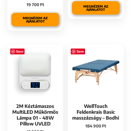
19 700
Ft
MEGNÉZEM AZ
AJÁNLATOT
MEGNÉZEM AZ
AJÁNLATOT
Save
Save
2M Kéztámaszos
WellTouch
MultiLED Műkörmös
Feldenkrais Basic
Lámpa 01 – 48W
masszázságy – Bodhi
Pillow UVLED
184 900
Ft