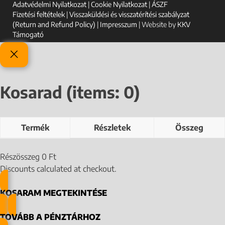
Adatvédelmi Nyilatkozat
|
Cookie Nyilatkozat
|
ÁSZF
Fizetési feltételek
|
Visszaküldési és visszatérítési szabályzat
(Return and Refund Policy)
|
Impresszum
| Website by
KKV
Támogató
Kosarad
(items: 0)
Termék
Részletek
Összeg
Részösszeg
0 Ft
Discounts calculated at checkout.
KOSARAM MEGTEKINTÉSE
TOVÁBB A PÉNZTÁRHOZ