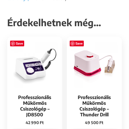
Érdekelhetnek még…
Save
Save
Professzionális
Professzionális
Műkörmös
Műkörmös
Csiszológép –
Csiszológép –
JD8500
Thunder Drill
42 990
Ft
49 500
Ft