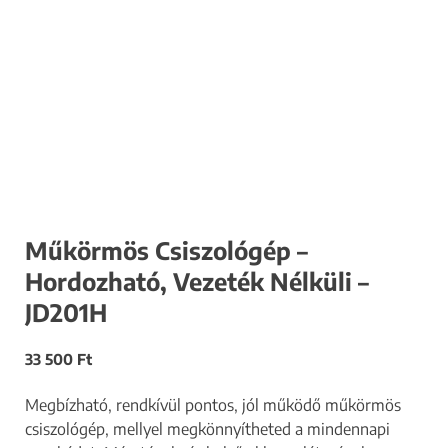
Műkörmös Csiszológép –
Hordozható, Vezeték Nélküli –
JD201H
33 500
Ft
Megbízható, rendkívül pontos, jól működő műkörmös
csiszológép, mellyel megkönnyítheted a mindennapi