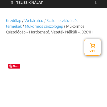
TELJES KÍNÁLAT
Kezdőlap
/
Webáruház
/
Szalon eszközök és
termékek
/
Műkörmös csiszológép
/ Műkörmös
Csiszológép – Hordozható, Vezeték Nélküli – JD201H
0 FT
Save