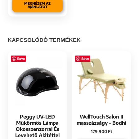
MEGNÉZEM AZ
AJÁNLATOT
KAPCSOLÓDÓ TERMÉKEK
Save
Save
Peggy UV-LED
WellTouch Salon II
Műkörmös Lámpa
masszázságy – Bodhi
Okosszenzorral És
179 900
Ft
Levehető Alátéttel