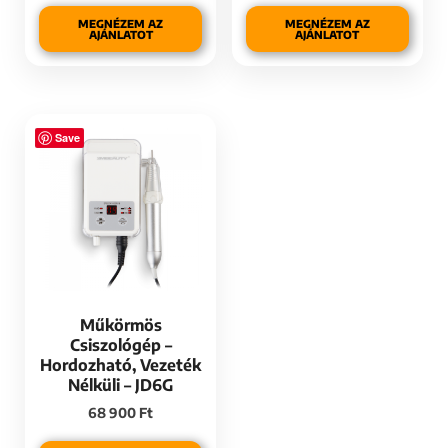
MEGNÉZEM AZ
MEGNÉZEM AZ
AJÁNLATOT
AJÁNLATOT
Save
Műkörmös
Csiszológép –
Hordozható, Vezeték
Nélküli – JD6G
68 900
Ft