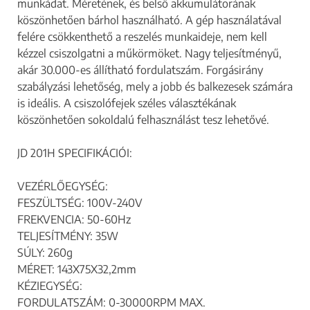
munkádat. Méretének, és belső akkumulátorának
köszönhetően bárhol használható. A gép használatával
felére csökkenthető a reszelés munkaideje, nem kell
kézzel csiszolgatni a műkörmöket. Nagy teljesítményű,
akár 30.000-es állítható fordulatszám. Forgásirány
szabályzási lehetőség, mely a jobb és balkezesek számára
is ideális. A csiszolófejek széles választékának
köszönhetően sokoldalú felhasználást tesz lehetővé.
JD 201H SPECIFIKÁCIÓI:
VEZÉRLŐEGYSÉG:
FESZÜLTSÉG: 100V-240V
FREKVENCIA: 50-60Hz
TELJESÍTMÉNY: 35W
SÚLY: 260g
MÉRET: 143X75X32,2mm
KÉZIEGYSÉG:
FORDULATSZÁM: 0-30000RPM MAX.