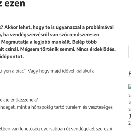
z ezen
? Akkor lehet, hogy te is ugyanazzal a problémával
ó, ha vendégszerzésről van szó: rendszeresen
 Megmutatja a legjobb munkáit. Belép több
it csinál. Mégsem történik semmi. Nincs érdeklődés.
időpontot.
ilyen a piac”. Vagy hogy majd idővel kialakul a
ek jelentkezzenek?
ndéget, mint a hónapokig tartó türelem és veszteséges
etben van lehetőség gyorsabban új vendégeket szerezni.