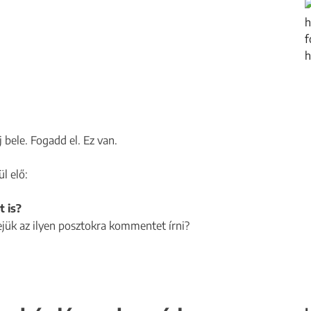
bele. Fogadd el. Ez van.
l elő:
 is?
ejük az ilyen posztokra kommentet írni?