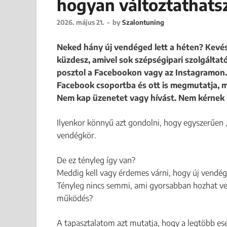
hogyan változtathats
2026. május 21.
-
by
Szalontuning
Neked hány új vendéged lett a héten? Kevés
küzdesz, amivel sok szépségipari szolgáltat
posztol a Facebookon vagy az Instagramon.
Facebook csoportba és ott is megmutatja, m
Nem kap üzenetet vagy hívást. Nem kérnek 
Ilyenkor könnyű azt gondolni, hogy egyszerűen „
vendégkör.
De ez tényleg így van?
Meddig kell vagy érdemes várni, hogy új vendég
Tényleg nincs semmi, ami gyorsabban hozhat ve
működés?
A tapasztalatom azt mutatja, hogy a legtöbb es