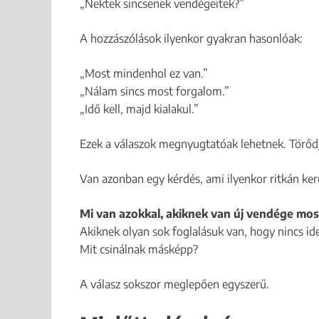
„Nektek sincsenek vendégeitek?”
A hozzászólások ilyenkor gyakran hasonlóak:
„Most mindenhol ez van.”
„Nálam sincs most forgalom.”
„Idő kell, majd kialakul.”
Ezek a válaszok megnyugtatóak lehetnek. Törődj 
Van azonban egy kérdés, ami ilyenkor ritkán kerü
Mi van azokkal, akiknek van új vendége most
Akiknek olyan sok foglalásuk van, hogy nincs id
Mit csinálnak másképp?
A válasz sokszor meglepően egyszerű.