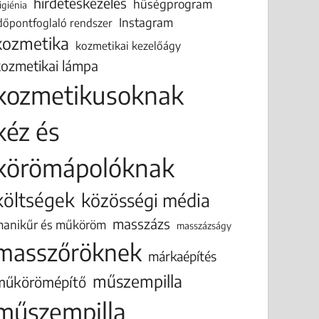
hirdetéskezelés
hűségprogram
igiénia
Instagram
dőpontfoglaló rendszer
kozmetika
kozmetikai kezelőágy
kozmetikai lámpa
kozmetikusoknak
kéz és
körömápolóknak
költségek
közösségi média
masszázs
anikűr és műköröm
masszázságy
masszőröknek
márkaépítés
műszempilla
műkörömépítő
műszempilla