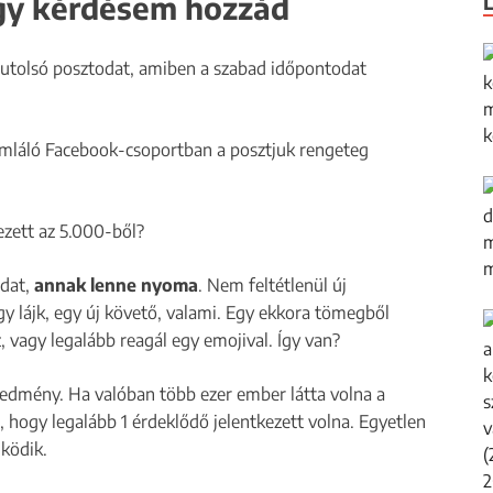
egy kérdésem hozzád
gutolsó posztodat, amiben a szabad időpontodat
zámláló Facebook-csoportban a posztjuk rengeteg
ezett az 5.000-ből?
odat,
annak lenne nyoma
. Nem feltétlenül új
gy lájk, egy új követő, valami. Egy ekkora tömegből
, vagy legalább reagál egy emojival. Így van?
eredmény. Ha valóban több ezer ember látta volna a
, hogy legalább 1 érdeklődő jelentkezett volna. Egyetlen
űködik.