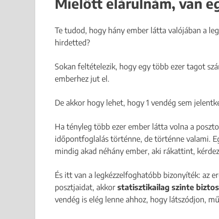
Mielőtt elárulnám, van 
Te tudod, hogy hány ember látta valójában a le
hirdetted?
Sokan feltételezik, hogy egy több ezer tagot s
emberhez jut el.
De akkor hogy lehet, hogy 1 vendég sem jelentk
Ha tényleg több ezer ember látta volna a poszt
időpontfoglalás történne, de történne valami. E
mindig akad néhány ember, aki rákattint, kérdez
És itt van a legkézzelfoghatóbb bizonyíték: az 
posztjaidat, akkor
statisztikailag szinte biztos
vendég is elég lenne ahhoz, hogy látszódjon, m