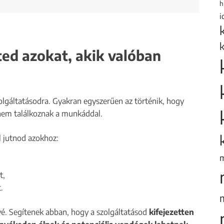
h
i
ted azokat, akik valóban
olgáltatásodra. Gyakran egyszerűen az történik, hogy
 nem találkoznak a munkáddal.
l jutnod azokhoz:
m
t,
.
ővé. Segítenek abban, hogy a szolgáltatásod
kifejezetten