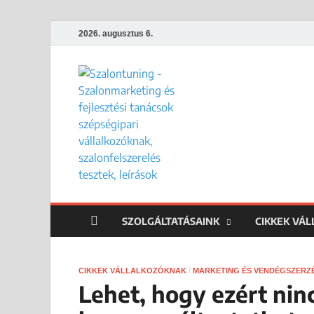
2026. augusztus 6.
Szalontun
Gyakorlati megoldások széps
SZOLGÁLTATÁSAINK
CIKKEK VÁ
CIKKEK VÁLLALKOZÓKNAK
/
MARKETING ÉS VENDÉGSZERZ
Lehet, hogy ezért nin