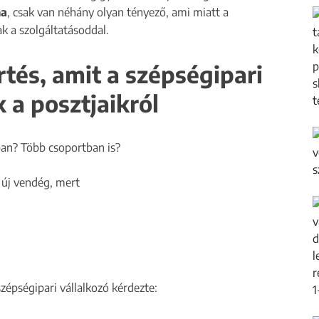
ma
, csak van néhány olyan tényező, ami miatt a
k a szolgáltatásoddal.
rtés, amit a szépségipari
 a posztjaikról
ban? Több csoportban is?
 új vendég, mert
szépségipari vállalkozó kérdezte: