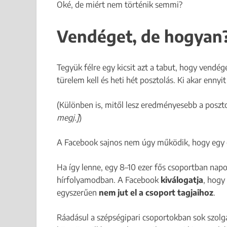
Oké, de miért nem történik semmi?
Vendéget, de hogyan
Tegyük félre egy kicsit azt a tabut, hogy vendég
türelem kell és heti hét posztolás. Ki akar ennyit
(Különben is, mitől lesz eredményesebb a pos
megj.]
)
A Facebook sajnos nem úgy működik, hogy egy 
Ha így lenne, egy 8–10 ezer fős csoportban napo
hírfolyamodban. A Facebook
kiválogatja
, hogy
egyszerűen
nem jut el a csoport tagjaihoz
.
Ráadásul a szépségipari csoportokban sok szol