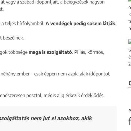
ját vagy a szabad időpontjait, a bejegyzések nagyon
t.
 a teljes hírfolyamból.
A vendégek pedig sosem látják
.
t beszélnek.
tagok többsége
maga is szolgáltató
. Pillás, körmös,
ja néhány ember – csak éppen nem azok, akik időpontot
endszeresen posztol, mégis alig érkezik érdeklődés.
e
szolgáltatás nem jut el azokhoz, akik