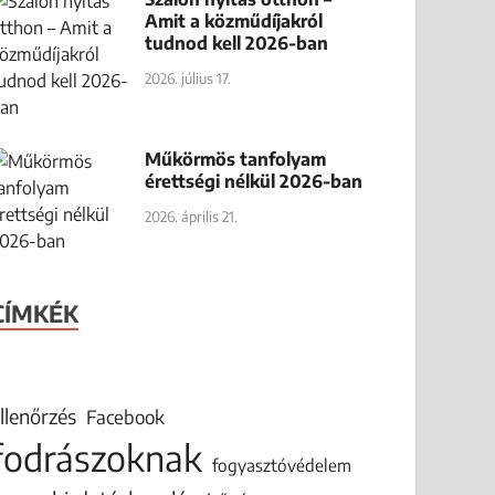
Amit a közműdíjakról
tudnod kell 2026-ban
2026. július 17.
Műkörmös tanfolyam
érettségi nélkül 2026-ban
2026. április 21.
CÍMKÉK
llenőrzés
Facebook
fodrászoknak
fogyasztóvédelem