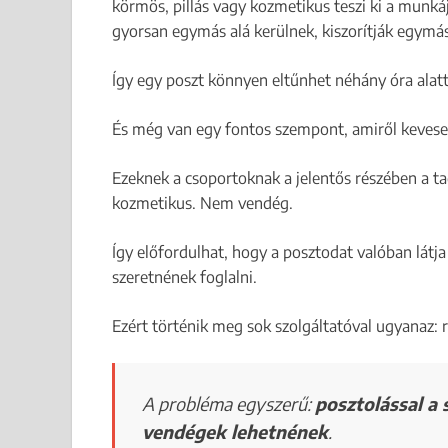
körmös, pillás vagy kozmetikus teszi ki a munká
gyorsan egymás alá kerülnek, kiszorítják egymás
Így egy poszt könnyen eltűnhet néhány óra alatt
És még van egy fontos szempont, amiről kevese
Ezeknek a csoportoknak a jelentős részében a 
kozmetikus. Nem vendég.
Így előfordulhat, hogy a posztodat valóban lát
szeretnének foglalni.
Ezért történik meg sok szolgáltatóval ugyanaz: r
A probléma egyszerű:
posztolással a 
vendégek lehetnének
.