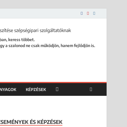
 is.
ban, keress többet.
gy a szalonod ne csak működjön, hanem fejlődjön is.
ANYAGOK
KÉPZÉSEK
ESEMÉNYEK ÉS KÉPZÉSEK