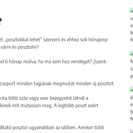
?
et „posztokkal lehet” szerezni és ehhez sok hónapnyi
 várni és posztolni?
ztod 6 hónap múlva, ha ma sem hoz vendéget?
[szerk.
csoport minden tagjának megmutat minden új posztot.
nta több száz vagy ezer bejegyzést látnál a
 kinek mit mutasson meg. A legtöbb poszt ezért
gáltató posztol ugyanabban az időben. Amikor több