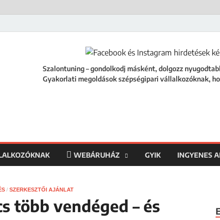
ing
égipari vállalkozóknak, hogy a szalonod ne csak működjön, hanem fejlődjön
Szalontuning – gondolkodj másként, dolgozz nyugodtab
Gyakorlati megoldások szépségipari vállalkozóknak, ho
LLALKOZÓKNAK
WEBÁRUHÁZ
GYIK
INGYENES 
ÉS
/
SZERKESZTŐI AJÁNLAT
cs több vendéged – és