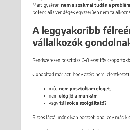
Mert gyakran
nem a szakmai tudás a problé
potenciális vendégek egyszerűen nem találkozna
A leggyakoribb félreé
vállalkozók gondolnak
Rendszeresen posztolsz 6–8 ezer fős csoportok
Gondoltad már azt, hogy azért nem jelentkezett
még
nem posztoltam eleget
,
nem
elég jó a munkám
,
vagy
túl sok a szolgáltató
?
Biztos láttál már olyan posztot, ahol egy másik 