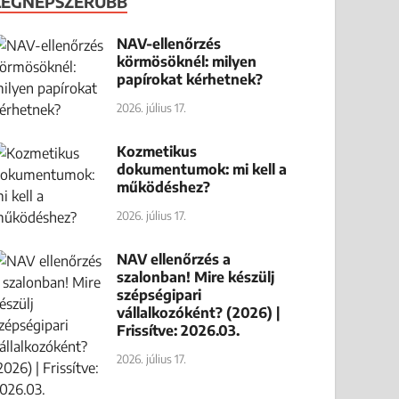
LEGNÉPSZERŰBB
NAV-ellenőrzés
körmösöknél: milyen
papírokat kérhetnek?
2026. július 17.
Kozmetikus
dokumentumok: mi kell a
működéshez?
2026. július 17.
NAV ellenőrzés a
szalonban! Mire készülj
szépségipari
vállalkozóként? (2026) |
Frissítve: 2026.03.
2026. július 17.