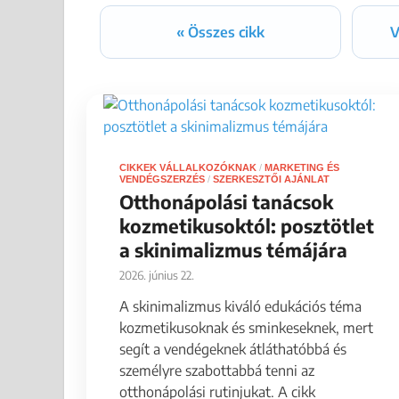
« Összes cikk
V
CIKKEK VÁLLALKOZÓKNAK
/
MARKETING ÉS
VENDÉGSZERZÉS
/
SZERKESZTŐI AJÁNLAT
Otthonápolási tanácsok
kozmetikusoktól: posztötlet
a skinimalizmus témájára
2026. június 22.
A skinimalizmus kiváló edukációs téma
kozmetikusoknak és sminkeseknek, mert
segít a vendégeknek átláthatóbbá és
személyre szabottabbá tenni az
otthonápolási rutinjukat. A cikk