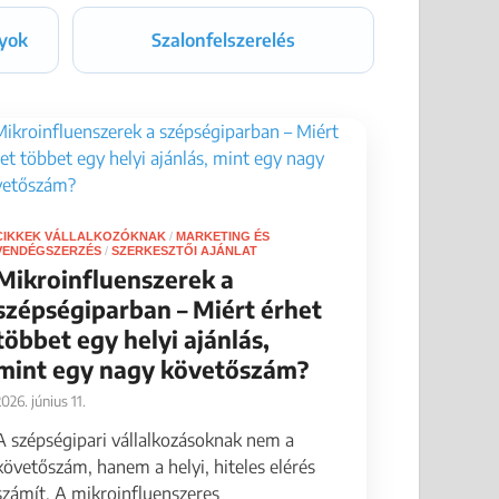
yok
Szalonfelszerelés
CIKKEK VÁLLALKOZÓKNAK
/
MARKETING ÉS
VENDÉGSZERZÉS
/
SZERKESZTŐI AJÁNLAT
Mikroinfluenszerek a
szépségiparban – Miért érhet
többet egy helyi ajánlás,
mint egy nagy követőszám?
2026. június 11.
A szépségipari vállalkozásoknak nem a
követőszám, hanem a helyi, hiteles elérés
számít. A mikroinfluenszeres