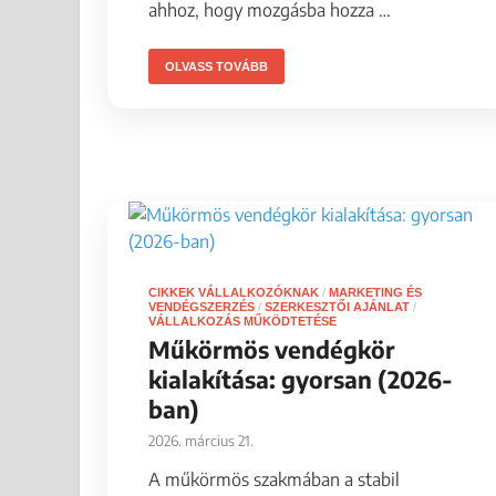
ahhoz, hogy mozgásba hozza …
OLVASS TOVÁBB
CIKKEK VÁLLALKOZÓKNAK
/
MARKETING ÉS
VENDÉGSZERZÉS
/
SZERKESZTŐI AJÁNLAT
/
VÁLLALKOZÁS MŰKÖDTETÉSE
Műkörmös vendégkör
kialakítása: gyorsan (2026-
ban)
2026. március 21.
A műkörmös szakmában a stabil