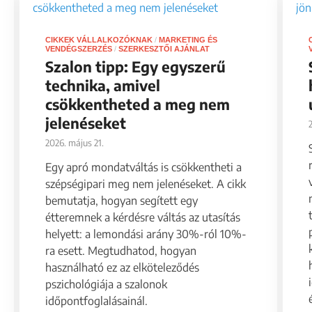
CIKKEK VÁLLALKOZÓKNAK
/
MARKETING ÉS
VENDÉGSZERZÉS
/
SZERKESZTŐI AJÁNLAT
Szalon tipp: Egy egyszerű
technika, amivel
csökkentheted a meg nem
jelenéseket
2026. május 21.
Egy apró mondatváltás is csökkentheti a
szépségipari meg nem jelenéseket. A cikk
bemutatja, hogyan segített egy
étteremnek a kérdésre váltás az utasítás
helyett: a lemondási arány 30%-ról 10%-
ra esett. Megtudhatod, hogyan
használható ez az elköteleződés
pszichológiája a szalonok
időpontfoglalásainál.