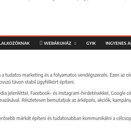
LLALKOZÓKNAK
WEBÁRUHÁZ
GYIK
INGYENES 
sa a tudatos marketing és a folyamatos vendégszerzés. Ezen az ol
osszú távon stabil ügyfélkört építeni.
ia jelenléttel, Facebook- és Instagram-hirdetésekkel, Google cé
azásával. Részletesen bemutatjuk az árképzés, akciók, kampányt
erősebb márkát építeni és tudatosabban kommunikálni a célcsopo