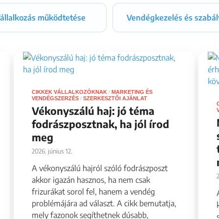
állalkozás működtetése
Vendégkezelés és szabál
CIKKEK VÁLLALKOZÓKNAK
/
MARKETING ÉS
VENDÉGSZERZÉS
/
SZERKESZTŐI AJÁNLAT
Vékonyszálú haj: jó téma
fodrászposztnak, ha jól írod
meg
2026. június 12.
A vékonyszálú hajról szóló fodrászposzt
akkor igazán hasznos, ha nem csak
frizurákat sorol fel, hanem a vendég
problémájára ad választ. A cikk bemutatja,
mely fazonok segíthetnek dúsabb,