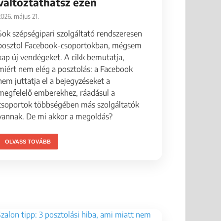
változtathatsz ezen
2026. május 21.
Sok szépségipari szolgáltató rendszeresen
posztol Facebook-csoportokban, mégsem
kap új vendégeket. A cikk bemutatja,
miért nem elég a posztolás: a Facebook
nem juttatja el a bejegyzéseket a
megfelelő emberekhez, ráadásul a
csoportok többségében más szolgáltatók
vannak. De mi akkor a megoldás?
OLVASS TOVÁBB