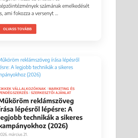
képzőintézmények számának emelkedését
is, ami fokozza a versenyt …
OLVASS TOVÁBB
CIKKEK VÁLLALKOZÓKNAK
/
MARKETING ÉS
VENDÉGSZERZÉS
/
SZERKESZTŐI AJÁNLAT
Műköröm reklámszöveg
írása lépésről lépésre: A
legjobb technikák a sikeres
kampányokhoz (2026)
2026. március 21.