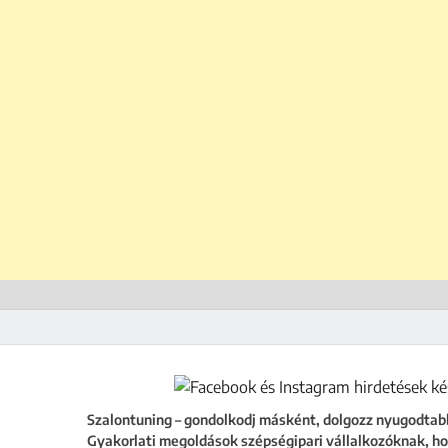
ing
égipari vállalkozóknak, hogy a szalonod ne csak működjön, hanem fejlődjön
Szalontuning – gondolkodj másként, dolgozz nyugodtab
Gyakorlati megoldások szépségipari vállalkozóknak, ho