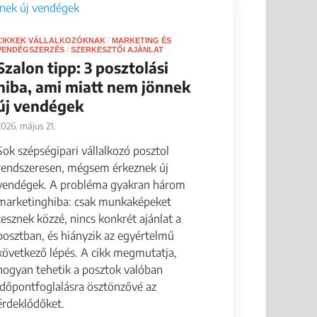
CIKKEK VÁLLALKOZÓKNAK
/
MARKETING ÉS
VENDÉGSZERZÉS
/
SZERKESZTŐI AJÁNLAT
Szalon tipp: 3 posztolási
hiba, ami miatt nem jönnek
új vendégek
2026. május 21.
Sok szépségipari vállalkozó posztol
rendszeresen, mégsem érkeznek új
vendégek. A probléma gyakran három
marketinghiba: csak munkaképeket
tesznek közzé, nincs konkrét ajánlat a
posztban, és hiányzik az egyértelmű
következő lépés. A cikk megmutatja,
hogyan tehetik a posztok valóban
időpontfoglalásra ösztönzővé az
érdeklődőket.