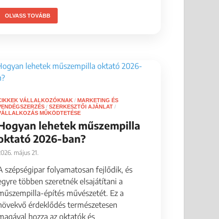
OLVASS TOVÁBB
CIKKEK VÁLLALKOZÓKNAK
/
MARKETING ÉS
VENDÉGSZERZÉS
/
SZERKESZTŐI AJÁNLAT
/
VÁLLALKOZÁS MŰKÖDTETÉSE
Hogyan lehetek műszempilla
oktató 2026-ban?
2026. május 21.
A szépségipar folyamatosan fejlődik, és
egyre többen szeretnék elsajátítani a
műszempilla-építés művészetét. Ez a
növekvő érdeklődés természetesen
magával hozza az oktatók és