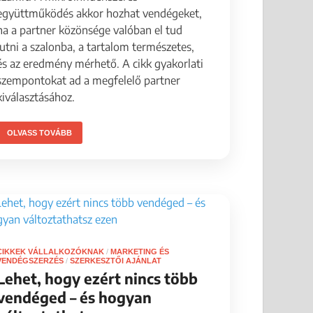
együttműködés akkor hozhat vendégeket,
ha a partner közönsége valóban el tud
jutni a szalonba, a tartalom természetes,
és az eredmény mérhető. A cikk gyakorlati
szempontokat ad a megfelelő partner
kiválasztásához.
OLVASS TOVÁBB
CIKKEK VÁLLALKOZÓKNAK
/
MARKETING ÉS
VENDÉGSZERZÉS
/
SZERKESZTŐI AJÁNLAT
Lehet, hogy ezért nincs több
vendéged – és hogyan