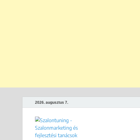
2026. augusztus 7.
Szalontun
Gyakorlati megoldások széps