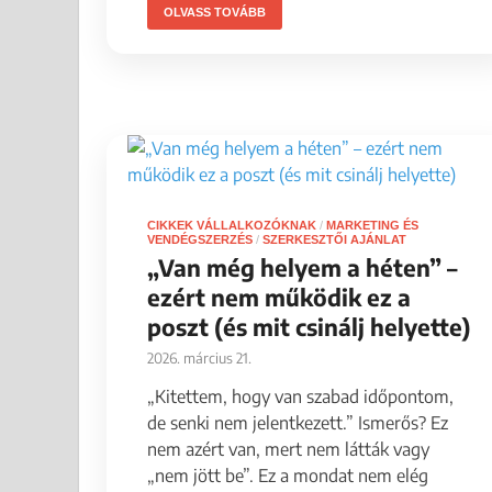
OLVASS TOVÁBB
CIKKEK VÁLLALKOZÓKNAK
/
MARKETING ÉS
VENDÉGSZERZÉS
/
SZERKESZTŐI AJÁNLAT
„Van még helyem a héten” –
ezért nem működik ez a
poszt (és mit csinálj helyette)
2026. március 21.
„Kitettem, hogy van szabad időpontom,
de senki nem jelentkezett.” Ismerős? Ez
nem azért van, mert nem látták vagy
„nem jött be”. Ez a mondat nem elég