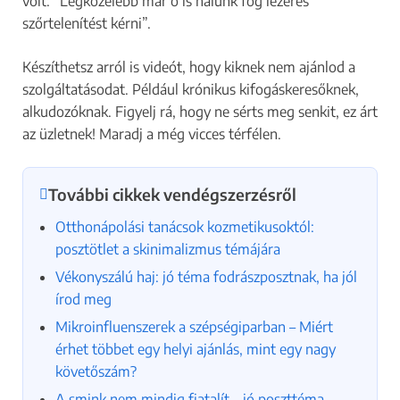
volt: “Legközelebb már ő is nálunk fog lézeres
Képzőhely / oktató
szőrtelenítést kérni”.
Szalon tulajdonos
Készíthetsz arról is videót, hogy kiknek nem ajánlod a
Egyéb szépségipari vállalkozás
szolgáltatásodat. Például krónikus kifogáskeresőknek,
Többet is választhatsz.
alkudozóknak. Figyelj rá, hogy ne sérts meg senkit, ez árt
Hol működik a vállalkozásod?
*
az üzletnek! Maradj a még vicces térfélen.
Csak a település nevét add meg.
További cikkek vendégszerzésről
Otthonápolási tanácsok kozmetikusoktól:
Hogyan tudlak elérni?
posztötlet a skinimalizmus témájára
Vékonyszálú haj: jó téma fodrászposztnak, ha jól
írod meg
Teljes neved
*
Mikroinfluenszerek a szépségiparban – Miért
i
Email címed
*
érhet többet egy helyi ajánlás, mint egy nagy
n
követőszám?
f
Telefonszámod
o
A smink nem mindig fiatalít – jó poszttéma