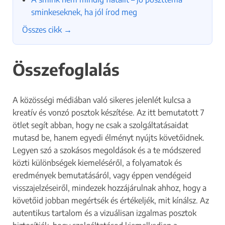
ELKÜLDÖM AZ ADATOKAT
r
sminkeseknek, ha jól írod meg
m
Összes cikk →
á
Az űrlap elküldése nem jelent megbízást.
c
Az adatok beérkezését követően megkereslek további
i
egyeztetés céljából.
Összefoglalás
Ha kérdésed van, írhatsz az
info@szalontuning.hu
címre
ó
vagy kereshetsz a
+36 20 589 9752
telefonszámon.
k
H
A közösségi médiában való sikeres jelenlét kulcsa a
o
kreatív és vonzó posztok készítése. Az itt bemutatott 7
g
ötlet segít abban, hogy ne csak a szolgáltatásaidat
y
mutasd be, hanem egyedi élményt nyújts követőidnek.
a
Legyen szó a szokásos megoldások és a te módszered
n
közti különbségek kiemeléséről, a folyamatok és
T
eredmények bemutatásáról, vagy éppen vendégeid
e
visszajelzéseiről, mindezek hozzájárulnak ahhoz, hogy a
l
követőid jobban megértsék és értékeljék, mit kínálsz. Az
e
autentikus tartalom és a vizuálisan izgalmas posztok
f