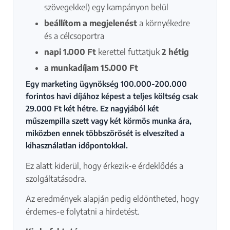
szövegekkel) egy kampányon belül
beállítom a megjelenést
a környékedre
és a célcsoportra
napi 1.000 Ft
kerettel futtatjuk
2 hétig
a munkadíjam 15.000 Ft
Egy marketing ügynökség 100.000-200.000
forintos havi díjához képest a teljes költség csak
29.000 Ft két hétre. Ez nagyjából két
műszempilla szett vagy két körmös munka ára,
miközben ennek többszörösét is elveszíted a
kihasználatlan időpontokkal.
Ez alatt kiderül, hogy érkezik-e érdeklődés a
szolgáltatásodra.
Az eredmények alapján pedig eldöntheted, hogy
érdemes-e folytatni a hirdetést.