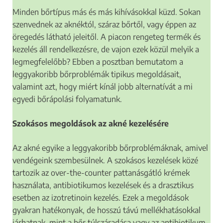
Minden bőrtípus más és más kihívásokkal küzd. Sokan
szenvednek az aknéktól, száraz bőrtől, vagy éppen az
öregedés látható jeleitől. A piacon rengeteg termék és
kezelés áll rendelkezésre, de vajon ezek közül melyik a
legmegfelelőbb? Ebben a posztban bemutatom a
leggyakoribb bőrproblémák tipikus megoldásait,
valamint azt, hogy miért kínál jobb alternatívát a mi
egyedi bőrápolási folyamatunk.
Szokásos megoldások az akné kezelésére
Az akné egyike a leggyakoribb bőrproblémáknak, amivel
vendégeink szembesülnek. A szokásos kezelések közé
tartozik az over-the-counter pattanásgátló krémek
használata, antibiotikumos kezelések és a drasztikus
esetben az izotretinoin kezelés. Ezek a megoldások
gyakran hatékonyak, de hosszú távú mellékhatásokkal
járhatnak, mint a bőr túlszáradása vagy az antibiotikum-