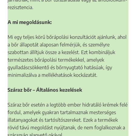
rezisztencia.
A mi megoldásunk:
Mi egy teljes körű bőrápolási konzultációt ajánlunk, ahol
a bőr állapotát alaposan felmérjük, és személyre
szabottan állítjuk össze a kezelést. Ezt kombináljuk
természetes bőrápolási termékekkel, amelyek
gyulladáscsökkentő és bőrnyugtató hatásúak, így
minimalizálva a mellékhatások kockázatát.
Száraz bőr – Általános kezelések
Száraz bőr esetén a legtöbb ember hidratáló krémek felé
fordul, amelyek gyakran tartalmaznak mesterséges
illatanyagokat és tartósítószereket. Ezek a termékek
rövid távú megoldást nyújtanak, de nem foglalkoznak a
szárazság alapvető okával.