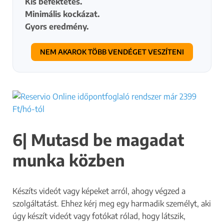
Kis befektetés.
Minimális kockázat.
Gyors eredmény.
NEM AKAROK TÖBB VENDÉGET VESZÍTENI
A hirdetéssel
kapcsolatos
információk
6| Mutasd be magadat
munka közben
Miért szeretnél most hirdetni?
*
Több vendéget szeretnék a
szolgáltatásaimra
Készíts videót vagy képeket arról, ahogy végzed a
A szalonom ismertségét
szolgáltatást. Ehhez kérj meg egy harmadik személyt, aki
szeretném növelni
úgy készít videót vagy fotókat rólad, hogy látszik,