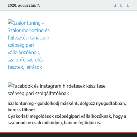
2026. augusztus 7.
Szalontuning
Gyakorlati megoldások szépségipari
vállalkozóknak, hogy a szalonod ne csak
működjön, hanem fejlődjön is.
Szalontuning – gondolkodj másként, dolgozz nyugodtabban,
keress többet.
Gyakorlati megoldások szépségipari vállalkozóknak, hogy a
szalonod ne csak működjön, hanem fejlődjön is.