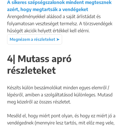
A sikeres szépségszalonok mindent megtesznek
azért, hogy megtartsák a vendégeket
Árengedményekkel aláásod a saját árlistádat és
folyamatosan veszteséget termelsz. A törzsvendégek
hűségét akciók helyett értékkel kell elérni.
Megnézem a részleteket ➤
4| Mutass apró
részleteket
Készíts külön beszámolókat minden egyes elemről /
lépésről, amiben a szolgáltatásod különleges. Mutasd
meg közelről az összes részletet.
Meséld el, hogy miért pont olyan, és hogy ez miért jó a
vendégednek (mennyire lesz tartós, mit előz meg vele,