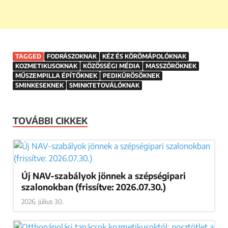
TAGGED
FODRÁSZOKNAK
KÉZ ÉS KÖRÖMÁPOLÓKNAK
KOZMETIKUSOKNAK
KÖZÖSSÉGI MÉDIA
MASSZŐRÖKNEK
MŰSZEMPILLA ÉPÍTŐKNEK
PEDIKŰRÖSÖKNEK
SMINKESEKNEK
SMINKTETOVÁLÓKNAK
TOVÁBBI CIKKEK
Új NAV-szabályok jönnek a szépségipari
szalonokban (frissítve: 2026.07.30.)
2026. július 30.