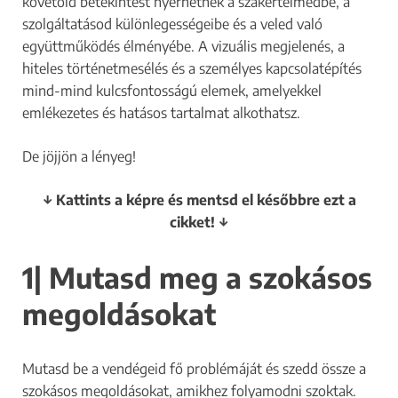
követőid betekintést nyerhetnek a szakértelmedbe, a
szolgáltatásod különlegességeibe és a veled való
együttműködés élményébe. A vizuális megjelenés, a
hiteles történetmesélés és a személyes kapcsolatépítés
mind-mind kulcsfontosságú elemek, amelyekkel
emlékezetes és hatásos tartalmat alkothatsz.
De jöjjön a lényeg!
↓ Kattints a képre és mentsd el későbbre ezt a
cikket! ↓
1| Mutasd meg a szokásos
megoldásokat
Mutasd be a vendégeid fő problémáját és szedd össze a
szokásos megoldásokat, amikhez folyamodni szoktak.