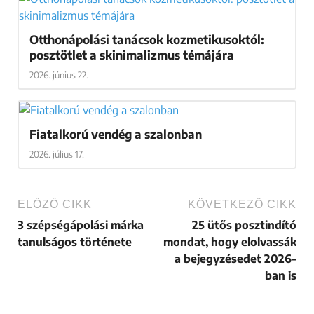
Otthonápolási tanácsok kozmetikusoktól:
posztötlet a skinimalizmus témájára
2026. június 22.
Fiatalkorú vendég a szalonban
2026. július 17.
ELŐZŐ CIKK
KÖVETKEZŐ CIKK
3 szépségápolási márka
25 ütős posztindító
tanulságos története
mondat, hogy elolvassák
a bejegyzésedet 2026-
ban is