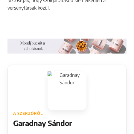
biztosítják, hogy szolgáltatásod kiemelkedjen a
o
versenytársak közül.
n
s
z
á
m
o
d
A SZERZŐRŐL
Garadnay Sándor