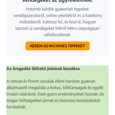
Hetente küldök gyakorlati tippeket
vendégszerzésről, online jelenlétről és a hatékony
működésről. Iratkozz fel, és lesd el, hogyan
szerzek új vendégeket hétről hétre szépségipari
vállalkozóknak.
KÉREM AZ INGYENES TIPPEKET
Az öregedés látható jeleinek kezelése
A ráncok és finom vonalak elleni harcban gyakran
alkalmazott megoldás a botox, töltőanyagok és egyéb
invazív eljárások. Ezek gyors eredményeket hoznak, de
magas költségekkel járnak és bizonyos kockázatokat
hordoznak.