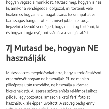
Új szolgáltatást szeretnék
hogyan végzed a munkádat. Mutasd meg, hogyan is néz
bevezetni
ki, amikor a vendégeddel dolgozol, mi történik vele
közben és hogyan érzi magát utána. Ez szimpátiát és
Képzésre szeretnék több
barátságos hangulatot kelt, mivel jobban el tudja
jelentkezőt
képzelni a leendő vendéged, hogy mi is fog történni, ki
Szalonba keresek munkatársat
és hogyan fogja nyújtani számára a szolgáltatást.
Többet is választhatsz.
7| Mutasd be, hogyan NE
Mivel foglalkozol?
*
Barber
használják
Fodrász
Hajhosszabbítás / Hajfonás
Mutass vicces megoldásokat arra, hogy a szolgáltatásod
Kéz és körömápoló
eredményét hogyan ne használják. Pl. ne menjen
Kozmetikus
pillaépítés után uszodába, ne használja a körmét
Lábápoló
bicskának stb. A lézeres szőrtelenítés reklámozásához
például egy bozontos, amazon alkatú férfi fotóját
Masszőr
használtuk, aki éppen üvöltött. A szöveg pedig ennyi
Műszempilla építő