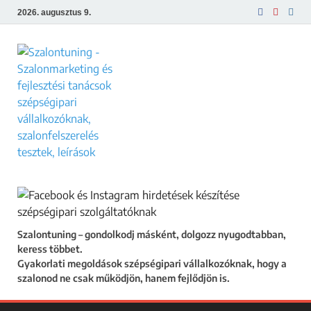
2026. augusztus 9.
Szalontuning
Gyakorlati megoldások szépségipari
vállalkozóknak, hogy a szalonod ne csak
működjön, hanem fejlődjön is.
Szalontuning – gondolkodj másként, dolgozz nyugodtabban,
keress többet.
Gyakorlati megoldások szépségipari vállalkozóknak, hogy a
szalonod ne csak működjön, hanem fejlődjön is.