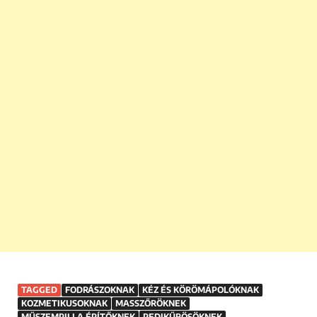
TAGGED
FODRÁSZOKNAK
KÉZ ÉS KÖRÖMÁPOLÓKNAK
KOZMETIKUSOKNAK
MASSZŐRÖKNEK
MŰSZEMPILLA ÉPÍTŐKNEK
PEDIKŰRÖSÖKNEK