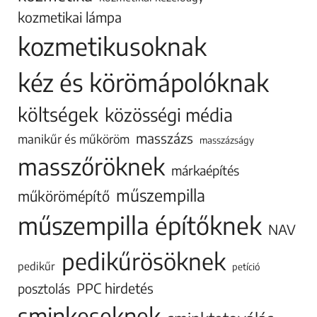
kozmetikai lámpa
kozmetikusoknak
kéz és körömápolóknak
költségek
közösségi média
masszázs
manikűr és műköröm
masszázságy
masszőröknek
márkaépítés
műszempilla
műkörömépítő
műszempilla építőknek
NAV
pedikűrösöknek
pedikűr
petíció
PPC hirdetés
posztolás
sminkeseknek