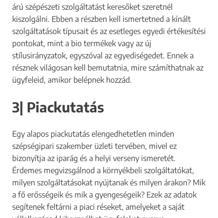
árú szépészeti szolgáltatást keresőket szeretnél
kiszolgálni. Ebben a részben kell ismertetned a kínált
szolgáltatások típusait és az esetleges egyedi értékesítési
pontokat, mint a bio termékek vagy az új
stílusirányzatok, egyszóval az egyediségedet. Ennek a
résznek világosan kell bemutatnia, mire számíthatnak az
ügyfeleid, amikor belépnek hozzád.
3| Piackutatás
Egy alapos piackutatás elengedhetetlen minden
szépségipari szakember üzleti tervében, mivel ez
bizonyítja az iparág és a helyi verseny ismeretét.
Érdemes megvizsgálnod a környékbeli szolgáltatókat,
milyen szolgáltatásokat nyújtanak és milyen árakon? Mik
a fő erősségeik és mik a gyengeségeik? Ezek az adatok
segítenek feltárni a piaci réseket, amelyeket a saját