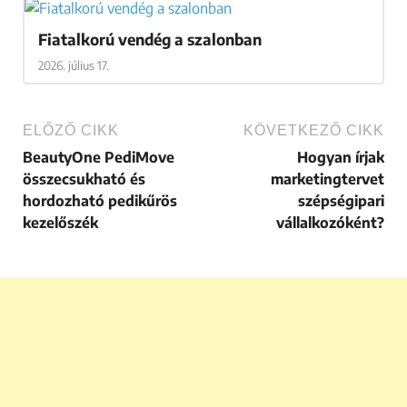
Fiatalkorú vendég a szalonban
2026. július 17.
ELŐZŐ CIKK
KÖVETKEZŐ CIKK
BeautyOne PediMove
Hogyan írjak
összecsukható és
marketingtervet
hordozható pedikűrös
szépségipari
kezelőszék
vállalkozóként?