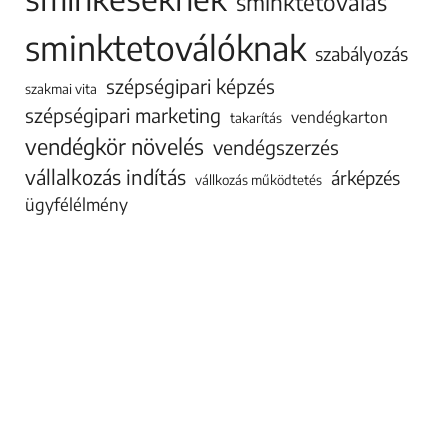
sminktetoválás
sminktetoválóknak
szabályozás
szépségipari képzés
szakmai vita
szépségipari marketing
vendégkarton
takarítás
vendégkör növelés
vendégszerzés
vállalkozás indítás
árképzés
vállkozás működtetés
ügyfélélmény