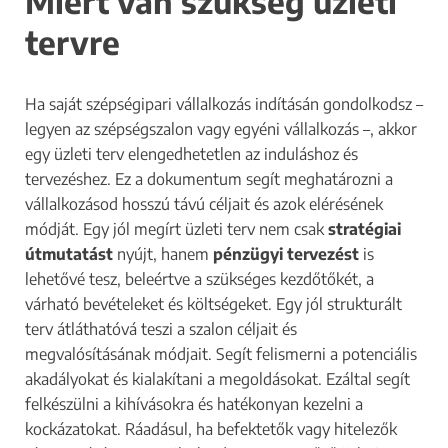
Miért van szükség üzleti
tervre
Ha saját szépségipari vállalkozás indításán gondolkodsz –
legyen az szépségszalon vagy egyéni vállalkozás –, akkor
egy üzleti terv elengedhetetlen az induláshoz és
tervezéshez. Ez a dokumentum segít meghatározni a
vállalkozásod hosszú távú céljait és azok elérésének
módját. Egy jól megírt üzleti terv nem csak
stratégiai
útmutatást
nyújt, hanem
pénzügyi tervezést
is
lehetővé tesz, beleértve a szükséges kezdőtőkét, a
várható bevételeket és költségeket. Egy jól strukturált
terv átláthatóvá teszi a szalon céljait és
megvalósításának módjait. Segít felismerni a potenciális
akadályokat és kialakítani a megoldásokat. Ezáltal segít
felkészülni a kihívásokra és hatékonyan kezelni a
kockázatokat. Ráadásul, ha befektetők vagy hitelezők