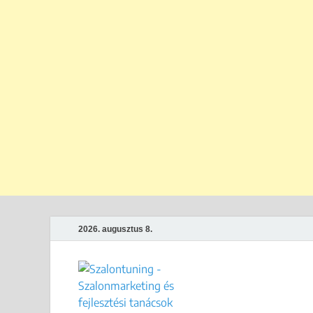
2026. augusztus 8.
Szalontun
Gyakorlati megoldások széps