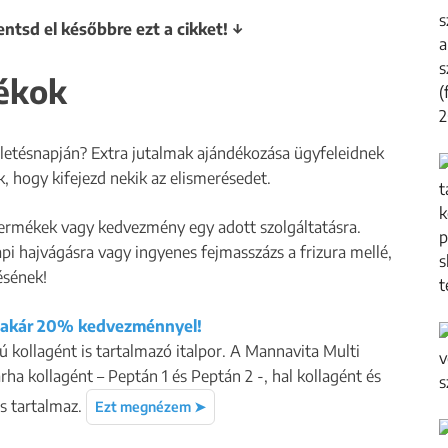
entsd el későbbre ezt a cikket! ↓
dékok
ületésnapján? Extra jutalmak ajándékozása ügyfeleidnek
, hogy kifejezd nekik az elismerésedet.
termékek vagy kedvezmény egy adott szolgáltatásra.
 hajvágásra vagy ingyenes fejmasszázs a frizura mellé,
ésének!
t akár 20% kedvezménnyel!
ípusú kollagént is tartalmazó italpor. A Mannavita Multi
rha kollagént – Peptán 1 és Peptán 2 -, hal kollagént és
is tartalmaz.
Ezt megnézem ➤