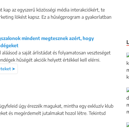
 kap az egyszerű közösségi média interakciókért, te
arketing lökést kapsz. Ez a hűségprogram a gyakorlatban
gszalonok mindent megtesznek azért, hogy
ndégeket
láásod a saját árlistádat és folyamatosan veszteséget
ndégek hűségét akciók helyett értékkel kell elérni.
eteket ➤
 ügyfeleid úgy érezzék magukat, mintha egy exkluzív klub
teket és megérdemelt jutalmakat hozol létre. Tekintsd