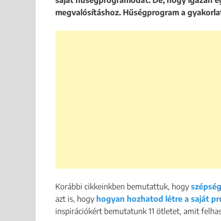
saját hűségprogramodat. De, hogy igazán egy
megvalósításhoz. Hűségprogram a gyakorla
Korábbi cikkeinkben bemutattuk, hogy
szépség
azt is, hogy
hogyan hozhatod létre a saját p
inspirációkért bemutatunk 11 ötletet, amit felh