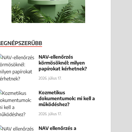
LEGNÉPSZERŰBB
NAV-ellenőrzés
körmösöknél: milyen
papírokat kérhetnek?
2026. július 17.
Kozmetikus
dokumentumok: mi kell a
működéshez?
2026. július 17.
NAV ellenőrzés a