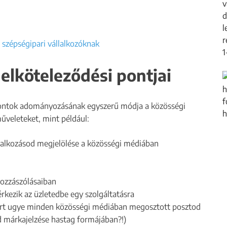
elköteleződési pontjai
 pontok adományozásának egyszerű módja a közösségi
űveleteket, mint például:
llalkozásod megjelölése a közösségi médiában
hozzászólásaiban
kezik az üzletedbe egy szolgáltatásra
ert ugye minden közösségi médiában megosztott posztod
d márkajelzése hastag formájában?!)