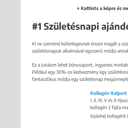
↓ Kattints a képre és m
#1 Születésnapi aján
Ki ne szeretné különlegesnek érezni magát a sz
születésnapjuk alkalmával egyszerű módja annak
Ez a jutalom lehet bónuszpont, ingyenes minta
Például egy 30%-os kedvezmény egy születésnapi
fantasztikus módja egy születésnap megünnepl
Kollagén italpor
I, II, III, V és X t
kollagén 2 fajta ma
tojáshéj kollagént 