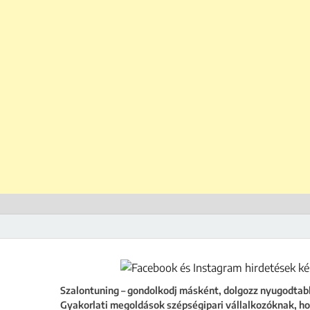
ing
égipari vállalkozóknak, hogy a szalonod ne csak működjön, hanem fejlődjön
Szalontuning – gondolkodj másként, dolgozz nyugodtab
Gyakorlati megoldások szépségipari vállalkozóknak, ho