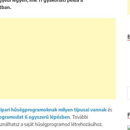
edi legyen, íme 11 gyakorlati példa a
tban.
ipari hűségprogramoknak milyen típusai vannak
és
rogramodat 6 egyszerű lépésben
. További
asználhatsz a saját hűségprogramod létrehozásához.