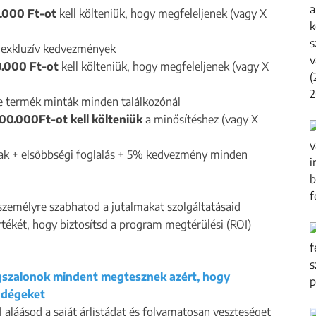
.000 Ft-ot
kell költeniük, hogy megfeleljenek (vagy X
+ exkluzív kedvezmények
0.000 Ft-ot
kell költeniük, hogy megfeleljenek (vagy X
xe termék minták minden találkozónál
00.000Ft-ot kell költeniük
a minősítéshez (vagy X
mak + elsőbbségi foglalás + 5% kedvezmény minden
 személyre szabhatod a jutalmakat szolgáltatásaid
tékét, hogy biztosítsd a program megtérülési (ROI)
gszalonok mindent megtesznek azért, hogy
ndégeket
láásod a saját árlistádat és folyamatosan veszteséget