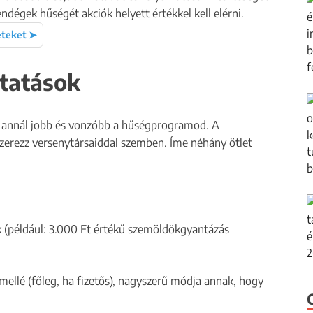
ndégek hűségét akciók helyett értékkel kell elérni.
eteket ➤
ltatások
l, annál jobb és vonzóbb a hűségprogramod. A
zerezz versenytársaiddal szemben. Íme néhány ötlet
 (például: 3.000 Ft értékű szemöldökgyantázás
mellé (főleg, ha fizetős), nagyszerű módja annak, hogy