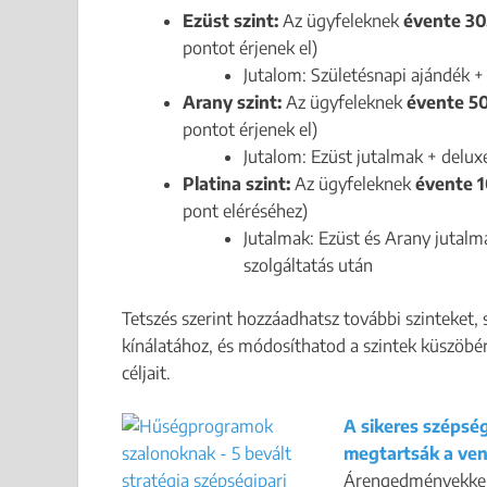
Ezüst szint:
Az ügyfeleknek
évente 30
pontot érjenek el)
Jutalom: Születésnapi ajándék 
Arany szint:
Az ügyfeleknek
évente 5
pontot érjenek el)
Jutalom: Ezüst jutalmak + delu
Platina szint:
Az ügyfeleknek
évente 1
pont eléréséhez)
Jutalmak: Ezüst és Arany jutal
szolgáltatás után
Tetszés szerint hozzáadhatsz további szinteket,
kínálatához, és módosíthatod a szintek küszöbér
céljait.
A sikeres szépsé
megtartsák a ve
Árengedményekkel a