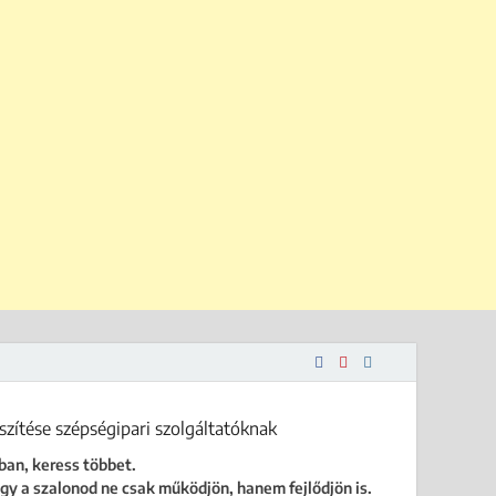
 is.
ban, keress többet.
gy a szalonod ne csak működjön, hanem fejlődjön is.