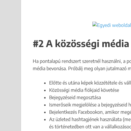
#2 A közösségi média 
Ha pontalapú rendszert szeretnél használni, a
média bevonása. Próbálj meg olyan jutalmazó m
Előtte és utána képek közzététele és vá
Közösségi média fiókjaid követése
Bejegyzéseid megosztása
Ismerőseik megjelölése a bejegyzéseid 
Bejelentkezés Facebookon, amikor megér
Az üzleted hashtagjének használata (m
és történetedben ott van a vállalkozáso