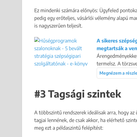
Ez mindenki számára előnyös: Ügyfeled pontokat
pedig egy erőteljes, vásárlói vélemény alapú m
is nagyszerűen teljesít.
A sikeres szépsé
megtartsák a ve
Árengedményekkel a
termelsz. A törzsve
Megnézem a részl
#3 Tagsági szintek
A többszintű rendszerek ideálisak arra, hogy az
tagjai lennének, de csak akkor, ha elérhető szin
meg ezt a példaszintű felépítést: