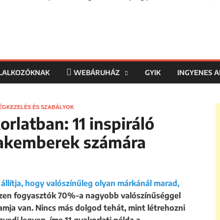
LLALKOZÓKNAK
WEBÁRUHÁZ
GYIK
INGYENES 
ÉGKEZELÉS ÉS SZABÁLYOK
latban: 11 inspiráló
zakemberek számára
állítja, hogy valószínűleg olyan márkánál marad,
ezen fogyasztók 70%-a nagyobb valószínűséggel
amja van. Nincs más dolgod tehát, mint létrehozni