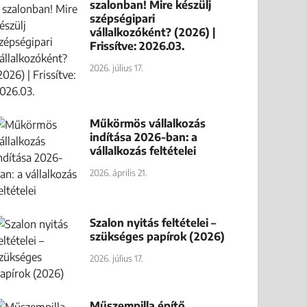
szalonban! Mire készülj
szépségipari
vállalkozóként? (2026) |
Frissítve: 2026.03.
2026. július 17.
Műkörmös vállalkozás
indítása 2026-ban: a
vállalkozás feltételei
2026. április 21.
Szalon nyitás feltételei –
szükséges papírok (2026)
2026. július 17.
Műszempilla építő