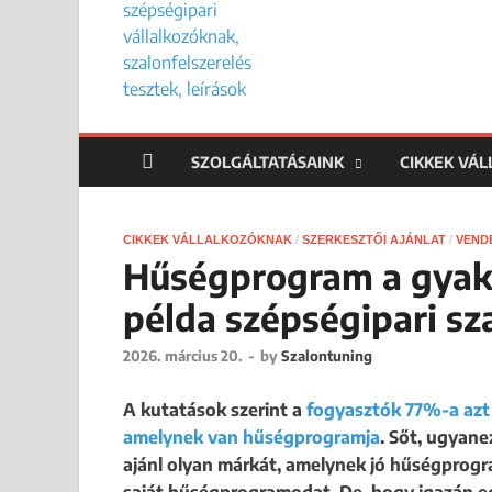
SZOLGÁLTATÁSAINK
CIKKEK VÁ
CIKKEK VÁLLALKOZÓKNAK
/
SZERKESZTŐI AJÁNLAT
/
VEND
Hűségprogram a gyakor
példa szépségipari s
2026. március 20.
-
by
Szalontuning
A kutatások szerint a
fogyasztók 77%-a azt 
amelynek van hűségprogramja
. Sőt, ugyan
ajánl olyan márkát, amelynek jó hűségprogr