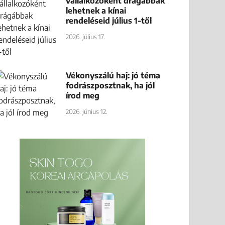
vállalkozóként drágábbak
lehetnek a kínai
rendeléseid július 1-től
2026. július 17.
Vékonyszálú haj: jó téma
fodrászposztnak, ha jól
írod meg
2026. június 12.