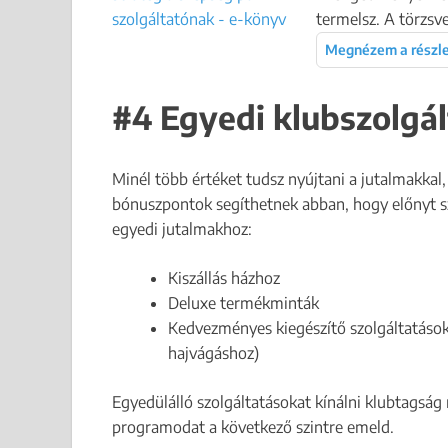
termelsz. A törzsve
Megnézem a részl
#4 Egyedi klubszolgá
Minél több értéket tudsz nyújtani a jutalmakka
bónuszpontok segíthetnek abban, hogy előnyt s
egyedi jutalmakhoz:
Kiszállás házhoz
Deluxe termékminták
Kedvezményes kiegészítő szolgáltatások
hajvágáshoz)
Egyedülálló szolgáltatásokat kínálni klubtagság 
programodat a következő szintre emeld.