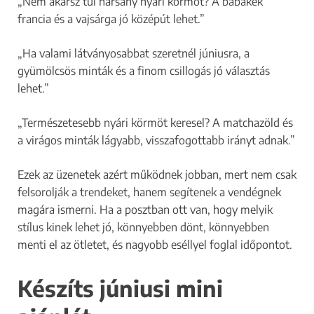
„Nem akarsz túl harsány nyári körmöt? A babakék
francia és a vajsárga jó középút lehet.”
„Ha valami látványosabbat szeretnél júniusra, a
gyümölcsös minták és a finom csillogás jó választás
lehet.”
„Természetesebb nyári körmöt keresel? A matchazöld és
a virágos minták lágyabb, visszafogottabb irányt adnak.”
Ezek az üzenetek azért működnek jobban, mert nem csak
felsorolják a trendeket, hanem segítenek a vendégnek
magára ismerni. Ha a posztban ott van, hogy melyik
stílus kinek lehet jó, könnyebben dönt, könnyebben
menti el az ötletet, és nagyobb eséllyel foglal időpontot.
Készíts júniusi mini