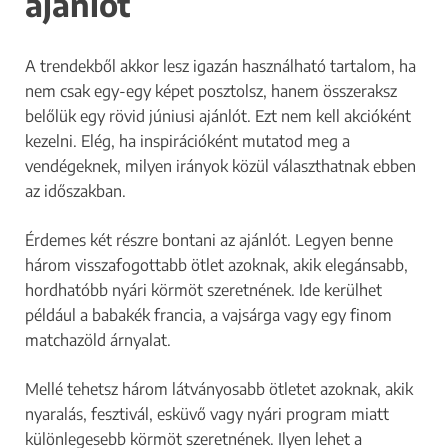
ajánlót
A trendekből akkor lesz igazán használható tartalom, ha
nem csak egy-egy képet posztolsz, hanem összeraksz
belőlük egy rövid júniusi ajánlót. Ezt nem kell akcióként
kezelni. Elég, ha inspirációként mutatod meg a
vendégeknek, milyen irányok közül választhatnak ebben
az időszakban.
Érdemes két részre bontani az ajánlót. Legyen benne
három visszafogottabb ötlet azoknak, akik elegánsabb,
hordhatóbb nyári körmöt szeretnének. Ide kerülhet
például a babakék francia, a vajsárga vagy egy finom
matchazöld árnyalat.
Mellé tehetsz három látványosabb ötletet azoknak, akik
nyaralás, fesztivál, esküvő vagy nyári program miatt
különlegesebb körmöt szeretnének. Ilyen lehet a