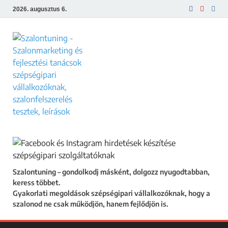
2026. augusztus 6.
Szalontuning
Gyakorlati megoldások szépségipari
vállalkozóknak, hogy a szalonod ne csak
működjön, hanem fejlődjön is.
Szalontuning – gondolkodj másként, dolgozz nyugodtabban,
keress többet.
Gyakorlati megoldások szépségipari vállalkozóknak, hogy a
szalonod ne csak működjön, hanem fejlődjön is.