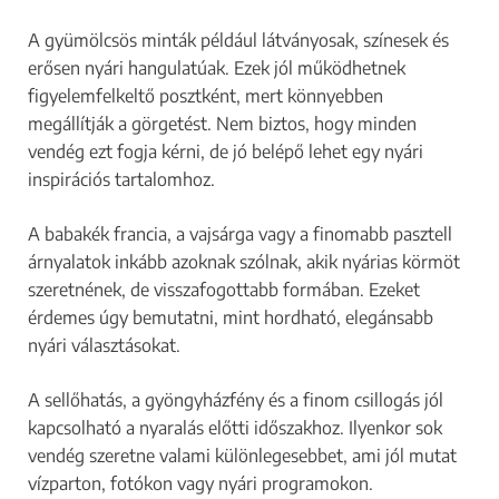
A gyümölcsös minták például látványosak, színesek és
erősen nyári hangulatúak. Ezek jól működhetnek
figyelemfelkeltő posztként, mert könnyebben
megállítják a görgetést. Nem biztos, hogy minden
vendég ezt fogja kérni, de jó belépő lehet egy nyári
inspirációs tartalomhoz.
A babakék francia, a vajsárga vagy a finomabb pasztell
árnyalatok inkább azoknak szólnak, akik nyárias körmöt
szeretnének, de visszafogottabb formában. Ezeket
érdemes úgy bemutatni, mint hordható, elegánsabb
nyári választásokat.
A sellőhatás, a gyöngyházfény és a finom csillogás jól
kapcsolható a nyaralás előtti időszakhoz. Ilyenkor sok
vendég szeretne valami különlegesebbet, ami jól mutat
vízparton, fotókon vagy nyári programokon.