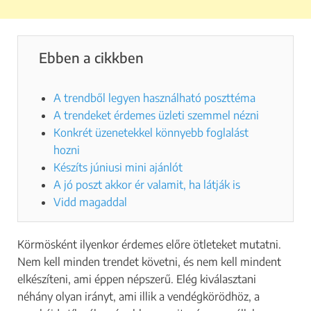
Ebben a cikkben
A trendből legyen használható poszttéma
A trendeket érdemes üzleti szemmel nézni
Konkrét üzenetekkel könnyebb foglalást
hozni
Készíts júniusi mini ajánlót
A jó poszt akkor ér valamit, ha látják is
Vidd magaddal
Körmösként ilyenkor érdemes előre ötleteket mutatni.
Nem kell minden trendet követni, és nem kell mindent
elkészíteni, ami éppen népszerű. Elég kiválasztani
néhány olyan irányt, ami illik a vendégkörödhöz, a