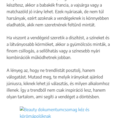
készítesz, akkor a babakék francia, a vajsárga vagy a
matchazöld jó irány lehet. Ezek nyáriasak, de nem túl
harsányak, ezért azoknak a vendégeknek is könnyebben
eladhatók, akik nem szeretnének feltűnő mintát.
Ha viszont a vendégeid szeretik a díszítést, a színeket és
a látványosabb körmöket, akkor a gyümölcsös minták, a
finom csillogás, a sellőhatás vagy a színesebb nyári
kombinációk működhetnek jobban.
A lényeg az, hogy ne trendlistát posztolj, hanem
válogatást. Mutasd meg, te melyik irányokat ajánlod
júniusra, kiknek lehet jó választás, és milyen alkalomhoz
illenek. Így a trendből nem csak inspiráció lesz, hanem
olyan tartalom, ami segíti a vendéget a döntésben.