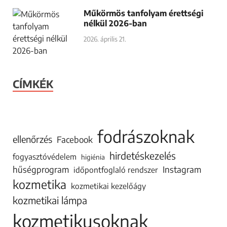
Műkörmös tanfolyam érettségi
nélkül 2026-ban
2026. április 21.
CÍMKÉK
fodrászoknak
ellenőrzés
Facebook
hirdetéskezelés
fogyasztóvédelem
higiénia
hűségprogram
Instagram
időpontfoglaló rendszer
kozmetika
kozmetikai kezelőágy
kozmetikai lámpa
kozmetikusoknak