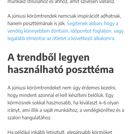
munkáid stílusához és ahhoz, amit szívesen vállalsz.
A júniusi körömtrendek nemcsak inspirációt adhatnak,
hanem poszttémának is jók.
Segítenek abban, hogy a
vendég könnyebben döntsön, időpontot foglaljon, vagy
legalább elmentse az ötletet a következő alkalomra.
A trendből legyen
használható poszttéma
A júniusi körömtrendeket nem úgy érdemes kezelni,
hogy mindent azonnal el kell készíteni belőlük. Egy
körmösnek sokkal hasznosabb, ha kiválaszt 4–6 olyan
irányt, ami illik a saját munkáihoz, a vendégköréhez és a
szalon hangulatához.
Ha például inkább letisztult, elegánsabb körmöket