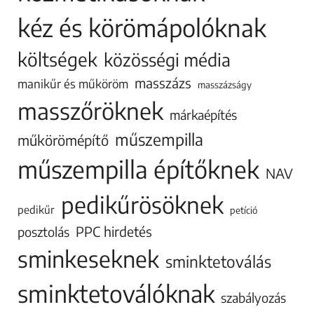
kéz és körömápolóknak
költségek
közösségi média
masszázs
manikűr és műköröm
masszázságy
masszőröknek
márkaépítés
műszempilla
műkörömépítő
műszempilla építőknek
NAV
pedikűrösöknek
pedikűr
petíció
PPC hirdetés
posztolás
sminkeseknek
sminktetoválás
sminktetoválóknak
szabályozás