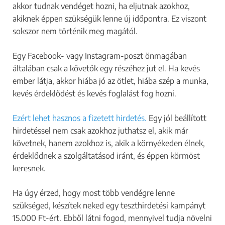
akkor tudnak vendéget hozni, ha eljutnak azokhoz,
akiknek éppen szükségük lenne új időpontra. Ez viszont
sokszor nem történik meg magától.
Egy Facebook- vagy Instagram-poszt önmagában
általában csak a követők egy részéhez jut el. Ha kevés
ember látja, akkor hiába jó az ötlet, hiába szép a munka,
kevés érdeklődést és kevés foglalást fog hozni.
Ezért lehet hasznos a fizetett hirdetés.
Egy jól beállított
hirdetéssel nem csak azokhoz juthatsz el, akik már
követnek, hanem azokhoz is, akik a környékeden élnek,
érdeklődnek a szolgáltatásod iránt, és éppen körmöst
keresnek.
Ha úgy érzed, hogy most több vendégre lenne
szükséged, készítek neked egy teszthirdetési kampányt
15.000 Ft-ért. Ebből látni fogod, mennyivel tudja növelni