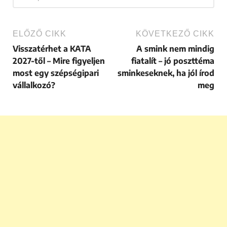
ELŐZŐ CIKK
KÖVETKEZŐ CIKK
Visszatérhet a KATA
A smink nem mindig
2027-től – Mire figyeljen
fiatalít – jó poszttéma
most egy szépségipari
sminkeseknek, ha jól írod
vállalkozó?
meg