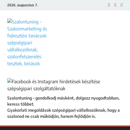
2026. augusztus 7.
Szalontuning
Gyakorlati megoldások szépségipari
vállalkozóknak, hogy a szalonod ne csak
működjön, hanem fejlődjön is.
Szalontuning – gondolkodj másként, dolgozz nyugodtabban,
keress többet.
Gyakorlati megoldások szépségipari vállalkozóknak, hogy a
szalonod ne csak működjön, hanem fejlődjön is.