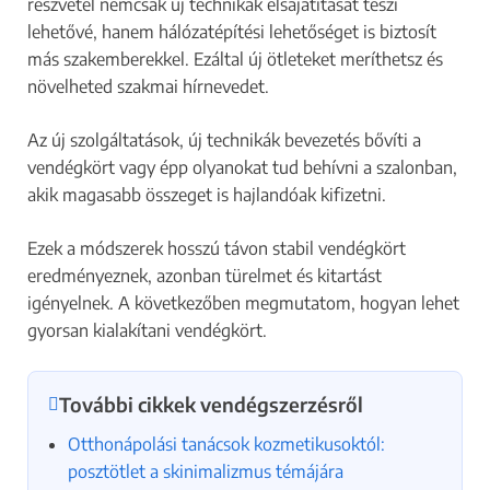
részvétel nemcsak új technikák elsajátítását teszi
lehetővé, hanem hálózatépítési lehetőséget is biztosít
más szakemberekkel. Ezáltal új ötleteket meríthetsz és
növelheted szakmai hírnevedet.
Az új szolgáltatások, új technikák bevezetés bővíti a
vendégkört vagy épp olyanokat tud behívni a szalonban,
akik magasabb összeget is hajlandóak kifizetni.
Ezek a módszerek hosszú távon stabil vendégkört
eredményeznek, azonban türelmet és kitartást
igényelnek. A következőben megmutatom, hogyan lehet
gyorsan kialakítani vendégkört.
További cikkek vendégszerzésről
Otthonápolási tanácsok kozmetikusoktól:
posztötlet a skinimalizmus témájára