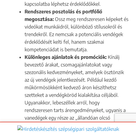
kapcsolatba léphetsz érdeklődőkkel.​
Egyéb szépségipari vállalkozás
Rendszeres posztolás és portfólió
Többet is választhatsz.
megosztása:
Ossz meg rendszeresen képeket és
videókat munkáidról, különböző stílusokról és
Hol működik a vállalkozásod?
*
trendekről. Ez nemcsak a potenciális vendégek
érdeklődését kelti fel, hanem szakmai
Csak a település nevét add meg.
kompetenciádat is bemutatja.​
Különleges ajánlatok és promóciók:
Kínálj
Hogyan tudlak elérni?
bevezető árakat, csomagajánlatokat vagy
szezonális kedvezményeket, amelyek ösztönzik
az új vendégek jelentkezését. Például kezdő
t
Teljes neved
*
műkörmösökként kedvező áron készíthetsz
u
szetteket a vendégköröd kialakítása céljából.
d
Email címed
*
Ugyanakkor, lebeszéllek arról, hogy
l
Telefonszámod
rendszeresen tarts árengedményeket, ugyanis a
a
vanedégek egy része az „állandóan olcsó
k
ELKÜLDÖM AZ ADATOKAT
szolgáltatókat” keresik. Amikor eredeti áron
h
szeretnéd kínálni a szolgáltatásaidat, ezek az
i