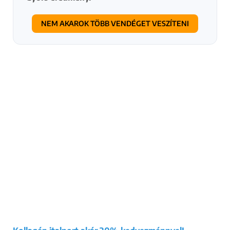
NEM AKAROK TÖBB VENDÉGET VESZÍTENI
A hirdetéssel
kapcsolatos
információk
Miért szeretnél most hirdetni?
*
Több vendéget szeretnék a
szolgáltatásaimra
A szalonom ismertségét
szeretném növelni
Új szolgáltatást szeretnék
bevezetni