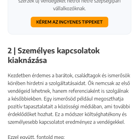
szerzek új vendégeket hétről hétre szépségipari
vállalkozóknak.
KÉREM AZ INGYENES TIPPEKET
2 | Személyes kapcsolatok
kiaknázása
Kezdetben érdemes a barátok, családtagok és ismerősök
körében hirdetni a szolgáltatásaidat. Ők nemcsak az első
vendégeid lehetnek, hanem referenciaként is szolgálnak
a későbbiekben. Egy ismerősöd például megoszthatja
pozitív tapasztalatait a közösségi médiában, ami további
érdeklődőket hozhat. Ez a módszer költséghatékony és
személyesebb kapcsolatot eredményez a vendégekkel.
Ezzel együtt, fontold meg: