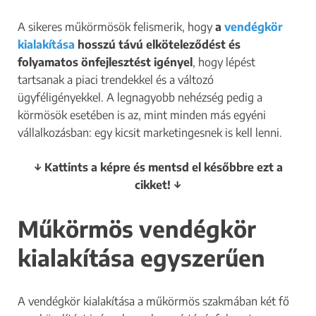
A sikeres műkörmösök felismerik, hogy
a
vendégkör
kialakítása
hosszú távú elköteleződést és
folyamatos önfejlesztést igényel
, hogy lépést
tartsanak a piaci trendekkel és a változó
ügyféligényekkel. A legnagyobb nehézség pedig a
körmösök esetében is az, mint minden más egyéni
vállalkozásban: egy kicsit marketingesnek is kell lenni.
↓ Kattints a képre és mentsd el későbbre ezt a
cikket! ↓
Műkörmös vendégkör
kialakítása egyszerűen
A vendégkör kialakítása a műkörmös szakmában két fő