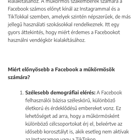
kialakításához. A műkörmös szakemberek számára a
Facebook számos előnyt kínál az Instagrammal és a
TikTokkal szemben, amelyek szintén népszerűek, de más
jellegű használati szokásokkal rendelkeznek. Itt egy
gyors áttekintés, hogy miért érdemes a Facebookot
használni vendégkör kialakításához.
Miért előnyösebb a Facebook a műkörmösök
számára?
Szélesebb demográfiai elérés:
A Facebook
felhasználói bázisa széleskörű, különböző
életkorú és érdeklődésű embereket vonz. Ez
lehetőséget ad arra, hogy a műkörmösként
különböző célcsoportokat érj el, beleértve az
idősebb korosztályt is, akik esetleg nem aktívak
az Instagramon vagy a TikTokon.