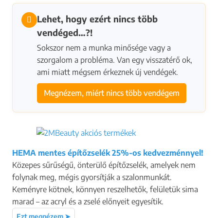
Lehet, hogy ezért nincs több
vendéged…?!
Sokszor nem a munka minősége vagy a
szorgalom a probléma. Van egy visszatérő ok,
ami miatt mégsem érkeznek új vendégek.
Megnézem, miért nincs több vendégem
HEMA mentes építőzselék 25%-os kedvezménnyel!
Közepes sűrűségű, önterülő építőzselék, amelyek nem
folynak meg, mégis gyorsítják a szalonmunkát.
Keményre kötnek, könnyen reszelhetők, felületük sima
marad – az acryl és a zselé előnyeit egyesítik.
Ezt megnézem ➤