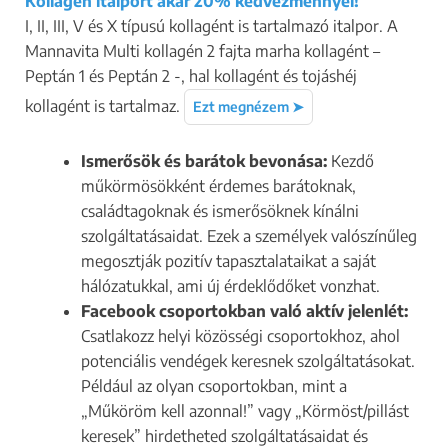
Kollagén italport akár 20% kedvezménnyel!
Képzésre szeretnék több
I, II, III, V és X típusú kollagént is tartalmazó italpor. A
jelentkezőt
Mannavita Multi kollagén 2 fajta marha kollagént –
Szalonba keresek munkatársat
Peptán 1 és Peptán 2 -, hal kollagént és tojáshéj
Többet is választhatsz.
kollagént is tartalmaz.
Ezt megnézem ➤
Mivel foglalkozol?
*
Barber
Ismerősök és barátok bevonása:
Kezdő
műkörmösökként érdemes barátoknak,
Fodrász
családtagoknak és ismerősöknek kínálni
Hajhosszabbítás / Hajfonás
szolgáltatásaidat. Ezek a személyek valószínűleg
Kéz és körömápoló
megosztják pozitív tapasztalataikat a saját
Kozmetikus
hálózatukkal, ami új érdeklődőket vonzhat.
Facebook csoportokban való aktív jelenlét:
Lábápoló
Csatlakozz helyi közösségi csoportokhoz, ahol
Masszőr
potenciális vendégek keresnek szolgáltatásokat.
Műszempilla építő
Például az olyan csoportokban, mint a
Képzőhely / oktató
„Műköröm kell azonnal!” vagy „Körmöst/pillást
keresek” hirdetheted szolgáltatásaidat és
Szalon tulajdonos