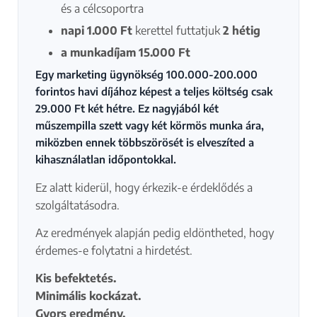
és a célcsoportra
napi 1.000 Ft
kerettel futtatjuk
2 hétig
a munkadíjam 15.000 Ft
Egy marketing ügynökség 100.000-200.000
forintos havi díjához képest a teljes költség csak
29.000 Ft két hétre. Ez nagyjából két
műszempilla szett vagy két körmös munka ára,
miközben ennek többszörösét is elveszíted a
kihasználatlan időpontokkal.
Ez alatt kiderül, hogy érkezik-e érdeklődés a
szolgáltatásodra.
Az eredmények alapján pedig eldöntheted, hogy
érdemes-e folytatni a hirdetést.
Kis befektetés.
Minimális kockázat.
Gyors eredmény.