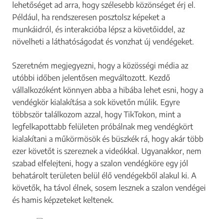
lehetőséget ad arra, hogy szélesebb közönséget érj el.
Például, ha rendszeresen posztolsz képeket a
munkáidról, és interakcióba lépsz a követőiddel, az
növelheti a láthatóságodat és vonzhat új vendégeket.
Szeretném megjegyezni, hogy a közösségi média az
utóbbi időben jelentősen megváltozott. Kezdő
vállalkozóként könnyen abba a hibába lehet esni, hogy a
vendégkör kialakítása a sok követőn múlik. Egyre
többször találkozom azzal, hogy TikTokon, mint a
legfelkapottabb felületen próbálnak meg vendégkört
kialakítani a műkörmösök és büszkék rá, hogy akár több
ezer követőt is szereznek a videókkal. Ugyanakkor, nem
szabad elfelejteni, hogy a szalon vendégköre egy jól
behatárolt területen belül élő vendégekből alakul ki. A
követők, ha távol élnek, sosem lesznek a szalon vendégei
és hamis képzeteket keltenek.