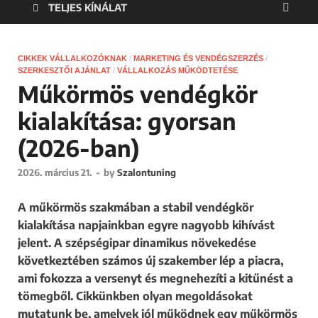
TELJES KÍNÁLAT
CIKKEK VÁLLALKOZÓKNAK
/
MARKETING ÉS VENDÉGSZERZÉS
/
SZERKESZTŐI AJÁNLAT
/
VÁLLALKOZÁS MŰKÖDTETÉSE
Műkörmös vendégkör
kialakítása: gyorsan
(2026-ban)
2026. március 21.
-
by
Szalontuning
A műkörmös szakmában a stabil vendégkör
kialakítása napjainkban egyre nagyobb kihívást
jelent. A szépségipar dinamikus növekedése
következtében számos új szakember lép a piacra,
ami fokozza a versenyt és megnehezíti a kitűnést a
tömegből. Cikkünkben olyan megoldásokat
mutatunk be, amelyek jól működnek egy műkörmös