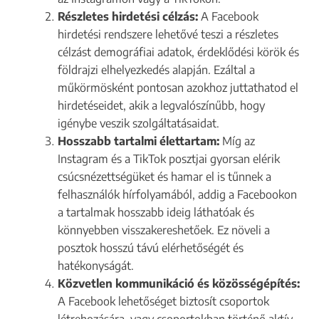
Részletes hirdetési célzás:
A Facebook
hirdetési rendszere lehetővé teszi a részletes
célzást demográfiai adatok, érdeklődési körök és
földrajzi elhelyezkedés alapján. Ezáltal a
műkörmösként pontosan azokhoz juttathatod el
hirdetéseidet, akik a legvalószínűbb, hogy
igénybe veszik szolgáltatásaidat.
Hosszabb tartalmi élettartam:
Míg az
Instagram és a TikTok posztjai gyorsan elérik
csúcsnézettségüket és hamar el is tűnnek a
felhasználók hírfolyamából, addig a Facebookon
a tartalmak hosszabb ideig láthatóak és
könnyebben visszakereshetőek. Ez növeli a
posztok hosszú távú elérhetőségét és
hatékonyságát.
Közvetlen kommunikáció és közösségépítés:
A Facebook lehetőséget biztosít csoportok
létrehozására, vagy csoportokban történő aktív