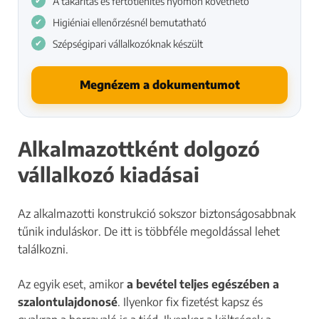
A takarítás és fertőtlenítés nyomon követhető
Higiéniai ellenőrzésnél bemutatható
Szépségipari vállalkozóknak készült
Megnézem a dokumentumot
Alkalmazottként dolgozó
vállalkozó kiadásai
Az alkalmazotti konstrukció sokszor biztonságosabbnak
tűnik induláskor. De itt is többféle megoldással lehet
találkozni.
Az egyik eset, amikor
a bevétel teljes egészében a
szalontulajdonosé
. Ilyenkor fix fizetést kapsz és