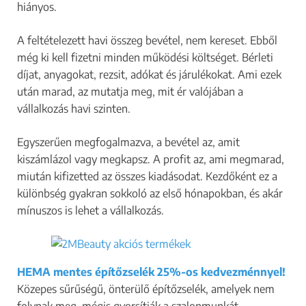
hiányos.
A feltételezett havi összeg bevétel, nem kereset. Ebből
még ki kell fizetni minden működési költséget. Bérleti
díjat, anyagokat, rezsit, adókat és járulékokat. Ami ezek
után marad, az mutatja meg, mit ér valójában a
vállalkozás havi szinten.
Egyszerűen megfogalmazva, a bevétel az, amit
kiszámlázol vagy megkapsz. A profit az, ami megmarad,
miután kifizetted az összes kiadásodat. Kezdőként ez a
különbség gyakran sokkoló az első hónapokban, és akár
mínuszos is lehet a vállalkozás.
HEMA mentes építőzselék 25%-os kedvezménnyel!
Közepes sűrűségű, önterülő építőzselék, amelyek nem
folynak meg, mégis gyorsítják a szalonmunkát.