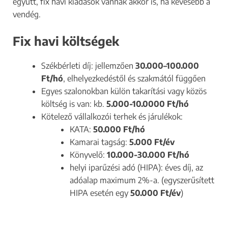
együtt, fix havi kiadások vannak akkor is, ha kevesebb a
vendég.
Fix havi költségek
Székbérleti díj: jellemzően
30.000–100.000
Ft/hó
, elhelyezkedéstől és szakmától függően
Egyes szalonokban külön takarítási vagy közös
költség is van: kb.
5.000-10.0000 Ft/hó
Kötelező vállalkozói terhek és járulékok:
KATA:
50.000 Ft/hó
Kamarai tagság:
5.000 Ft/év
Könyvelő:
10.000-30.000 Ft/hó
helyi iparűzési adó (HIPA): éves díj, az
adóalap maximum 2%-a. (egyszerűsített
HIPA esetén egy
50.000 Ft/év
)