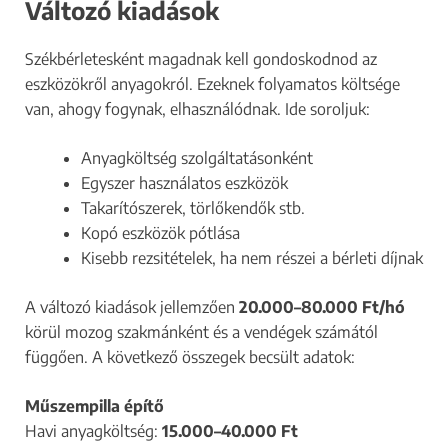
Változó kiadások
Székbérletesként magadnak kell gondoskodnod az
eszközökről anyagokról. Ezeknek folyamatos költsége
van, ahogy fogynak, elhasználódnak. Ide soroljuk:
Anyagköltség szolgáltatásonként
Egyszer használatos eszközök
Takarítószerek, törlőkendők stb.
Kopó eszközök pótlása
Kisebb rezsitételek, ha nem részei a bérleti díjnak
A változó kiadások jellemzően
20.000–80.000 Ft/hó
körül mozog szakmánként és a vendégek számától
függően. A következő összegek becsült adatok:
Műszempilla építő
Havi anyagköltség:
15.000–40.000 Ft