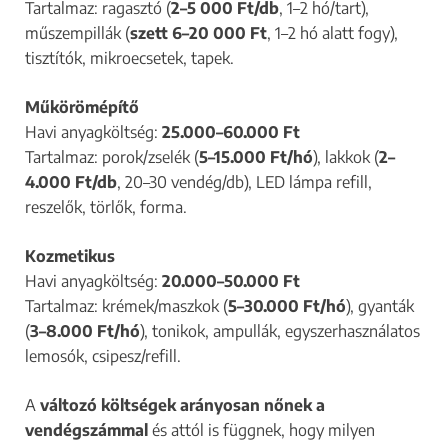
Tartalmaz: ragasztó (
2–5 000 Ft/db
, 1–2 hó/tart),
műszempillák (
szett 6–20 000 Ft
, 1–2 hó alatt fogy),
tisztítók, mikroecsetek, tapek.
Műkörömépítő
Havi anyagköltség:
25.000–60.000 Ft
Tartalmaz: porok/zselék (
5–15.000 Ft/hó
), lakkok (
2–
4.000 Ft/db
, 20–30 vendég/db), LED lámpa refill,
reszelők, törlők, forma.​
Kozmetikus
Havi anyagköltség:
20.000–50.000 Ft
Tartalmaz: krémek/maszkok (
5–30.000 Ft/hó
), gyanták
(
3–8.000 Ft/hó
), tonikok, ampullák, egyszerhasználatos
lemosók, csipesz/refill.
A
változó költségek arányosan nőnek a
vendégszámmal
és attól is függnek, hogy milyen