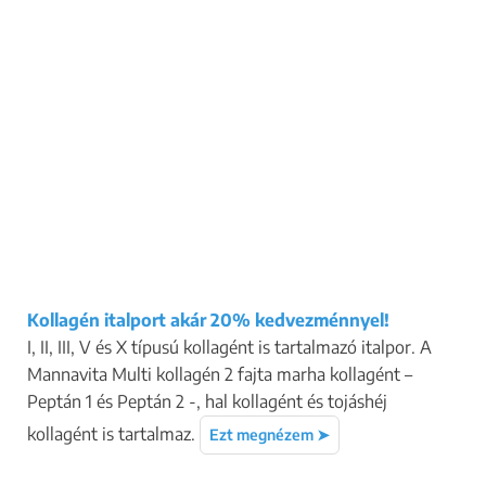
Kollagén italport akár 20% kedvezménnyel!
I, II, III, V és X típusú kollagént is tartalmazó italpor. A
Mannavita Multi kollagén 2 fajta marha kollagént –
Peptán 1 és Peptán 2 -, hal kollagént és tojáshéj
kollagént is tartalmaz.
Ezt megnézem ➤