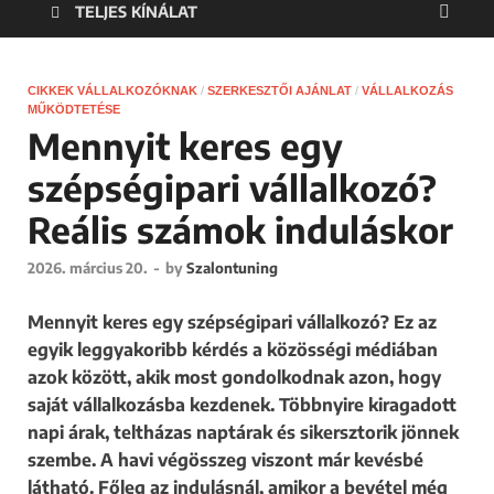
TELJES KÍNÁLAT
CIKKEK VÁLLALKOZÓKNAK
/
SZERKESZTŐI AJÁNLAT
/
VÁLLALKOZÁS
MŰKÖDTETÉSE
Mennyit keres egy
szépségipari vállalkozó?
Reális számok induláskor
2026. március 20.
-
by
Szalontuning
Mennyit keres egy szépségipari vállalkozó? Ez az
egyik leggyakoribb kérdés a közösségi médiában
azok között, akik most gondolkodnak azon, hogy
saját vállalkozásba kezdenek. Többnyire kiragadott
napi árak, teltházas naptárak és sikersztorik jönnek
szembe. A havi végösszeg viszont már kevésbé
látható. Főleg az indulásnál, amikor a bevétel még