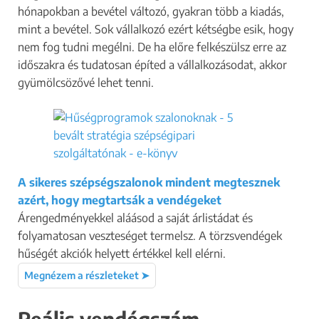
hónapokban a bevétel változó, gyakran több a kiadás,
mint a bevétel. Sok vállalkozó ezért kétségbe esik, hogy
nem fog tudni megélni. De ha előre felkészülsz erre az
időszakra és tudatosan építed a vállalkozásodat, akkor
gyümölcsözővé lehet tenni.
A sikeres szépségszalonok mindent megtesznek
azért, hogy megtartsák a vendégeket
Árengedményekkel aláásod a saját árlistádat és
folyamatosan veszteséget termelsz. A törzsvendégek
hűségét akciók helyett értékkel kell elérni.
Megnézem a részleteket ➤
Reális vendégszám