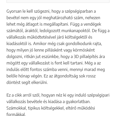
Gyorsan le kell szögezni, hogy a szépségiparban a
bevétel nem egy jól meghatározható szám, nehezen
lehet még átlagot is megállapítani. Függ a vendégek
számától, áraktól, ledolgozott munkanapoktól. De függ a
vállalkozás működtetésével járó költségektől és
kiadásoktól is. Amikor még csak gondolkodunk rajta,
hogy milyen jó lenne pillásként vagy körmösként
dolgozni, ritkán jut eszünkbe, hogy a 3D pillaépítés ára
mögött egy vállalkozást is fent kell tartani. Még a az
indulás előtt fontos számba venni, mennyi marad meg
belőle hónap végén. Ez az átgondoltság sok rossz
döntést segít elkerülni.
Ez a cikk arról szól, hogyan néz ki egy induló szépségipari
vállalkozás bevétele és kiadása a gyakorlatban.
Számokkal, tipikus költségekkel, eltérő működési
formákkal.