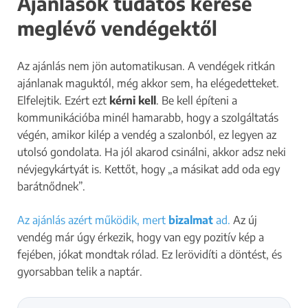
Ajánlások tudatos kérése
meglévő vendégektől
Az ajánlás nem jön automatikusan. A vendégek ritkán
ajánlanak maguktól, még akkor sem, ha elégedetteket.
Elfelejtik. Ezért ezt
kérni kell
. Be kell építeni a
kommunikációba minél hamarabb, hogy a szolgáltatás
végén, amikor kilép a vendég a szalonból, ez legyen az
utolsó gondolata. Ha jól akarod csinálni, akkor adsz neki
névjegykártyát is. Kettőt, hogy „a másikat add oda egy
barátnődnek”.
Az ajánlás azért működik, mert
bizalmat
ad.
Az új
vendég már úgy érkezik, hogy van egy pozitív kép a
fejében, jókat mondtak rólad. Ez lerövidíti a döntést, és
gyorsabban telik a naptár.