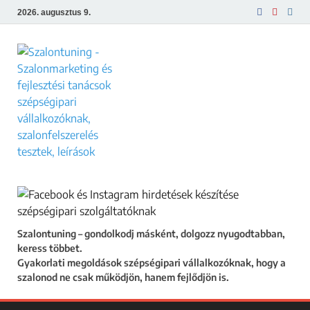
2026. augusztus 9.
Szalontuning
Gyakorlati megoldások szépségipari
vállalkozóknak, hogy a szalonod ne csak
működjön, hanem fejlődjön is.
Szalontuning – gondolkodj másként, dolgozz nyugodtabban,
keress többet.
Gyakorlati megoldások szépségipari vállalkozóknak, hogy a
szalonod ne csak működjön, hanem fejlődjön is.