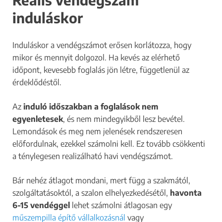
induláskor
Induláskor a vendégszámot erősen korlátozza, hogy
mikor és mennyit dolgozol. Ha kevés az elérhető
időpont, kevesebb foglalás jön létre, függetlenül az
érdeklődéstől.
Az
induló időszakban a foglalások nem
egyenletesek
, és nem mindegyikből lesz bevétel.
Lemondások és meg nem jelenések rendszeresen
előfordulnak, ezekkel számolni kell. Ez tovább csökkenti
a ténylegesen realizálható havi vendégszámot.
Bár nehéz átlagot mondani, mert függ a szakmától,
szolgáltatásoktól, a szalon elhelyezkedésétől,
havonta
6-15 vendéggel
lehet számolni átlagosan egy
műszempilla építő vállalkozásnál
vagy