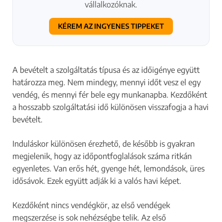
vállalkozóknak.
KÉREM AZ INGYENES TIPPEKET
A bevételt a szolgáltatás típusa és az időigénye együtt
határozza meg. Nem mindegy, mennyi időt vesz el egy
vendég, és mennyi fér bele egy munkanapba. Kezdőként
a hosszabb szolgáltatási idő különösen visszafogja a havi
bevételt.
Induláskor különösen érezhető, de később is gyakran
megjelenik, hogy az időpontfoglalások száma ritkán
egyenletes. Van erős hét, gyenge hét, lemondások, üres
idősávok. Ezek együtt adják ki a valós havi képet.
Kezdőként nincs vendégkör, az első vendégek
megszerzése is sok nehézségbe telik. Az első