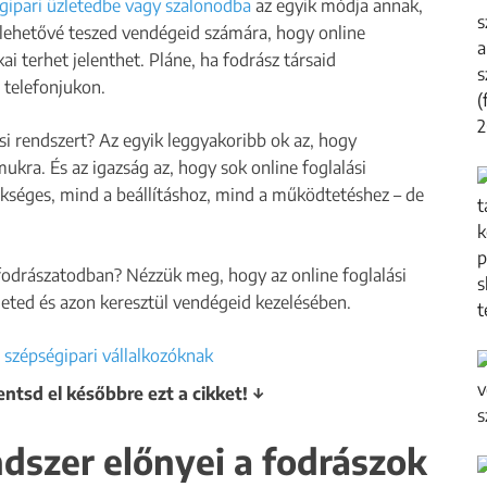
égipari üzletedbe vagy szalonodba
az egyik módja annak,
a lehetővé teszed vendégeid számára, hogy online
i terhet jelenthet. Pláne, ha fodrász társaid
 telefonjukon.
si rendszert? Az egyik leggyakoribb ok az, hogy
mukra. És az igazság az, hogy sok online foglalási
ükséges, mind a beállításhoz, mind a működtetéshez – de
fodrászatodban? Nézzük meg, hogy az online foglalási
zleted és azon keresztül vendégeid kezelésében.
entsd el későbbre ezt a cikket! ↓
ndszer előnyei a fodrászok