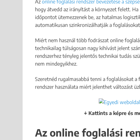
Az
online foglalási rendszer bevezetése a széps
hogy átvedd az irányítást a környezet felett. H
időpontot ütemezzenek be, az hatalmas logisztika
automatikusan szinkronizálhatják a foglalásokat
Miért nem használ több fodrászat online foglalá
technikailag túlságosan nagy kihívást jelent szá
rendszerhez tényleg jelentős technikai tudás sz
nem mindegyikhez.
Szeretnéd rugalmasabbá tenni a foglalásokat a 
rendszer használata miért jelenthet változást ü
↓ Kattints a képre és m
Az online foglalási re