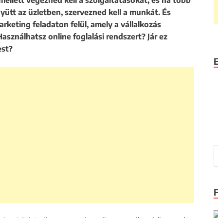
llett végezned kell a szolgáltatásokat, és ha több
ütt az üzletben, szervezned kell a munkát. És
rketing feladaton felül, amely a vállalkozás
Használhatsz online foglalási rendszert? Jár ez
est?