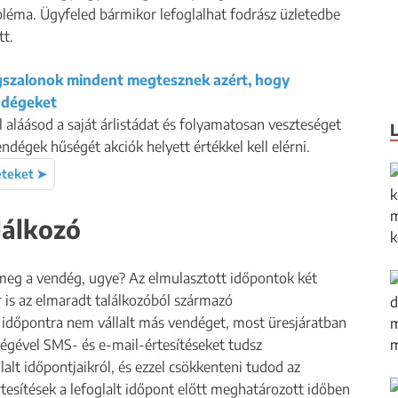
obléma. Ügyfeled bármikor lefoglalhat fodrász üzletedbe
tt.
gszalonok mindent megtesznek azért, hogy
ndégeket
láásod a saját árlistádat és folyamatosan veszteséget
ndégek hűségét akciók helyett értékkel kell elérni.
eteket ➤
lálkozó
meg a vendég, ugye? Az elmulasztott időpontok két
 is az elmaradt találkozóból származó
az időpontra nem vállalt más vendéget, most üresjáratban
égével SMS- és e-mail-értesítéseket tudsz
alt időpontjaikról, és ezzel csökkenteni tudod az
tesítések a lefoglalt időpont előtt meghatározott időben