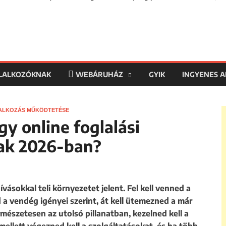
LLALKOZÓKNAK
WEBÁRUHÁZ
GYIK
INGYENES 
ALKOZÁS MŰKÖDTETÉSE
gy online foglalási
ak 2026-ban?
ásokkal teli környezetet jelent. Fel kell venned a
d a vendég igényei szerint, át kell ütemezned a már
rmészetesen az utolsó pillanatban, kezelned kell a