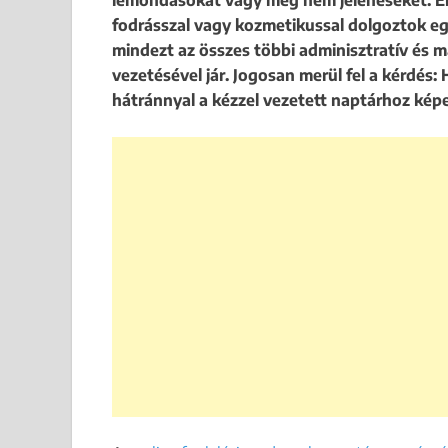
lemondásokat vagy meg nem jelenéseket. Eme
fodrásszal vagy kozmetikussal dolgoztok egy
mindezt az összes többi adminisztratív és ma
vezetésével jár. Jogosan merül fel a kérdés: 
hátránnyal a kézzel vezetett naptárhoz kép