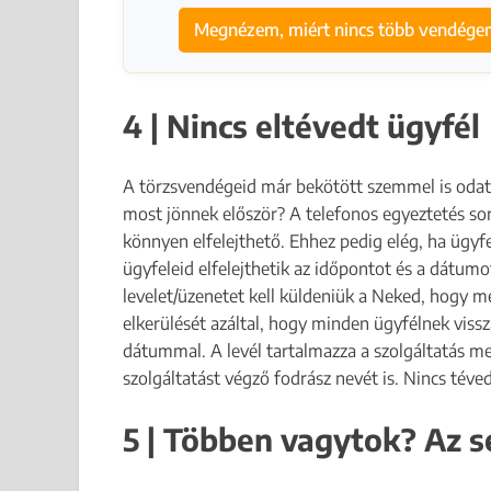
Megnézem, miért nincs több vendég
4 | Nincs eltévedt ügyfél
A törzsvendégeid már bekötött szemmel is odata
most jönnek először? A telefonos egyeztetés so
könnyen elfelejthető. Ehhez pedig elég, ha ügyf
ügyfeleid elfelejthetik az időpontot és a dátumot
levelet/üzenetet kell küldeniük a Neked, hogy m
elkerülését azáltal, hogy minden ügyfélnek vissz
dátummal. A levél tartalmazza a szolgáltatás me
szolgáltatást végző fodrász nevét is. Nincs téve
5 | Többen vagytok? Az 