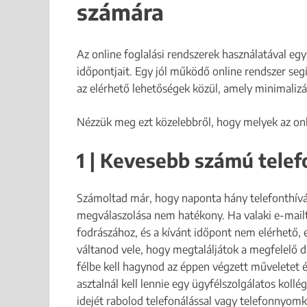
számára
Az online foglalási rendszerek használatával eg
időpontjait. Egy jól működő online rendszer se
az elérhető lehetőségek közül, amely minimaliz
Nézzük meg ezt közelebbről, hogy melyek az onli
1 | Kevesebb számú telef
Számoltad már, hogy naponta hány telefonthívás
megválaszolása nem hatékony. Ha valaki e-mailt
fodrászához, és a kívánt időpont nem elérhető, e
váltanod vele, hogy megtaláljátok a megfelelő d
félbe kell hagynod az éppen végzett műveletet é
asztalnál kell lennie egy ügyfélszolgálatos kol
idejét rabolod telefonálással vagy telefonnyomk