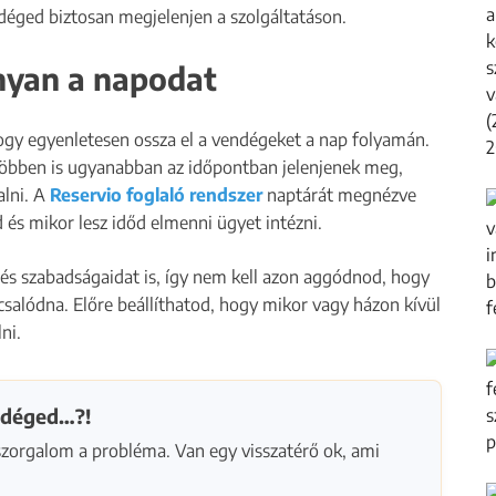
ndéged biztosan megjelenjen a szolgáltatáson.
nyan a napodat
hogy egyenletesen ossza el a vendégeket a nap folyamán.
többen is ugyanabban az időpontban jelenjenek meg,
alni. A
Reservio foglaló rendszer
naptárát megnézve
és mikor lesz időd elmenni ügyet intézni.
t és szabadságaidat is, így nem kell azon aggódnod, hogy
s csalódna. Előre beállíthatod, hogy mikor vagy házon kívül
ni.
ndéged…?!
orgalom a probléma. Van egy visszatérő ok, ami