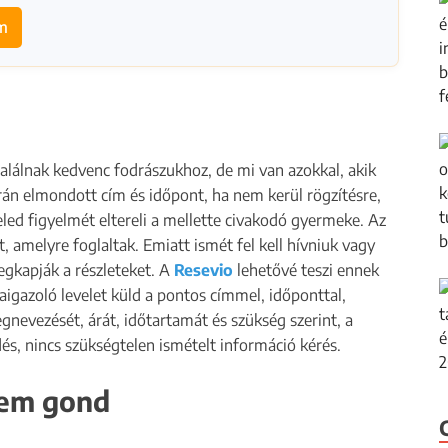
em
lálnak kedvenc fodrászukhoz, de mi van azokkal, akik
rán elmondott cím és időpont, ha nem kerül rögzítésre,
eled figyelmét eltereli a mellette civakodó gyermeke. Az
, amelyre foglaltak. Emiatt ismét fel kell hívniuk vagy
egkapják a részleteket. A
Resevio
lehetővé teszi ennek
aigazoló levelet küld a pontos címmel, időponttal,
gnevezését, árát, időtartamát és szükség szerint, a
dés, nincs szükségtelen ismételt információ kérés.
sem gond