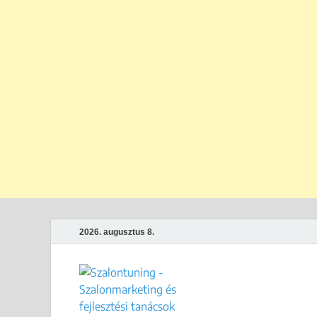
2026. augusztus 8.
Szalontun
Gyakorlati megoldások széps