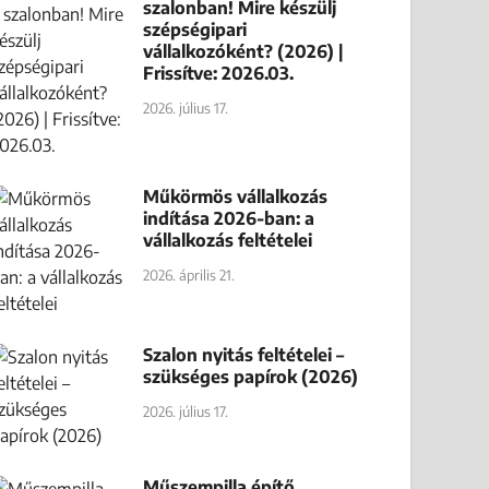
szalonban! Mire készülj
szépségipari
vállalkozóként? (2026) |
Frissítve: 2026.03.
2026. július 17.
Műkörmös vállalkozás
indítása 2026-ban: a
vállalkozás feltételei
2026. április 21.
Szalon nyitás feltételei –
szükséges papírok (2026)
2026. július 17.
Műszempilla építő