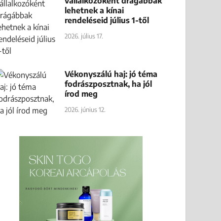
vállalkozóként drágábbak
lehetnek a kínai
rendeléseid július 1-től
2026. július 17.
Vékonyszálú haj: jó téma
fodrászposztnak, ha jól
írod meg
2026. június 12.