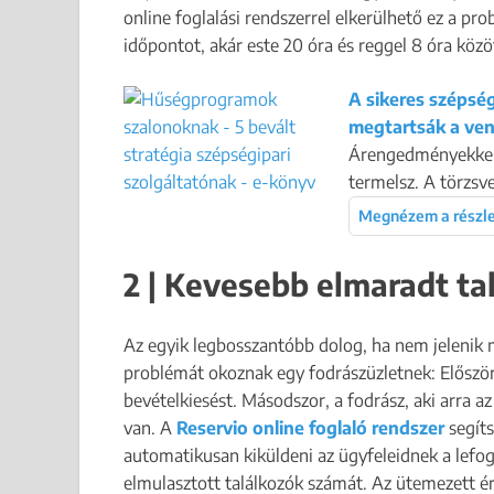
online foglalási rendszerrel elkerülhető ez a pr
időpontot, akár este 20 óra és reggel 8 óra közö
A sikeres szépsé
megtartsák a ve
Árengedményekkel a
termelsz. A törzsve
Megnézem a részl
2 | Kevesebb elmaradt ta
Az egyik legbosszantóbb dolog, ha nem jelenik 
problémát okoznak egy fodrászüzletnek: Először
bevételkiesést. Másodszor, a fodrász, aki arra 
van. A
Reservio online foglaló rendszer
segíts
automatikusan kiküldeni az ügyfeleidnek a lefogl
elmulasztott találkozók számát. Az ütemezett ér