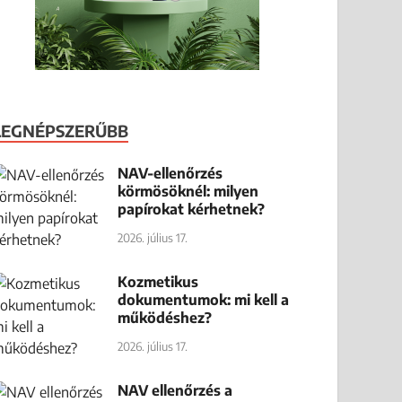
LEGNÉPSZERŰBB
NAV-ellenőrzés
körmösöknél: milyen
papírokat kérhetnek?
2026. július 17.
Kozmetikus
dokumentumok: mi kell a
működéshez?
2026. július 17.
NAV ellenőrzés a