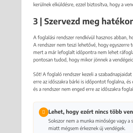
kerülnek elküldésre, ezzel biztosítva, hogy a ve
3 | Szervezd meg hatéko
A foglalási rendszer rendkívül hasznos abban, 
A rendszer nem teszi lehetővé, hogy egyszerre 
mert a már lefoglalt időpontra nem lehet ráfogl
pontosan tudod, hogy mikor jönnek a vendégeid 
Sőt! A foglaló rendszer kezeli a szabadnapjaida
erre az időszakra bárki is időpontot foglalna, é
és a rendszer nem enged erre az időszakra foglal
Lehet, hogy ezért nincs több ve
Sokszor nem a munka minősége vagy a sz
miatt mégsem érkeznek új vendégek.