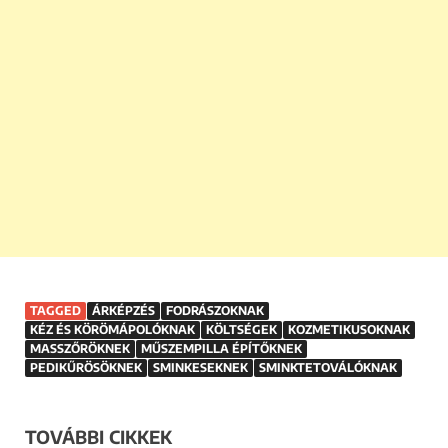
TAGGED
ÁRKÉPZÉS
FODRÁSZOKNAK
KÉZ ÉS KÖRÖMÁPOLÓKNAK
KÖLTSÉGEK
KOZMETIKUSOKNAK
MASSZŐRÖKNEK
MŰSZEMPILLA ÉPÍTŐKNEK
PEDIKŰRÖSÖKNEK
SMINKESEKNEK
SMINKTETOVÁLÓKNAK
TOVÁBBI CIKKEK