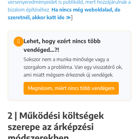
versenyeredményeidet is publikáld, mert hozzájárulnak a
bizalom építéséhez.
Ha nincs még weboldalad, de
szeretnél, akkor katt ide ≫
]
Lehet, hogy ezért nincs több
vendéged…?!
Sokszor nem a munka minősége vagy a
szorgalom a probléma. Van egy visszatérő ok,
ami miatt mégsem érkeznek új vendégek.
Megnézem, miért nincs több vendégem
2 | Működési költségek
szerepe az árképzési
módszerekben