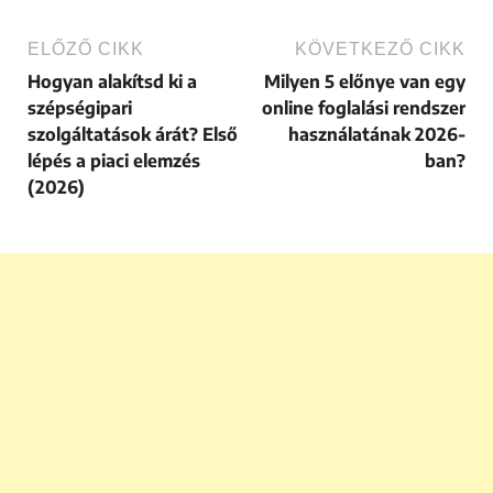
ELŐZŐ CIKK
KÖVETKEZŐ CIKK
Hogyan alakítsd ki a
Milyen 5 előnye van egy
szépségipari
online foglalási rendszer
szolgáltatások árát? Első
használatának 2026-
lépés a piaci elemzés
ban?
(2026)