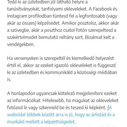
Tedd ki az üzletedben jól látható helyre a
tanúsítványokat, tanfolyami okleveleket. A Facebook és
Instagram profilodban tüntesd fel a legfontosabb (vagy
akár az összes) képzésedet. Amikor posztolsz, akkor akár
a szövegbe, akár a poszthoz csatol fotón szerepeltesd a
szakértelmedet bemutató néhány sort. Bizalmat kelt a
vendégekben.
Ha versenyeken is szerepeltél és kiemelkedő helyezést
értél el, akkor az ezeket igazoló okleveleket is függeszd
ki az üzletedben és kommunikáld a közösségi médiában
is.
A honlapodon ugyancsak kötelező megjeleníteni ezeket
az információkat. Hitelesebb, ha magukat az okleveleket
fotózod le vagy szkenneld be és teszed ki képként. [
A
weboldal többek között arra is jó, hogy az árlistád és a
munkáid mellett a képzettségedet,