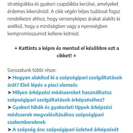
stratégiákba és gyakori csapdákba kerülve, amelyeket
érdemes kikerülnöd. A cikk végén teljes tudással fogsz
rendelkezni ahhoz, hogy versenyképes árakat alakíts ki
anélkül, hogy a minőségben vagy a nyereségben
kompromisszumot kellene kötnöd.
↓ Kattints a képre és mentsd el későbbre ezt a
cikket! ↓
Sorozatunk többi része:
➤
Hogyan alakítsd ki a szépségipari szolgáltatások
árát? Első lépés a piaci elemzés
➤
Milyen árképzési módszereket használhatsz
szépségipari szolgáltatások árképzéséhez?
➤
Gyakori hibák és gyakorlati tippek árképzési
módszerek megvalósításához szépségipari
szakembereknek
➤
A szépség ára: szépségipari üzleted árképzését