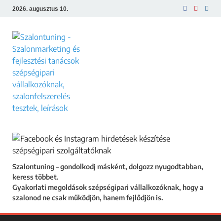
2026. augusztus 10.
Szalontuning
Gyakorlati megoldások szépségipari
vállalkozóknak, hogy a szalonod ne csak
működjön, hanem fejlődjön is.
Szalontuning – gondolkodj másként, dolgozz nyugodtabban,
keress többet.
Gyakorlati megoldások szépségipari vállalkozóknak, hogy a
szalonod ne csak működjön, hanem fejlődjön is.