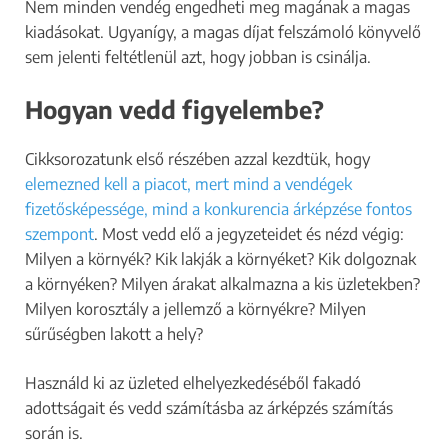
Nem minden vendég engedheti meg magának a magas
kiadásokat. Ugyanígy, a magas díjat felszámoló könyvelő
sem jelenti feltétlenül azt, hogy jobban is csinálja.
Hogyan vedd figyelembe?
Cikksorozatunk első részében azzal kezdtük, hogy
elemezned kell a piacot, mert mind a vendégek
fizetősképessége, mind a konkurencia árképzése fontos
szempont
. Most vedd elő a jegyzeteidet és nézd végig:
Milyen a környék? Kik lakják a környéket? Kik dolgoznak
a környéken? Milyen árakat alkalmazna a kis üzletekben?
Milyen korosztály a jellemző a környékre? Milyen
sűrűségben lakott a hely?
Használd ki az üzleted elhelyezkedéséből fakadó
adottságait és vedd számításba az árképzés számítás
során is.