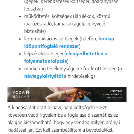
(gépek, berendezések költségei időarányosan
leosztva)
működtetési költségek (járulékok, közmű,
iparűzési adó, kamarai tagdíj, könyvelő,
biztosítás)
kommunikációs költségek (telefon,
honlap
,
időpontfoglaló rendszer
)
képzések költségei (
elengedhetetlen a
folyamatos képzés
)
marketing tevékenységekre fordított összeg (
a
névjegykártyától
a hirdetésekig)
A kiadásaidat oszd le havi, napi költségekre. Ezt
követően vedd figyelembe a foglalásaid számát és ez
alapján kiszámolható, hogy egy vendég milyen arányú
kiadással jár. Ezt kell szembeállítani a bevételekkel.