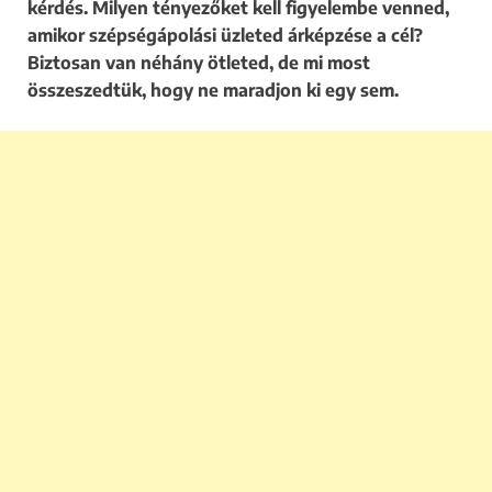
kérdés. Milyen tényezőket kell figyelembe venned,
amikor szépségápolási üzleted árképzése a cél?
Biztosan van néhány ötleted, de mi most
összeszedtük, hogy ne maradjon ki egy sem.