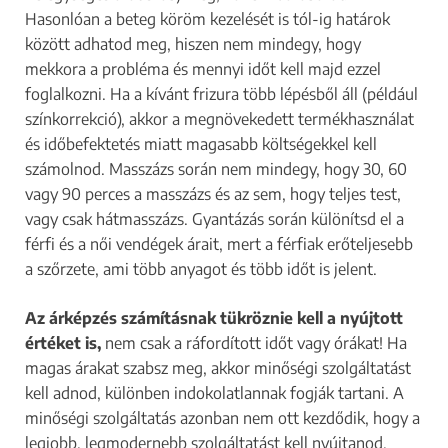
Hasonlóan a beteg köröm kezelését is tól-ig határok
között adhatod meg, hiszen nem mindegy, hogy
mekkora a probléma és mennyi időt kell majd ezzel
foglalkozni. Ha a kívánt frizura több lépésből áll (például
színkorrekció), akkor a megnövekedett termékhasználat
és időbefektetés miatt magasabb költségekkel kell
számolnod. Masszázs során nem mindegy, hogy 30, 60
vagy 90 perces a masszázs és az sem, hogy teljes test,
vagy csak hátmasszázs. Gyantázás során különítsd el a
férfi és a női vendégek árait, mert a férfiak erőteljesebb
a szőrzete, ami több anyagot és több időt is jelent.
Az árképzés számításnak tükröznie kell a nyújtott
értéket is,
nem csak a ráfordított időt vagy órákat! Ha
magas árakat szabsz meg, akkor minőségi szolgáltatást
kell adnod, különben indokolatlannak fogják tartani. A
minőségi szolgáltatás azonban nem ott kezdődik, hogy a
legjobb, legmodernebb szolgáltatást kell nyújtanod.