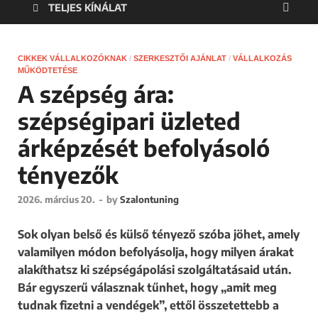
TELJES KÍNÁLAT
CIKKEK VÁLLALKOZÓKNAK
/
SZERKESZTŐI AJÁNLAT
/
VÁLLALKOZÁS
MŰKÖDTETÉSE
A szépség ára:
szépségipari üzleted
árképzését befolyásoló
tényezők
2026. március 20.
-
by
Szalontuning
Sok olyan belső és külső tényező szóba jöhet, amely
valamilyen módon befolyásolja, hogy milyen árakat
alakíthatsz ki szépségápolási szolgáltatásaid után.
Bár egyszerű válasznak tűnhet, hogy „amit meg
tudnak fizetni a vendégek”, ettől összetettebb a