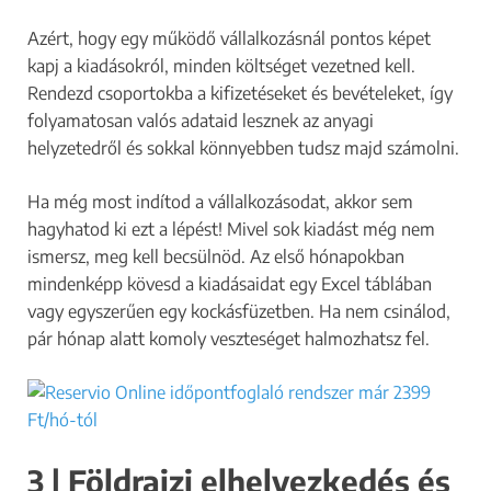
Azért, hogy egy működő vállalkozásnál pontos képet
kapj a kiadásokról, minden költséget vezetned kell.
Rendezd csoportokba a kifizetéseket és bevételeket, így
folyamatosan valós adataid lesznek az anyagi
helyzetedről és sokkal könnyebben tudsz majd számolni.
Ha még most indítod a vállalkozásodat, akkor sem
hagyhatod ki ezt a lépést! Mivel sok kiadást még nem
ismersz, meg kell becsülnöd. Az első hónapokban
mindenképp kövesd a kiadásaidat egy Excel táblában
vagy egyszerűen egy kockásfüzetben. Ha nem csinálod,
pár hónap alatt komoly veszteséget halmozhatsz fel.
3 | Földrajzi elhelyezkedés és