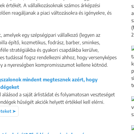
elek értékét. A vállalkozásoknak számos árképzési
lően reagáljanak a piaci változásokra és igényekre, és
, amelyek egy szépségipari vállalkozó (legyen az
a építő, kozmetikus, fodrász, barber, sminkes,
nféle stratégiákba és gyakori csapdákba kerülve,
jes tudással fogsz rendelkezni ahhoz, hogy versenyképes
vagy a nyereségben kompromisszumot kellene kötnöd.
gszalonok mindent megtesznek azért, hogy
ndégeket
láásod a saját árlistádat és folyamatosan veszteséget
ndégek hűségét akciók helyett értékkel kell elérni.
eteket ➤