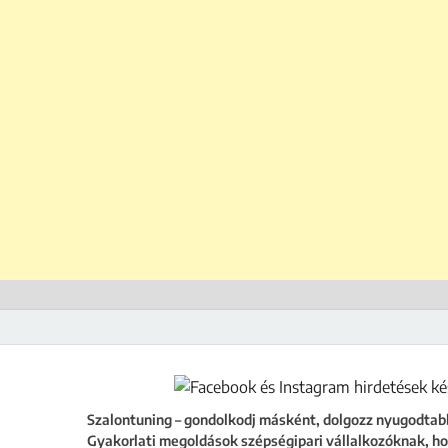
ing
égipari vállalkozóknak, hogy a szalonod ne csak működjön, hanem fejlődjön
Szalontuning – gondolkodj másként, dolgozz nyugodtab
Gyakorlati megoldások szépségipari vállalkozóknak, ho