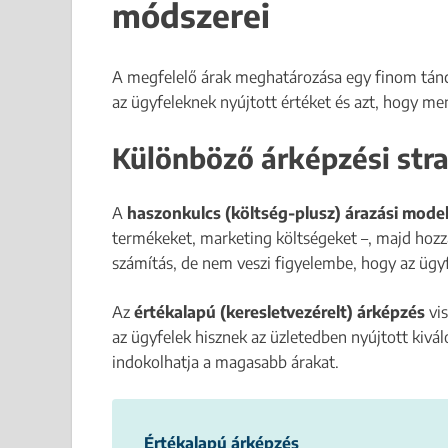
módszerei
A megfelelő árak meghatározása egy finom tánc.
az ügyfeleknek nyújtott értéket és azt, hogy men
Különböző árképzési str
A
haszonkulcs (költség-plusz) árazási model
termékeket, marketing költségeket –, majd hozz
számítás, de nem veszi figyelembe, hogy az ügyf
Az
értékalapú (keresletvezérelt) árképzés
vis
az ügyfelek hisznek az üzletedben nyújtott kivá
indokolhatja a magasabb árakat.
Értékalapú árképzés