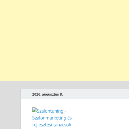
2026. augusztus 8.
Szalontun
Gyakorlati megoldások széps