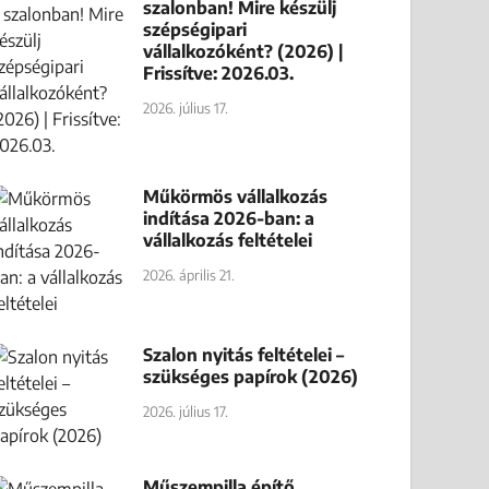
szalonban! Mire készülj
szépségipari
vállalkozóként? (2026) |
Frissítve: 2026.03.
2026. július 17.
Műkörmös vállalkozás
indítása 2026-ban: a
vállalkozás feltételei
2026. április 21.
Szalon nyitás feltételei –
szükséges papírok (2026)
2026. július 17.
Műszempilla építő