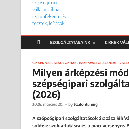
SZOLGÁLTATÁSAINK
CIKKEK VÁ
CIKKEK VÁLLALKOZÓKNAK
/
SZERKESZTŐI AJÁNLAT
/
VÁLL
Milyen árképzési mód
szépségipari szolgál
(2026)
2026. március 20.
-
by
Szalontuning
A szépségipari szolgáltatások árazása kihívá
sokféle szolgáltatásra és a piaci versenyre