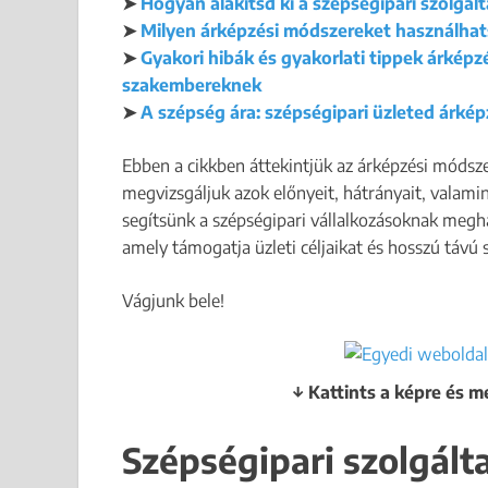
➤
Hogyan alakítsd ki a szépségipari szolgált
➤
Milyen árképzési módszereket használhat
➤
Gyakori hibák és gyakorlati tippek árkép
szakembereknek
➤
A szépség ára: szépségipari üzleted árké
Ebben a cikkben áttekintjük az árképzési módszer
megvizsgáljuk azok előnyeit, hátrányait, valamin
segítsünk a szépségipari vállalkozásoknak meghat
amely támogatja üzleti céljaikat és hosszú távú 
Vágjunk bele!
↓ Kattints a képre és m
Szépségipari szolgált