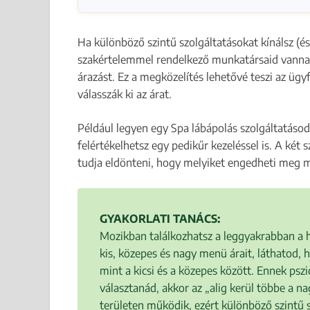
Ha különböző szintű szolgáltatásokat kínálsz (é
szakértelemmel rendelkező munkatársaid vannak,
árazást. Ez a megközelítés lehetővé teszi az ügy
válasszák ki az árat.
Például legyen egy Spa lábápolás szolgáltatásod
felértékelhetsz egy pedikűr kezeléssel is. A két
tudja eldönteni, hogy melyiket engedheti meg 
GYAKORLATI TANÁCS:
Mozikban találkozhatsz a leggyakrabban a 
kis, közepes és nagy menü árait, láthatod, 
mint a kicsi és a közepes között. Ennek psz
választanád, akkor az „alig kerül többe a n
területen működik, ezért különböző szintű s