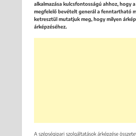
alkalmazása kulcsfontosságú ahhoz, hogy a
megfelelő bevételt generál a fenntarthat
ketresztül mutatjuk meg, hogy milyen árkép
árképzéséhez.
A szépségipari szolgáltatások árképzése összete