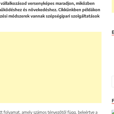
 vállalkozásod versenyképes maradjon, miközben
ó működéshez és növekedéshez. Cikkünkben példákon
zési módszerek vannak szépségipari szolgáltatások
tt folyamat, amely számos tényezőtől függ, beleértve a