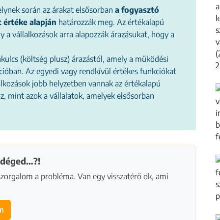
elynek során az árakat elsősorban
a fogyasztó
t értéke alapján
határozzák meg. Az értékalapú
y a vállalkozások arra alapozzák árazásukat, hogy a
kulcs (költség plusz) árazástól, amely a működési
ációban. Az egyedi vagy rendkívül értékes funkciókat
lalkozások jobb helyzetben vannak az értékalapú
z, mint azok a vállalatok, amelyek elsősorban
ndéged…?!
orgalom a probléma. Van egy visszatérő ok, ami
em