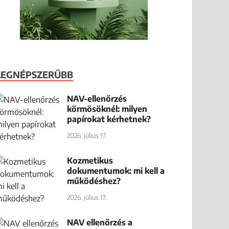
LEGNÉPSZERŰBB
NAV-ellenőrzés
körmösöknél: milyen
papírokat kérhetnek?
2026. július 17.
Kozmetikus
dokumentumok: mi kell a
működéshez?
2026. július 17.
NAV ellenőrzés a