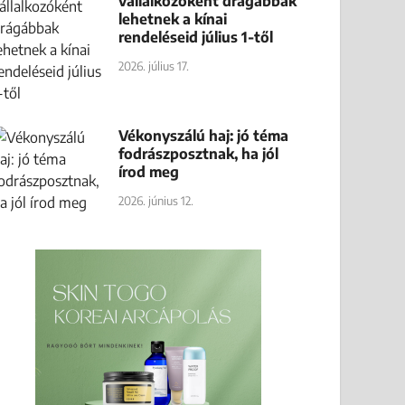
vállalkozóként drágábbak
lehetnek a kínai
rendeléseid július 1-től
2026. július 17.
Vékonyszálú haj: jó téma
fodrászposztnak, ha jól
írod meg
2026. június 12.