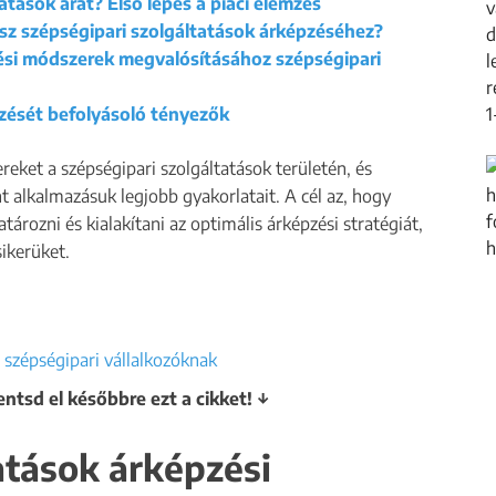
atások árát? Első lépés a piaci elemzés
sz szépségipari szolgáltatások árképzéséhez?
zési módszerek megvalósításához szépségipari
pzését befolyásoló tényezők
eket a szépségipari szolgáltatások területén, és
t alkalmazásuk legjobb gyakorlatait. A cél az, hogy
ározni és kialakítani az optimális árképzési stratégiát,
sikerüket.
entsd el későbbre ezt a cikket! ↓
atások árképzési