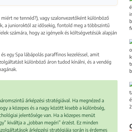
s miért ne tennéd?), vagy szalonvezetőként különböző
 a junioroktól az idősekig, fontold meg a többszintű
felek számára, hogy az igényeik és költségvetésük alapján
 és egy Spa lábápolás paraffinos kezeléssel, amit
 szolgáltatást különböző áron tudod kínálni, és a vendég
magának.
háromszintű árképzési stratégiával. Ha megnézed a
hogy a közepes és a nagy között kisebb a különbség,
ichológiai jelentősége van. Ha a közepes menüt
agy” kiváltja a „jobban megéri” érzést. Ez minden
zolgáltatások árképzési stratégiája során is érdemes