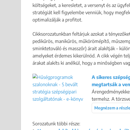
költségeket, a keresletet, a versenyt és az ügyf
stratégiát kell figyelembe venniük, hogy megfele
optimalizálják a profitot.
Cikksorozatunkban feltárjuk azokat a tényezőket
pedikűrös, manikűrös, műkörömépítő, műszempill
sminktetováló és masszőr) árait alakítják – külö
amelyeket érdemes kikerülnöd. A cikk végén tel
árakat alakíts ki anélkül, hogy a minőségben 
A sikeres szépsé
megtartsák a ve
Árengedményekkel a
termelsz. A törzsve
Megnézem a részl
Sorozatunk többi része: