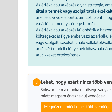
Az értékalapú árképzés olyan stratégia, am
által a termék vagy szolgáltatás érzékel
árképzés vevőközpontú, ami azt jelenti, hog
vásárlónak mennyit ér egy termék.
Az értékalapú árképzés különbözik a haszon
költségeket is figyelembe veszi az árkalkul
vagy szolgáltatásokat kínáló vállalatok/vál
árképzési modell előnyeinek kihasználásáho
árucikkeket értékesítenek.
Lehet, hogy ezért nincs több ve
Sokszor nem a munka minősége vagy a sz
miatt mégsem érkeznek új vendégek.
Megnézem, miért nincs több vendég