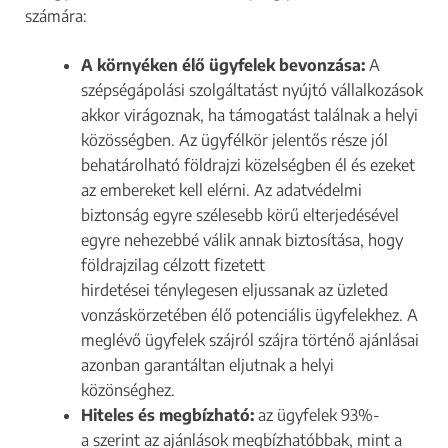
számára:
A környéken élő ügyfelek bevonzása:
A
szépségápolási szolgáltatást nyújtó vállalkozások
akkor virágoznak, ha támogatást találnak a helyi
közösségben. Az ügyfélkör jelentős része jól
behatárolható földrajzi közelségben él és ezeket
az embereket kell elérni. Az adatvédelmi
biztonság egyre szélesebb körű elterjedésével
egyre nehezebbé válik annak biztosítása, hogy
földrajzilag célzott fizetett
hirdetései ténylegesen eljussanak az üzleted
vonzáskörzetében élő potenciális ügyfelekhez. A
meglévő ügyfelek szájról szájra történő ajánlásai
azonban garantáltan eljutnak a helyi
közönséghez.
Hiteles és megbízható:
az ügyfelek 93%-
a szerint az ajánlások megbízhatóbbak, mint a