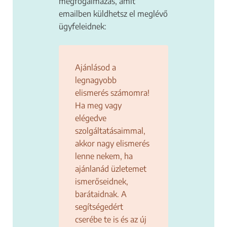
megfogalmazás, amit
Miért szeretnél most hirdetni?
*
emailben küldhetsz el meglévő
Több vendéget szeretnék a
ügyfeleidnek:
szolgáltatásaimra
A szalonom ismertségét
szeretném növelni
Ajánlásod a
Új szolgáltatást szeretnék
legnagyobb
bevezetni
elismerés számomra!
Képzésre szeretnék több
Ha meg vagy
jelentkezőt
elégedve
szolgáltatásaimmal,
Szalonba keresek munkatársat
akkor nagy elismerés
Többet is választhatsz.
lenne nekem, ha
Mivel foglalkozol?
*
ajánlanád üzletemet
ismerőseidnek,
Barber
barátaidnak. A
Fodrász
segítségedért
Hajhosszabbítás / Hajfonás
cserébe te is és az új