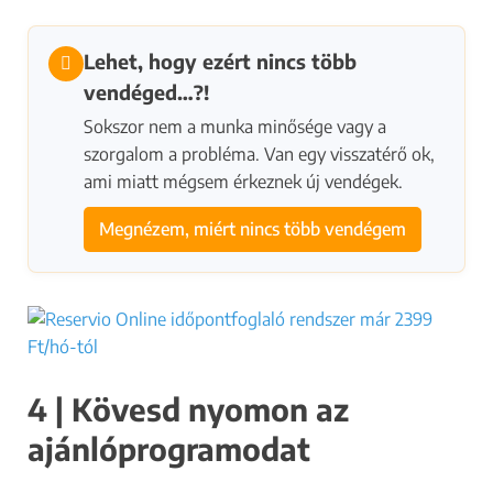
v
Teljes neved
*
á
Lehet, hogy ezért nincs több
l
Email címed
*
vendéged…?!
l
Telefonszámod
Sokszor nem a munka minősége vagy a
a
szorgalom a probléma. Van egy visszatérő ok,
l
ELKÜLDÖM AZ ADATOKAT
ami miatt mégsem érkeznek új vendégek.
k
o
Megnézem, miért nincs több vendégem
Az űrlap elküldése nem jelent megbízást.
z
Az adatok beérkezését követően megkereslek további
á
egyeztetés céljából.
s
Ha kérdésed van, írhatsz az
info@szalontuning.hu
címre
o
vagy kereshetsz a
+36 20 589 9752
telefonszámon.
d
?
4 | Kövesd nyomon az
f
o
ajánlóprogramodat
g
l