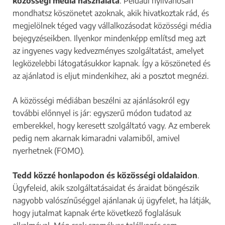
közösségi média használata
. Például nyilvánosan
mondhatsz köszönetet azoknak, akik hivatkoztak rád, és
megjelölnek téged vagy vállalkozásodat közösségi média
bejegyzéseikben. Ilyenkor mindenképp említsd meg azt
az ingyenes vagy kedvezményes szolgáltatást, amelyet
legközelebbi látogatásukkor kapnak. Így a köszöneted és
az ajánlatod is eljut mindenkihez, aki a posztot megnézi.
A közösségi médiában beszélni az ajánlásokról egy
további előnnyel is jár: egyszerű módon tudatod az
emberekkel, hogy keresett szolgáltató vagy. Az emberek
pedig nem akarnak kimaradni valamiből, amivel
nyerhetnek (FOMO).
Tedd közzé honlapodon és közösségi oldalaidon
.
Ügyfeleid, akik szolgáltatásaidat és áraidat böngészik
nagyobb valószínűséggel ajánlanak új ügyfelet, ha látják,
hogy jutalmat kapnak érte következő foglalásuk