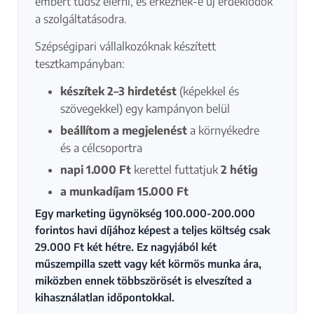
embert tudsz elérni, és érkeznek-e új érdeklődők
a szolgáltatásodra.
Szépségipari vállalkozóknak készített
tesztkampányban:
készítek 2–3 hirdetést
(képekkel és
szövegekkel) egy kampányon belül
beállítom a megjelenést
a környékedre
és a célcsoportra
napi 1.000 Ft
kerettel futtatjuk
2 hétig
a munkadíjam 15.000 Ft
Egy marketing ügynökség 100.000-200.000
forintos havi díjához képest a teljes költség csak
29.000 Ft két hétre. Ez nagyjából két
műszempilla szett vagy két körmös munka ára,
miközben ennek többszörösét is elveszíted a
kihasználatlan időpontokkal.