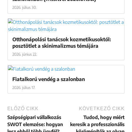
2026. július 30.
Otthonápolási tanácsok kozmetikusoktól:
posztötlet a skinimalizmus témájára
2026. június 22.
Fiatalkorú vendég a szalonban
2026. július 17.
ELŐZŐ CIKK
KÖVETKEZŐ CIKK
Szépségipari vállalkozás
Tudod, hogy miért
SWOT elemzése: hogyan
keresik a professzionális
lesz ebből több ügyfél?
körömépítők az olyan