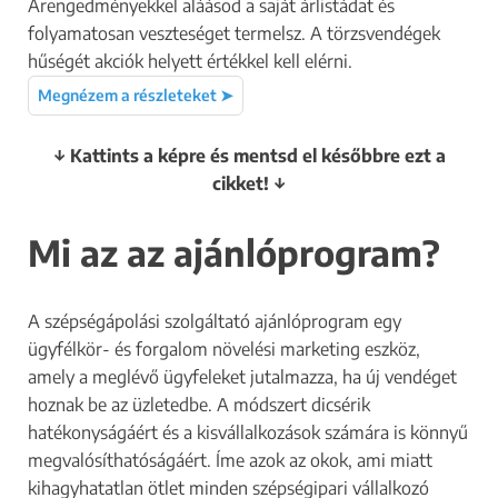
Árengedményekkel aláásod a saját árlistádat és
folyamatosan veszteséget termelsz. A törzsvendégek
hűségét akciók helyett értékkel kell elérni.
Megnézem a részleteket ➤
↓ Kattints a képre és mentsd el későbbre ezt a
cikket! ↓
Mi az az ajánlóprogram?
A szépségápolási szolgáltató ajánlóprogram egy
ügyfélkör- és forgalom növelési marketing eszköz,
amely a meglévő ügyfeleket jutalmazza, ha új vendéget
hoznak be az üzletedbe. A módszert dicsérik
hatékonyságáért és a kisvállalkozások számára is könnyű
megvalósíthatóságáért. Íme azok az okok, ami miatt
kihagyhatatlan ötlet minden szépségipari vállalkozó