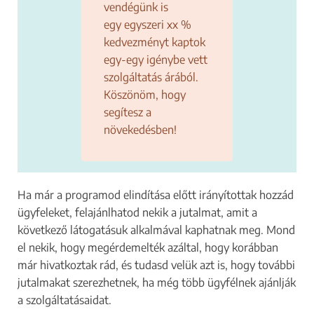
Kéz és körömápoló
vendégünk is
Kozmetikus
egy egyszeri xx %
kedvezményt kaptok
Lábápoló
egy-egy igénybe vett
Masszőr
szolgáltatás árából.
Műszempilla építő
Köszönöm, hogy
Képzőhely / oktató
segítesz a
növekedésben!
Szalon tulajdonos
Egyéb szépségipari vállalkozás
Többet is választhatsz.
Ha már a programod elindítása előtt irányítottak hozzád
Hol működik a vállalkozásod?
*
ügyfeleket, felajánlhatod nekik a jutalmat, amit a
következő látogatásuk alkalmával kaphatnak meg. Mond
el nekik, hogy megérdemelték azáltal, hogy korábban
Csak a település nevét add meg.
már hivatkoztak rád, és tudasd velük azt is, hogy további
jutalmakat szerezhetnek, ha még több ügyfélnek ajánlják
Hogyan tudlak elérni?
a szolgáltatásaidat.