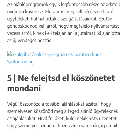
Az ajánlóprogramok egyik legfontosabb része az adatok
a
nyomon követése. Először is meg kell kérdezned az új
l
ügyfeleket, hol hallottak a szolgáltatásaidról. Ezután
k
gondoskodnod kell arról, hogy megfelelő nyilvántartást
o
vezess arról, kinek kell felajánlani a jutalmat, ki ajánlotta
z
az új vendéget hozzád.
o
l
?
m
ű
5 | Ne felejtsd el köszönetet
k
ö
mondani
d
i
Végül ösztönözd a további ajánlásokat azáltal, hogy
k
személyesen köszönöd meg a téged ajánló ügyfeleknek
az ajánlásukat. Hívd fel őket, küldj nekik SMS üzenetet
vagy személyes üzenetet közösségi csatornán, írj emailt