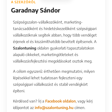
A SZERZŐRŐL
Garadnay Sándor
Szépségszalon-vállalkozóként, marketing-
tanácsadóként és hirdetéskezelőként szépségipari
vállalkozóknak segítek abban, hogy több vendéget
érjenek el és kiszámíthatóbb bevételt építsenek. A
Szalontuning
oldalon gyakorlati tapasztalatokon
alapuló cikkeket, marketingötleteket és
vállalkozásfejlesztési megoldásokat osztok meg.
A célom egyszerű: érthetően megmutatni, milyen
lépésekkel lehet tudatosan fejleszteni egy
szépségipari vállalkozást és stabil vendégkört
építeni.
Kérdésed van? Írj a
Facebook oldalon
, vagy kérj
időpontot az
info@szalontuning.hu
címen.