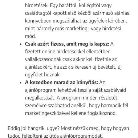
hirdetések. Egy baráttól, kollégától vagy
családtagtól kapott első kézből származó ajánlás
könnyebben megszólalhat az ügyfelek körében,
mint bármely más marketing- vagy hirdetési
mód.
Csak azért fizess, amit meg is kapsz:
A
fizetett online hirdetésekkel ellentétben
vállalkozásodnak csak akkor kell fizetnie az
ajánlásokért, ha azok sikeresen új bevételt, új
ügyfelet hoznak.
A kezedben marad az irányítás:
Az
ajánlóprogram lehetővé teszi a saját szabályaid
megalkotását. A program minden részletét
személyre szabhatod anélkül, hogy harmadik fél
marketingeszközével kellene foglalkoznod.
Eddig jól hangzik, ugye? Most nézzük meg, hogy hogyan
tudod felépíteni az ütős ajánlóprogramodat.