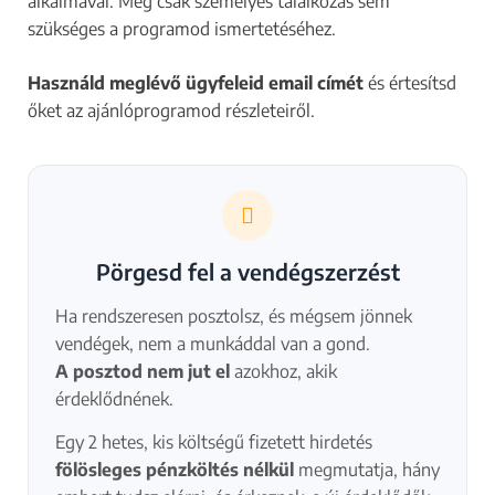
alkalmával. Még csak személyes találkozás sem
szükséges a programod ismertetéséhez.
Használd meglévő ügyfeleid email címét
és értesítsd
őket az ajánlóprogramod részleteiről.
Pörgesd fel a vendégszerzést
Ha rendszeresen posztolsz, és mégsem jönnek
vendégek, nem a munkáddal van a gond.
A posztod nem jut el
azokhoz, akik
érdeklődnének.
Egy 2 hetes, kis költségű fizetett hirdetés
fölösleges pénzköltés nélkül
megmutatja, hány