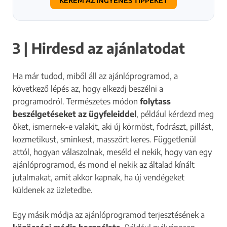
KÉREM AZ INGYENES TIPPEKET
3 | Hirdesd az ajánlatodat
Ha már tudod, miből áll az ajánlóprogramod, a
következő lépés az, hogy elkezdj beszélni a
programodról. Természetes módon
folytass
beszélgetéseket az ügyfeleiddel
, például kérdezd meg
őket, ismernek-e valakit, aki új körmöst, fodrászt, pillást,
kozmetikust, sminkest, masszőrt keres. Függetlenül
attól, hogyan válaszolnak, meséld el nekik, hogy van egy
ajánlóprogramod, és mond el nekik az általad kínált
jutalmakat, amit akkor kapnak, ha új vendégeket
küldenek az üzletedbe.
Egy másik módja az ajánlóprogramod terjesztésének a