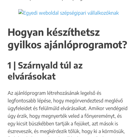
Hogyan készíthetsz
gyilkos ajánlóprogramot?
1 | Szárnyald túl az
elvárásokat
Az ajánlóprogram létrehozásának legelső és
legfontosabb lépése, hogy megörvendeztesd meglévő
ügyfeleidet és felülmúld elvárásaikat. Amikor vendégeid
úgy érzik, hogy megnyerték veled a főnyereményt, és
egy kicsit büszkébben tartják a fejüket, azt mások is
észreveszik, és megkérdezik tőlük, hogy ki a körmösük,