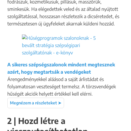
fodrászuk, kozmetikusuk, pillásuk, masszőrük,
sminkesük. Ha elégedettek veled és az általad nyújtott
szolgáltatással, hosszasan részletezik a dicséretedet, és
természetesen új ügyfeleket akarnak küldeni hozzád.
A sikeres szépségszalonok mindent megtesznek
azért, hogy megtartsák a vendégeket
Árengedményekkel aláásod a saját árlistádat és
folyamatosan veszteséget termelsz. A törzsvendégek
hűségét akciók helyett értékkel kell elérni.
Megnézem a részleteket ➤
2 | Hozd létre a