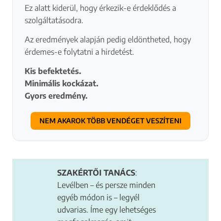
Ez alatt kiderül, hogy érkezik-e érdeklődés a
szolgáltatásodra.
Az eredmények alapján pedig eldöntheted, hogy
érdemes-e folytatni a hirdetést.
Kis befektetés.
Minimális kockázat.
Gyors eredmény.
NEM AKAROK TÖBB VENDÉGET VESZÍTENI
A hirdetéssel
SZAKÉRTŐI TANÁCS
:
kapcsolatos
Levélben – és persze minden
információk
egyéb módon is – legyél
udvarias. Íme egy lehetséges