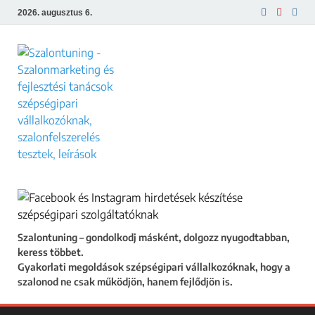
2026. augusztus 6.
Szalontuning
Gyakorlati megoldások szépségipari
vállalkozóknak, hogy a szalonod ne csak
működjön, hanem fejlődjön is.
Szalontuning – gondolkodj másként, dolgozz nyugodtabban,
keress többet.
Gyakorlati megoldások szépségipari vállalkozóknak, hogy a
szalonod ne csak működjön, hanem fejlődjön is.