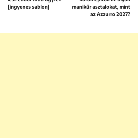
[ingyenes sablon]
manikűr asztalokat, mint
az Azzurro 2027?