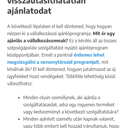
visszautasíthatatlan
ajánlatodat
A következő lépésben el kell döntened, hogy hogyan
nézzen ki a vállalkozásod ajánlóprogramja.
Mit ér egy
ajánlás a vállalkozásomnak?
Ez a kérdés áll az összes
szépségápolási szolgáltatást nyújtó ajánlóprogram
középpontjában. Ennél a pontnál
érdemes lehet
megvizsgálni a versenytársaid programjait
, mit
kínálnak ők? El kell döntened, hogyan jutalmazod az új
ügyfeleket hozó vendégeket. Többféle lehetőség közül
választhatsz:
Minden olyan személynek, aki ajánlja a
szolgáltatásaidat, adsz egy ingyenes terméket
vagy kedvezményt a következő szolgáltatására?
Minden ajánlott személy után kapnak valamit,
vagy több embert kell hozzád irányítaniuk, hogy