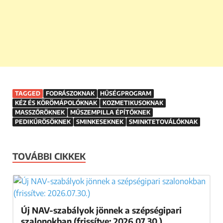
TAGGED
FODRÁSZOKNAK
HŰSÉGPROGRAM
KÉZ ÉS KÖRÖMÁPOLÓKNAK
KOZMETIKUSOKNAK
MASSZŐRÖKNEK
MŰSZEMPILLA ÉPÍTŐKNEK
PEDIKŰRÖSÖKNEK
SMINKESEKNEK
SMINKTETOVÁLÓKNAK
TOVÁBBI CIKKEK
Új NAV-szabályok jönnek a szépségipari
szalonokban (frissítve: 2026.07.30.)