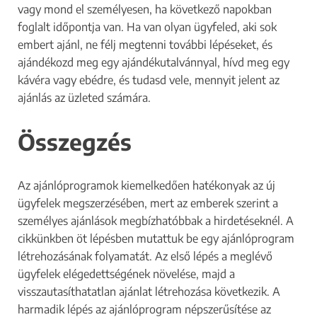
vagy mond el személyesen, ha következő napokban
foglalt időpontja van. Ha van olyan ügyfeled, aki sok
embert ajánl, ne félj megtenni további lépéseket, és
ajándékozd meg egy ajándékutalvánnyal, hívd meg egy
kávéra vagy ebédre, és tudasd vele, mennyit jelent az
ajánlás az üzleted számára.
Összegzés
Az ajánlóprogramok kiemelkedően hatékonyak az új
ügyfelek megszerzésében, mert az emberek szerint a
személyes ajánlások megbízhatóbbak a hirdetéseknél. A
cikkünkben öt lépésben mutattuk be egy ajánlóprogram
létrehozásának folyamatát. Az első lépés a meglévő
ügyfelek elégedettségének növelése, majd a
visszautasíthatatlan ajánlat létrehozása következik. A
harmadik lépés az ajánlóprogram népszerűsítése az