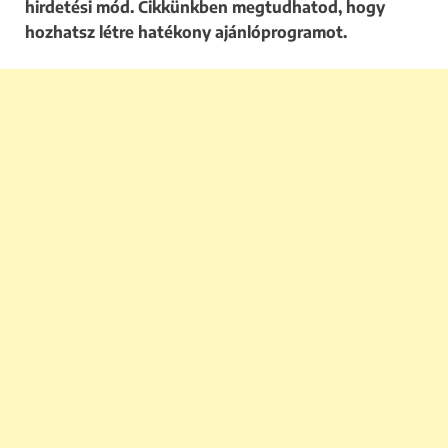
hirdetési mód. Cikkünkben megtudhatod, hogy
hozhatsz létre hatékony ajánlóprogramot.